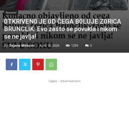
Novosti
0TKRlVEN0 JE 0D ČEGA B0LUJE Z0RlCA
BRUNCLlK: Evo zašto se povukla i nikom
se ne javlja!
By
Dejana Mirkovic
-
April 16, 2026
1259
0
Oglasi - Advertisement