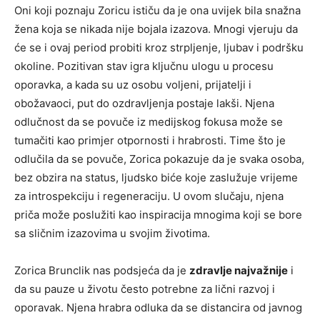
Oni koji poznaju Zoricu ističu da je ona uvijek bila snažna
žena koja se nikada nije bojala izazova. Mnogi vjeruju da
će se i ovaj period probiti kroz strpljenje, ljubav i podršku
okoline.
Pozitivan stav igra ključnu ulogu u procesu
oporavka, a kada su uz osobu voljeni, prijatelji i
obožavaoci, put do ozdravljenja postaje lakši. Njena
odlučnost da se povuče iz medijskog fokusa može se
tumačiti kao primjer otpornosti i hrabrosti.
Time što je
odlučila da se povuče, Zorica pokazuje da je svaka osoba,
bez obzira na status, ljudsko biće koje zaslužuje vrijeme
za introspekciju i regeneraciju. U ovom slučaju, njena
priča može poslužiti kao inspiracija mnogima koji se bore
sa sličnim izazovima u svojim životima.
Zorica Brunclik nas podsjeća da je
zdravlje najvažnije
i
da su pauze u životu često potrebne za lični razvoj i
oporavak. Njena hrabra odluka da se distancira od javnog