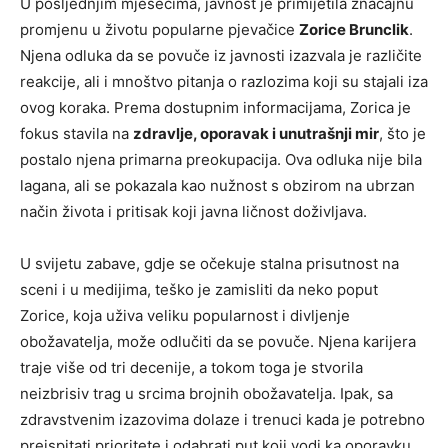
U posljednjim mjesecima, javnost je primijetila značajnu
promjenu u životu popularne pjevačice
Zorice Brunclik
.
Njena odluka da se povuče iz javnosti izazvala je različite
reakcije, ali i mnoštvo pitanja o razlozima koji su stajali iza
ovog koraka. Prema dostupnim informacijama, Zorica je
fokus stavila na
zdravlje, oporavak i unutrašnji mir
, što je
postalo njena primarna preokupacija. Ova odluka nije bila
lagana, ali se pokazala kao nužnost s obzirom na ubrzan
način života i pritisak koji javna ličnost doživljava.
U svijetu zabave, gdje se očekuje stalna prisutnost na
sceni i u medijima, teško je zamisliti da neko poput
Zorice, koja uživa veliku popularnost i divljenje
obožavatelja, može odlučiti da se povuče. Njena karijera
traje više od tri decenije, a tokom toga je stvorila
neizbrisiv trag u srcima brojnih obožavatelja. Ipak, sa
zdravstvenim izazovima dolaze i trenuci kada je potrebno
preispitati prioritete i odabrati put koji vodi ka oporavku.