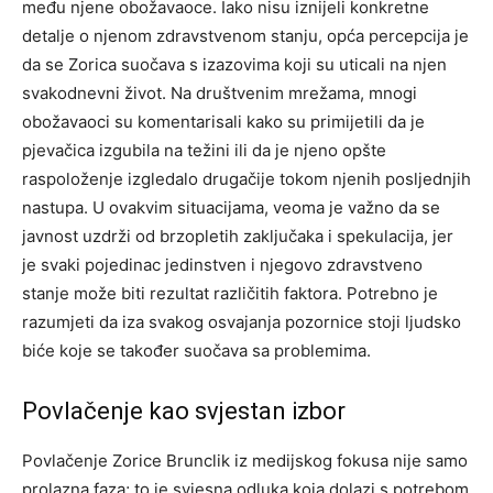
među njene obožavaoce. Iako nisu iznijeli konkretne
detalje o njenom zdravstvenom stanju, opća percepcija je
da se Zorica suočava s izazovima koji su uticali na njen
svakodnevni život. Na društvenim mrežama, mnogi
obožavaoci su komentarisali kako su primijetili da je
pjevačica izgubila na težini ili da je njeno opšte
raspoloženje izgledalo drugačije tokom njenih posljednjih
nastupa. U ovakvim situacijama, veoma je važno da se
javnost uzdrži od brzopletih zaključaka i spekulacija, jer
je svaki pojedinac jedinstven i njegovo zdravstveno
stanje može biti rezultat različitih faktora. Potrebno je
razumjeti da iza svakog osvajanja pozornice stoji ljudsko
biće koje se također suočava sa problemima.
Povlačenje kao svjestan izbor
Povlačenje Zorice Brunclik iz medijskog fokusa nije samo
prolazna faza; to je svjesna odluka koja dolazi s potrebom