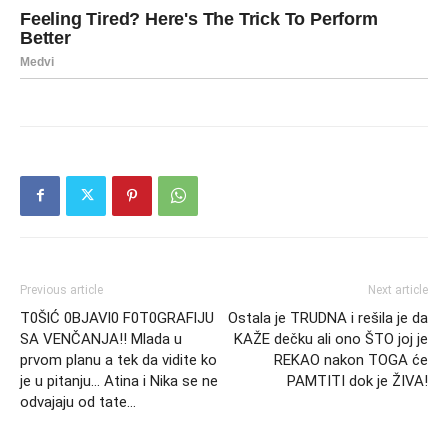
Previous article
Next article
T0ŠlĆ 0BJAVl0 F0T0GRAFlJU
Ostala je TRUDNA i rešila je da
SA VENČANJA!! Mlada u
KAŽE dečku ali ono ŠTO joj je
prvom planu a tek da vidite ko
REKAO nakon TOGA će
je u pitanju… Atina i Nika se ne
PAMTITI dok je ŽIVA!
odvajaju od tate…