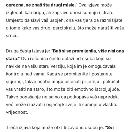
oprezna, ne znaš šta drugi misle.”
Ova izjava može
izgledati kao briga, ali zapravo unosi sumnju i strah.
Umjesto da slavi vaš uspjeh, ona vas tjera da razmišljate
o tome kako vas drugi percipiraju, što može narušiti vašu
sreću.
Druga česta izjava je:
“Baš si se promijenila, više nisi ona
stara.”
Ova rečenica često dolazi od osoba koje su
navikle na vašu staru verziju, koja im je omogućavala
kontrolu nad vama. Kada se promijenite i postanete
sigurniji, takve osobe mogu osjećati prijetnju i pokušati
vas vratiti na staro, što može biti emotivno iscrpljujuće.
Takvo ponašanje ne samo da potkopava vaš napredak,
već može izazvati i osjećaj krivnje ili sumnje u vlastitu
vrijednost.
Treća izjava koja može otkriti zavidnu osobu je:
“Svi