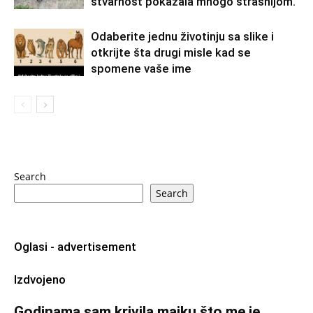
stvarnost pokazala mnogo strašnijom.
Odaberite jednu životinju sa slike i
otkrijte šta drugi misle kad se
spomene vaše ime
Search
Search
Oglasi - advertisement
Izdvojeno
Godinama sam krivila majku što me je