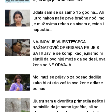
Udala sam se sa samo 15 godina… Ali
jutro nakon naše prve bračne noći moj
je muž svima rekao da nisam djevica i
napustio...
NAJNOVIJE VIJESTI!!!CECA
RAŽNATOVIĆ OPERISANA PRIJE 8
SATI! Javile se komplikacije,nismo ni
slutili da ovo njoj može da se desi, ova
žena se NE ODVAJA...
Moj muž se prijavio za posao dadilje
kako bi otkrio zašto sve žene odlaze
od nas
Ujutru sam u dvorištu primetila nešto i
pomislila da je samo igračka, ali se