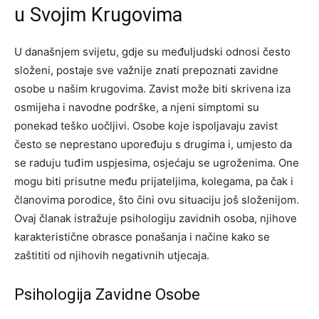
u Svojim Krugovima
U današnjem svijetu, gdje su međuljudski odnosi često
složeni, postaje sve važnije znati prepoznati zavidne
osobe u našim krugovima. Zavist može biti skrivena iza
osmijeha i navodne podrške, a njeni simptomi su
ponekad teško uočljivi. Osobe koje ispoljavaju zavist
često se neprestano upoređuju s drugima i, umjesto da
se raduju tuđim uspjesima, osjećaju se ugroženima. One
mogu biti prisutne među prijateljima, kolegama, pa čak i
članovima porodice, što čini ovu situaciju još složenijom.
Ovaj članak istražuje psihologiju zavidnih osoba, njihove
karakteristične obrasce ponašanja i načine kako se
zaštititi od njihovih negativnih utjecaja.
Psihologija Zavidne Osobe