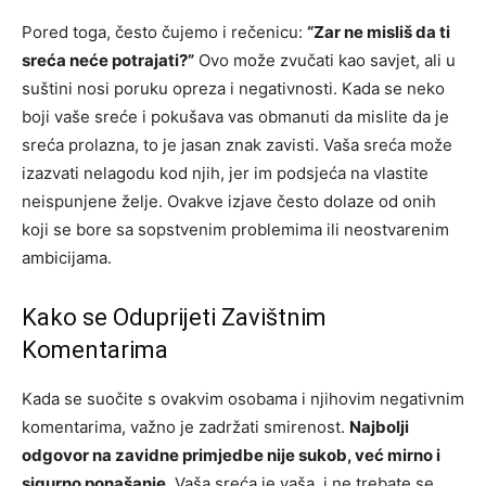
Pored toga, često čujemo i rečenicu:
“Zar ne misliš da ti
sreća neće potrajati?”
Ovo može zvučati kao savjet, ali u
suštini nosi poruku opreza i negativnosti. Kada se neko
boji vaše sreće i pokušava vas obmanuti da mislite da je
sreća prolazna, to je jasan znak zavisti. Vaša sreća može
izazvati nelagodu kod njih, jer im podsjeća na vlastite
neispunjene želje. Ovakve izjave često dolaze od onih
koji se bore sa sopstvenim problemima ili neostvarenim
ambicijama.
Kako se Oduprijeti Zavištnim
Komentarima
Kada se suočite s ovakvim osobama i njihovim negativnim
komentarima, važno je zadržati smirenost.
Najbolji
odgovor na zavidne primjedbe nije sukob, već mirno i
sigurno ponašanje.
Vaša sreća je vaša, i ne trebate se