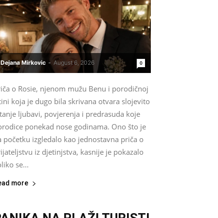
Dejana Mirkovic
-
August 6, 2026
0
riča o Rosie, njenom mužu Benu i porodičnoj
tini koja je dugo bila skrivana otvara slojevito
tanje ljubavi, povjerenja i predrasuda koje
orodice ponekad nose godinama. Ono što je
a početku izgledalo kao jednostavna priča o
ijateljstvu iz djetinjstva, kasnije je pokazalo
liko se...
ead more