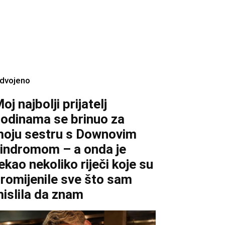
zdvojeno
oj najbolji prijatelj
odinama se brinuo za
oju sestru s Downovim
indromom – a onda je
ekao nekoliko riječi koje su
romijenile sve što sam
islila da znam