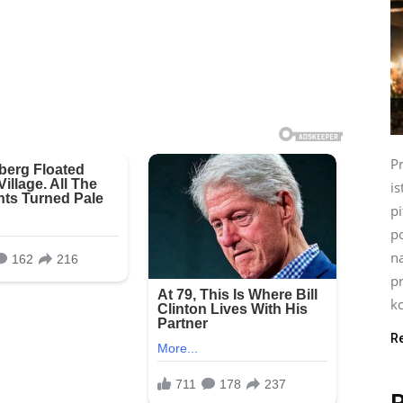
P
is
pi
p
n
pr
ko
R