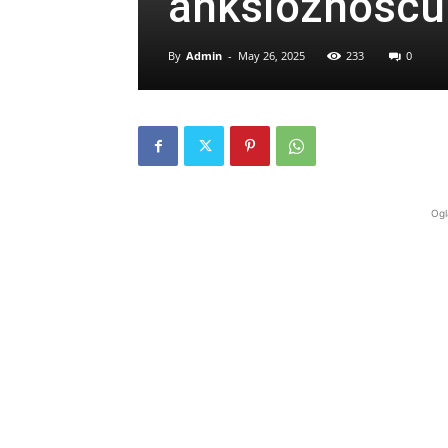
anksioznošću
By
Admin
-
May 26, 2025
233
0
Ogl