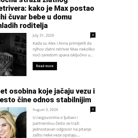
etrivera: kako je Max postao
ihi čuvar bebe u domu
ladih roditelja
July 31, 2026
0
Kada su Alex i Anna primijetili da
njihov zlatni retriver Max nekoliko
noći zaredom spava isključivo u...
Read more
et osobina koje jačaju vezu i
esto čine odnos stabilnijim
August 3, 2026
0
U razgovorima o ljubavi i
partnerstvu često se traži
jednostavan odgovor na pitanje
zašto neke veze opstaju,...