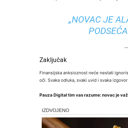
„NOVAC JE ALA
PODSEĆA
Zaključak
Finansijska anksioznost neće nestati ignori
oči. Svaka odluka, svaki uvid i svaka izgovo
Pauza Digital tim vas razume: novac je važ