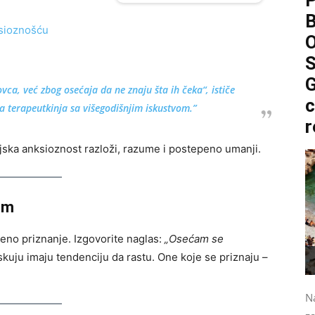
P
O
S
G
ca, već zbog osećaja da ne znaju šta ih čeka“, ističe
c
 terapeutkinja sa višegodišnjim iskustvom.”
r
jska anksioznost razloži, razume i postepeno umanji.
om
jeno priznanje. Izgovorite naglas:
„Osećam se
kuju imaju tendenciju da rastu. One koje se priznaju –
Na