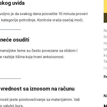
jskog uvida
voljno je da svakog dana posvetite 10 minuta proveri
e kategorije potrošnje. Kontrola vraća osećaj moći.
N
čo
neće osuditi
na
u
. Finansijske teme su često povezane sa stidom i
k
azbije tišina koja hrani anksioznost.
Te
i 
R
 vrednost sa iznosom na računu
N
nosti jeste poistovećivanje sa materijalnim. Vaš
N
o valutni kurs.