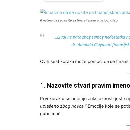
6 načina da se nosite sa finansijskom anksioznošću
„Ljudi ne pate zbog samog nedostatka nov
dr. Amanda Clayman, finansijska
Ovih šest koraka može pomoći da se finansi
1.
Nazovite stvari pravim imen
Prvi korak u smanjenju anksioznosti jeste n
uplašeno zbog novca.“
Emocije koje se potis
gube moć.