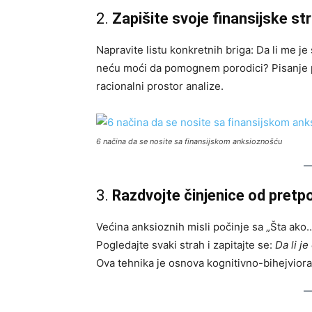
2.
Zapišite svoje finansijske st
Napravite listu konkretnih briga: Da li me j
neću moći da pomognem porodici? Pisanje
racionalni prostor analize.
6 načina da se nosite sa finansijskom anksioznošću
3.
Razdvojte činjenice od pretp
Većina anksioznih misli počinje sa „Šta ako
Pogledajte svaki strah i zapitajte se:
Da li j
Ova tehnika je osnova kognitivno-bihejvioral