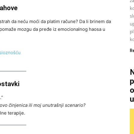
za
rahove
k
sl
e strah da neću moći da platim račune? Da li brinem da
up
 pomaže mozgu da pređe iz emocionalnog haosa u
p
ko
R
N
p
ostavki
o
…“
u
e ovo činjenica ili moj unutrašnji scenario?
ne terapije.