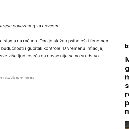
e stresa povezanog sa novcem
og stanja na računu. Ona je složen psihološki fenomen
I
d budućnosti i gubitak kontrole. U vremenu inflacije,
 sve više ljudi oseća da novac nije samo sredstvo —
M
g
m
se nastavlja nakon oglasa
s
r
p
m