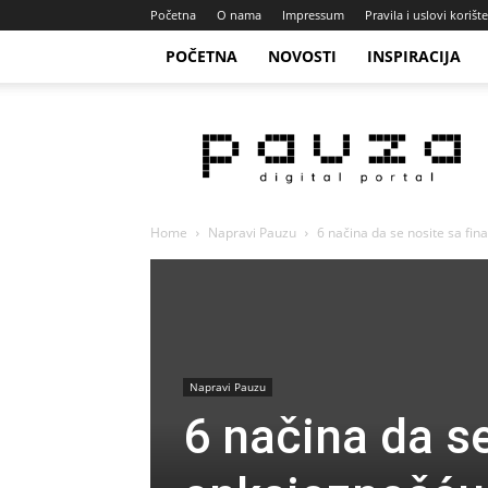
Početna
O nama
Impressum
Pravila i uslovi korišt
POČETNA
NOVOSTI
INSPIRACIJA
Pauza
Portal
Home
Napravi Pauzu
6 načina da se nosite sa fi
Napravi Pauzu
6 načina da s