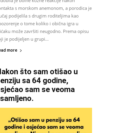
dobila je bolne kožne reakcije nakon
ontakta s morskom anemonom, a porodica je
učaj podijelila s drugim roditeljima kao
ozorenje o tome koliko i obična igra u
lićaku može završiti neugodno. Prema opisu
ji je podijeljen u grupi...
ead more
akon što sam otišao u
enziju sa 64 godine,
sjećao sam se veoma
samljeno.