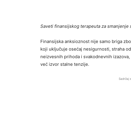
Saveti finansijskog terapeuta za smanjenj
Finansijska anksioznost nije samo briga zb
koji uključuje osećaj nesigurnosti, straha o
neizvesnih prihoda i svakodnevnih izazova,
već izvor stalne tenzije.
Sadržaj 