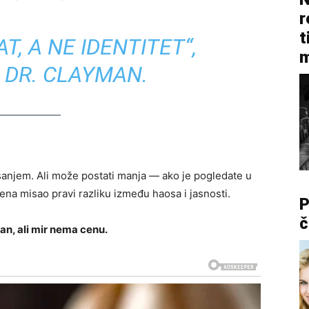
r
t
T, A NE IDENTITET“,
m
 DR. CLAYMAN.
sanjem. Ali može postati manja — ako je pogledate u
rena misao pravi razliku između haosa i jasnosti.
P
č
an, ali mir nema cenu.