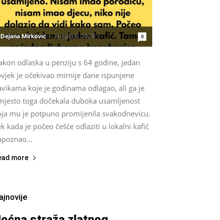
Dejana Mirkovic
-
August 6, 2026
0
akon odlaska u penziju s 64 godine, jedan
vjek je očekivao mirnije dane ispunjene
vikama koje je godinama odlagao, ali ga je
mjesto toga dočekala duboka usamljenost
oja mu je potpuno promijenila svakodnevicu.
k kada je počeo češće odlaziti u lokalni kafić
upoznao...
ead more
ajnovije
oćna straža zlatnog