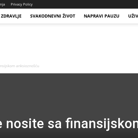
enja
Privacy Policy
ZDRAVLJE
SVAKODNEVNI ŽIVOT
NAPRAVI PAUZU
UŽI
nansijskom anksioznošću
e nosite sa finansijsko