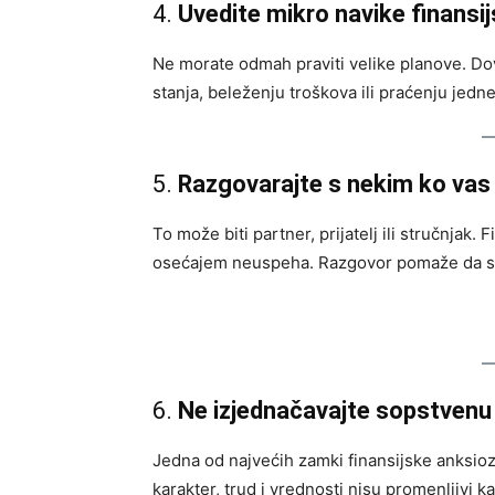
4.
Uvedite mikro navike finansi
Ne morate odmah praviti velike planove. Do
stanja, beleženju troškova ili praćenju jedn
5.
Razgovarajte s nekim ko vas 
To može biti partner, prijatelj ili stručnjak
osećajem neuspeha. Razgovor pomaže da se r
6.
Ne izjednačavajte sopstvenu
Jedna od najvećih zamki finansijske anksioz
karakter, trud i vrednosti nisu promenljivi ka