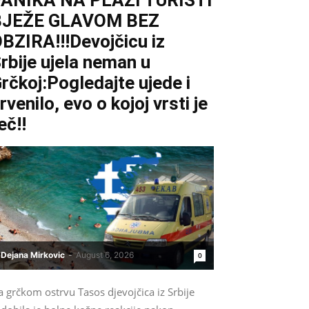
ANIKA NA PLAŽI TURISTI
BJEŽE GLAVOM BEZ
BZIRA!!!Devojčicu iz
rbije ujela neman u
rčkoj:Pogledajte ujede i
rvenilo, evo o kojoj vrsti je
eč!!
Dejana Mirkovic
-
August 6, 2026
0
 grčkom ostrvu Tasos djevojčica iz Srbije