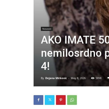
Novosti
AKO IMATE 50+
nemilosrdno p
4!
By
Dejana Mirkovic
-
May 8, 2026
5898