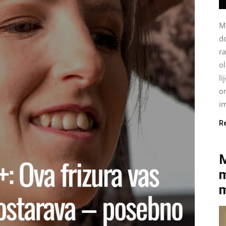
M
do
ra
ol
li
or
im
R
M
m
m