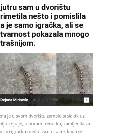
jutru sam u dvorištu
rimetila nešto i pomislila
a je samo igračka, ali se
tvarnost pokazala mnogo
trašnijom.
Dejana Mirkovic
-
August 8, 2026
0
na je u svom dvorištu zamalo stala tik uz
iju koju je, u prvom trenutku, zamijenila za
bičnu igračku među lišćem, a tek kada se