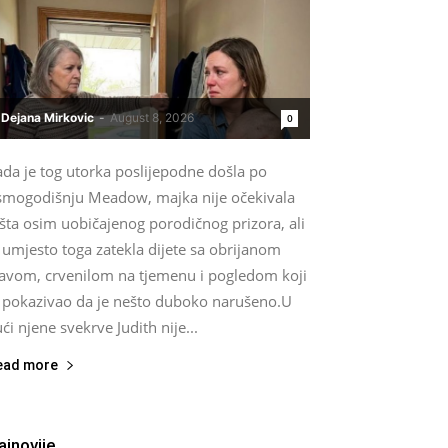
Dejana Mirkovic
-
August 8, 2026
0
ada je tog utorka poslijepodne došla po
smogodišnju Meadow, majka nije očekivala
šta osim uobičajenog porodičnog prizora, ali
 umjesto toga zatekla dijete sa obrijanom
lavom, crvenilom na tjemenu i pogledom koji
e pokazivao da je nešto duboko narušeno.U
ći njene svekrve Judith nije...
ead more
ajnovije