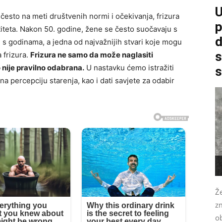
U
 često na meti društvenih normi i očekivanja, frizura
p
titeta. Nakon 50. godine, žene se često suočavaju s
d
s godinama, a jedna od najvažnijih stvari koje mogu
s
a frizura.
Frizura ne samo da može naglasiti
 nije pravilno odabrana.
U nastavku ćemo istražiti
s
na percepciju starenja, kao i dati savjete za odabir
Že
zm
o