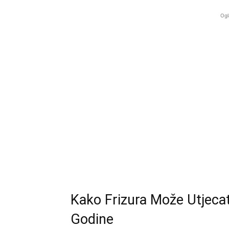
Ogl
Kako Frizura Može Utjecat
Godine