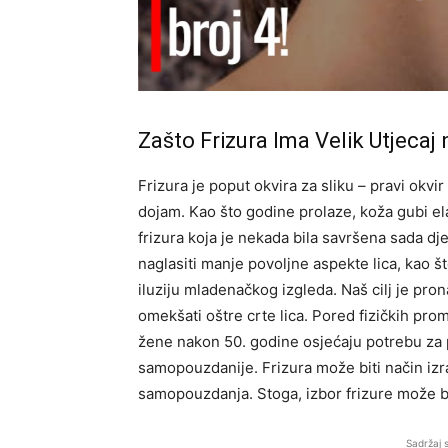
Zašto Frizura Ima Velik Utjecaj 
Frizura je poput okvira za sliku – pravi okv
dojam. Kao što godine prolaze, koža gubi ela
frizura koja je nekada bila savršena sada dj
naglasiti manje povoljne aspekte lica, kao š
iluziju mladenačkog izgleda. Naš cilj je pron
omekšati oštre crte lica. Pored fizičkih pro
žene nakon 50. godine osjećaju potrebu za 
samopouzdanije. Frizura može biti način izraž
samopouzdanja. Stoga, izbor frizure može biti
Sadržaj 