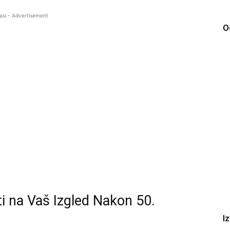
asi - Advertisement
O
i na Vaš Izgled Nakon 50.
I