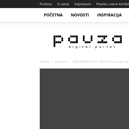
Početna
O nama
Impressum
Pravila i uslovi korišt
POČETNA
NOVOSTI
INSPIRACIJA
Pauza
Portal
Home
Novosti
AKO IMATE 50+: Ova frizura vas ne