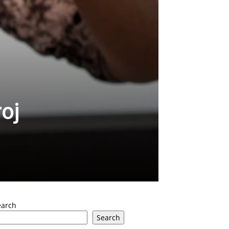
oj
earch
Search