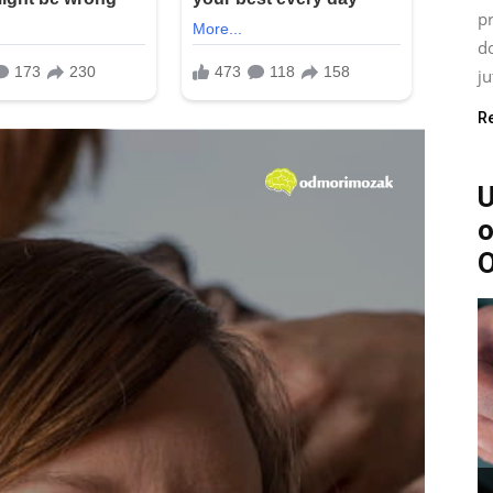
pr
do
ju
R
U
o