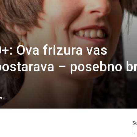
: Ova frizura vas
ostarava – posebno br
0
S