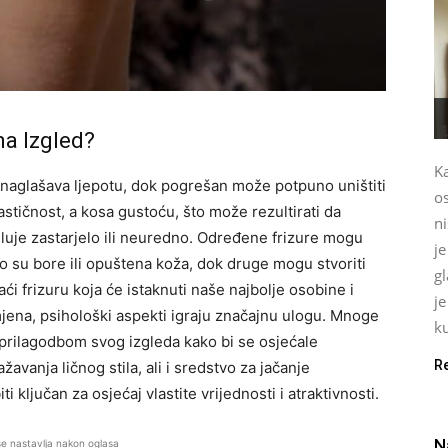
na Izgled?
K
ir naglašava ljepotu, dok pogrešan može potpuno uništiti
o
stičnost, a kosa gustoću, što može rezultirati da
ni
eluje zastarjelo ili neuredno. Određene frizure mogu
je
to su bore ili opuštena koža, dok druge mogu stvoriti
g
aći frizuru koja će istaknuti naše najbolje osobine i
j
mjena, psihološki aspekti igraju značajnu ulogu. Mnoge
ku
prilagodbom svog izgleda kako bi se osjećale
R
avanja ličnog stila, ali i sredstvo za jačanje
 ključan za osjećaj vlastite vrijednosti i atraktivnosti.
N
se nastavlja nakon oglasa