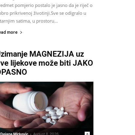
edmet pomjerio postalo je jasno da je riječ o
bro prikrivenoj životinji.Sve se odigralo u
tarnjim satima, u prostoru...
ead more
zimanje MAGNEZIJA uz
ve lijekove može biti JAKO
OPASNO
Dejana Mirkovic
-
August 8, 2026
0