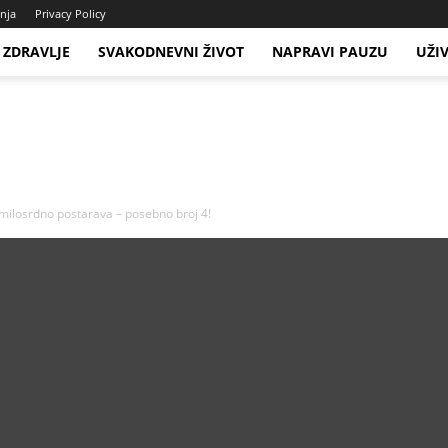
enja
Privacy Policy
ZDRAVLJE
SVAKODNEVNI ŽIVOT
NAPRAVI PAUZU
UŽI
milosrdno postarava – posebno broj 4!