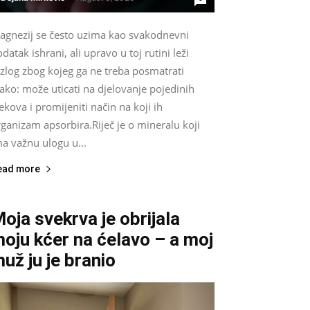
agnezij se često uzima kao svakodnevni
datak ishrani, ali upravo u toj rutini leži
zlog zbog kojeg ga ne treba posmatrati
ako: može uticati na djelovanje pojedinih
jekova i promijeniti način na koji ih
ganizam apsorbira.Riječ je o mineralu koji
a važnu ulogu u...
ead more
oja svekrva je obrijala
oju kćer na ćelavo – a moj
už ju je branio