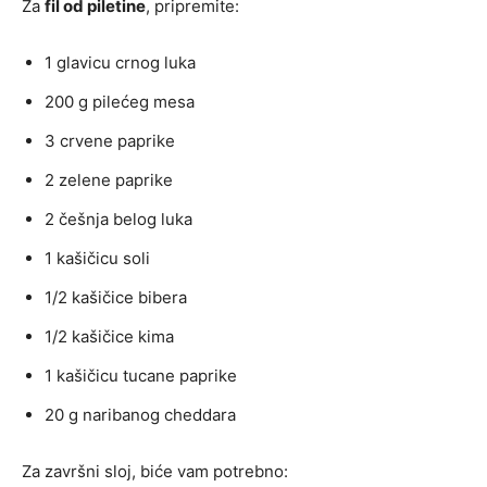
Za
fil od piletine
, pripremite:
1 glavicu crnog luka
200 g pilećeg mesa
3 crvene paprike
2 zelene paprike
2 češnja belog luka
1 kašičicu soli
1/2 kašičice bibera
1/2 kašičice kima
1 kašičicu tucane paprike
20 g naribanog cheddara
Za završni sloj, biće vam potrebno: