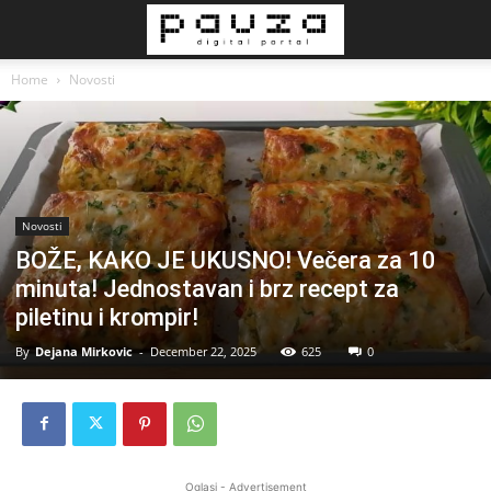
Home
Novosti
Novosti
BOŽE, KAKO JE UKUSNO! Večera za 10
minuta! Jednostavan i brz recept za
piletinu i krompir!
By
Dejana Mirkovic
-
December 22, 2025
625
0
Oglasi - Advertisement