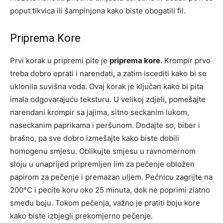
poput tikvica ili šampinjona kako biste obogatili fil.
Priprema Kore
Prvi korak u pripremi pite je
priprema kore
. Krompir prvo
treba dobro oprati i narendati, a zatim iscediti kako bi se
uklonila suvišna voda. Ovaj korak je ključan kako bi pita
imala odgovarajuću teksturu. U velikoj zdjeli, pomešajte
narendani krompir sa jajima, sitno seckanim lukom,
naseckanim paprikama i peršunom. Dodajte so, biber i
brašno, pa sve dobro izmešajte kako biste dobili
homogenu smjesu. Oblikujte smjesu u ravnomernom
sloju u unaprijed pripremljen lim za pečenje obložen
papirom za pečenje i premazan uljem. Pećnicu zagrijte na
200°C i pecite koru oko 25 minuta, dok ne poprimi zlatno
smeđu boju. Tokom pečenja, važno je pratiti boju kore
kako biste izbjegli prekomjerno pečenje.