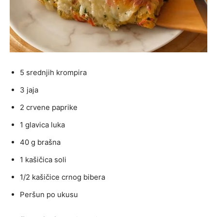
5 srednjih krompira
3 jaja
2 crvene paprike
1 glavica luka
40 g brašna
1 kašičica soli
1/2 kašičice crnog bibera
Peršun po ukusu