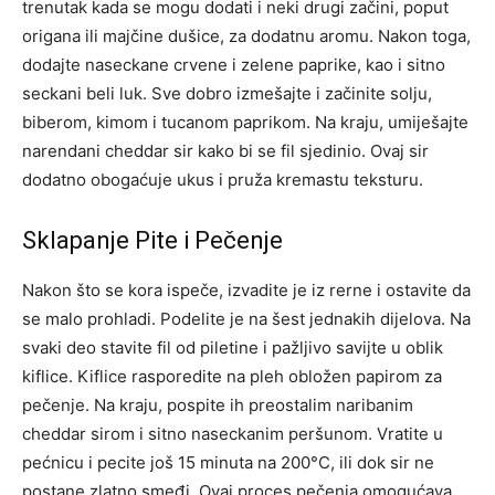
trenutak kada se mogu dodati i neki drugi začini, poput
origana ili majčine dušice, za dodatnu aromu. Nakon toga,
dodajte naseckane crvene i zelene paprike, kao i sitno
seckani beli luk. Sve dobro izmešajte i začinite solju,
biberom, kimom i tucanom paprikom. Na kraju, umiješajte
narendani cheddar sir kako bi se fil sjedinio. Ovaj sir
dodatno obogaćuje ukus i pruža kremastu teksturu.
Sklapanje Pite i Pečenje
Nakon što se kora ispeče, izvadite je iz rerne i ostavite da
se malo prohladi. Podelite je na šest jednakih dijelova. Na
svaki deo stavite fil od piletine i pažljivo savijte u oblik
kiflice. Kiflice rasporedite na pleh obložen papirom za
pečenje. Na kraju, pospite ih preostalim naribanim
cheddar sirom i sitno naseckanim peršunom. Vratite u
pećnicu i pecite još 15 minuta na 200°C, ili dok sir ne
postane zlatno smeđi. Ovaj proces pečenja omogućava