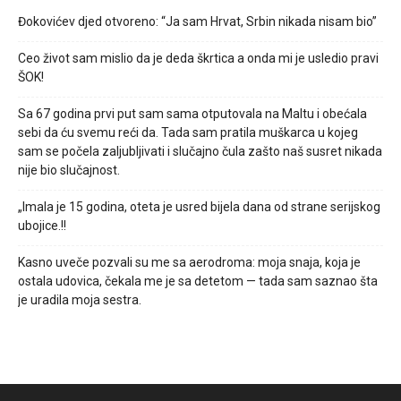
Đokovićev djed otvoreno: “Ja sam Hrvat, Srbin nikada nisam bio”
Ceo život sam mislio da je deda škrtica a onda mi je usledio pravi
ŠOK!
Sa 67 godina prvi put sam sama otputovala na Maltu i obećala
sebi da ću svemu reći da. Tada sam pratila muškarca u kojeg
sam se počela zaljubljivati i slučajno čula zašto naš susret nikada
nije bio slučajnost.
„Imala je 15 godina, oteta je usred bijela dana od strane serijskog
ubojice.!!
Kasno uveče pozvali su me sa aerodroma: moja snaja, koja je
ostala udovica, čekala me je sa detetom — tada sam saznao šta
je uradila moja sestra.