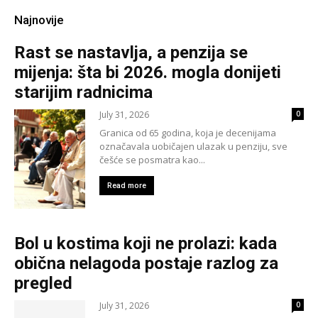
Najnovije
Rast se nastavlja, a penzija se
mijenja: šta bi 2026. mogla donijeti
starijim radnicima
July 31, 2026
0
Granica od 65 godina, koja je decenijama
označavala uobičajen ulazak u penziju, sve
češće se posmatra kao...
Read more
Bol u kostima koji ne prolazi: kada
obična nelagoda postaje razlog za
pregled
July 31, 2026
0