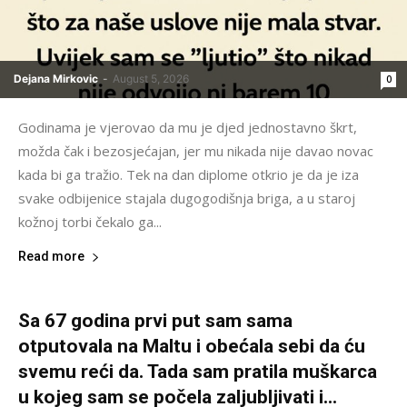
Dejana Mirkovic
-
August 5, 2026
0
Godinama je vjerovao da mu je djed jednostavno škrt,
možda čak i bezosjećajan, jer mu nikada nije davao novac
kada bi ga tražio. Tek na dan diplome otkrio je da je iza
svake odbijenice stajala dugogodišnja briga, a u staroj
kožnoj torbi čekalo ga...
Read more
Sa 67 godina prvi put sam sama
otputovala na Maltu i obećala sebi da ću
svemu reći da. Tada sam pratila muškarca
u kojeg sam se počela zaljubljivati i...