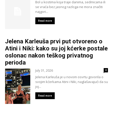
Bol u kostima koja traje danima, sedmicama ili
se vraća bez jasnog razloga ne mora značiti
najgori...
Read more
Jelena Karleuša prvi put otvoreno o
Atini i Niki: kako su joj kćerke postale
oslonac nakon teškog privatnog
perioda
July 31, 2026
0
Jelena Karleuša je u novom osvrtu govorila o
svojim kćerkama Atini i Niki, naglašavajući da su
joj...
Read more