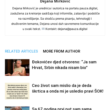
Dejana Mirkovic
Dejana Mirković je urednica i autorica na portalu pauza.digital,
zadužena za kreiranje sadržaja koji informiše, zabavlja i podstiče
na razmišljanje. Sa strašću prema pisanju, tehnologiji i
društvenim temama, Dejana unosi duh savremene komunikacije
u svaki tekst.
Kontakt: dejana@pauza.digital
RELATED ARTICLES
MORE FROM AUTHOR
Đokovićev djed otvoreno: “Ja sam
Hrvat, Srbin nikada nisam bio”
Ceo život sam mislio da je deda
škrtica a onda mi je usledio pravi ŠOK!
Sa 67 godina prvi put sam sama