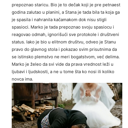
prepoznao staricu. Bio je to dečak koji je pre petnaest
godina zalutao u planini, a Stana je tada bila ta koja ga
je spasila i nahranila kačamakom dok nisu stigli
spasioci. Marko je tada prepoznao svoju spasiocu i
reagovao odmah, ignorišući sve protokole i društveni
status. Iako je bio u elitnom društvu, odveo je Stanu
pravo do glavnog stola i pokazao svim prisutnima da
se istinsko plemstvo ne meri bogatstvom, već delima.
Marko je želeo da svi vide da prava vrednost leži u
ljubavi i ljudskosti, a ne u tome šta ko nosi ili koliko
novca ima.