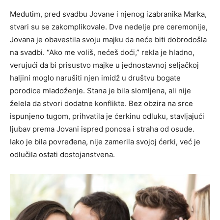
Međutim, pred svadbu Jovane i njenog izabranika Marka,
stvari su se zakomplikovale. Dve nedelje pre ceremonije,
Jovana je obavestila svoju majku da neće biti dobrodošla
na svadbi. “Ako me voliš, nećeš doći,” rekla je hladno,
verujući da bi prisustvo majke u jednostavnoj seljačkoj
haljini moglo narušiti njen imidž u društvu bogate
porodice mladoženje. Stana je bila slomljena, ali nije
želela da stvori dodatne konflikte. Bez obzira na srce
ispunjeno tugom, prihvatila je ćerkinu odluku, stavljajući
ljubav prema Jovani ispred ponosa i straha od osude.
Iako je bila povređena, nije zamerila svojoj ćerki, već je
odlučila ostati dostojanstvena.