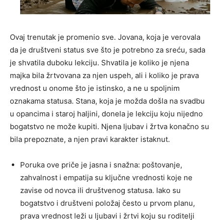
Ovaj trenutak je promenio sve. Jovana, koja je verovala
da je društveni status sve što je potrebno za sreću, sada
je shvatila duboku lekciju. Shvatila je koliko je njena
majka bila žrtvovana za njen uspeh, ali i koliko je prava
vrednost u onome što je istinsko, a ne u spoljnim
oznakama statusa. Stana, koja je možda došla na svadbu
u opancima i staroj haljini, donela je lekciju koju nijedno
bogatstvo ne može kupiti. Njena ljubav i žrtva konačno su
bila prepoznate, a njen pravi karakter istaknut.
Poruka ove priče je jasna i snažna: poštovanje,
zahvalnost i empatija su ključne vrednosti koje ne
zavise od novca ili društvenog statusa. Iako su
bogatstvo i društveni položaj često u prvom planu,
prava vrednost leži u ljubavi i žrtvi koju su roditelji