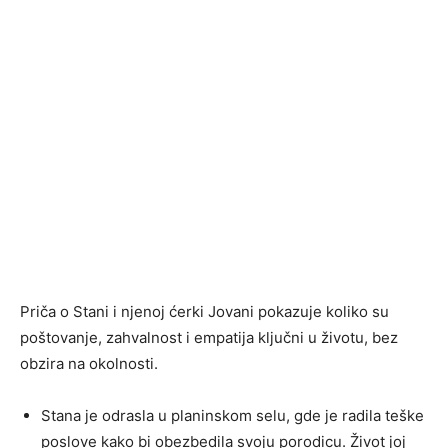
Priča o Stani i njenoj ćerki Jovani pokazuje koliko su
poštovanje, zahvalnost i empatija ključni u životu, bez
obzira na okolnosti.
Stana je odrasla u planinskom selu, gde je radila teške
poslove kako bi obezbedila svoju porodicu. Život joj