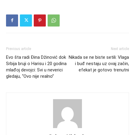
Previous article
Next article
Evo šta radi Đina Džinović dok
Nikada se ne biste setili: Vlaga
Srbija bruji o Harisu i 20 godina
i buđ nestaju uz ovaj začin,
mlađoj devojci: Svi u neverici
efekat je gotovo trenutni
gledaju, “Ovo nije realno”