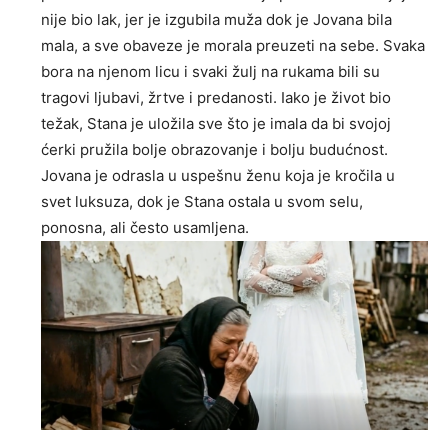
nije bio lak, jer je izgubila muža dok je Jovana bila
mala, a sve obaveze je morala preuzeti na sebe. Svaka
bora na njenom licu i svaki žulj na rukama bili su
tragovi ljubavi, žrtve i predanosti. Iako je život bio
težak, Stana je uložila sve što je imala da bi svojoj
ćerki pružila bolje obrazovanje i bolju budućnost.
Jovana je odrasla u uspešnu ženu koja je kročila u
svet luksuza, dok je Stana ostala u svom selu,
ponosna, ali često usamljena.