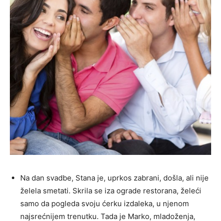
Na dan svadbe, Stana je, uprkos zabrani, došla, ali nije
želela smetati. Skrila se iza ograde restorana, želeći
samo da pogleda svoju ćerku izdaleka, u njenom
najsrećnijem trenutku. Tada je Marko, mladoženja,