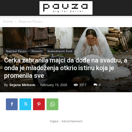
Home
Napravi Pauzu
Napravi Pauzu
Novosti
Svakodnevni život
Ćerka zabranila majci da dođe na svadbu, a
onda je mladoženja otkrio istinu koja je
promenila sve
By
Dejana Mirkovic
-
February 19, 2026
3317
0
Oglasi - Advertisement