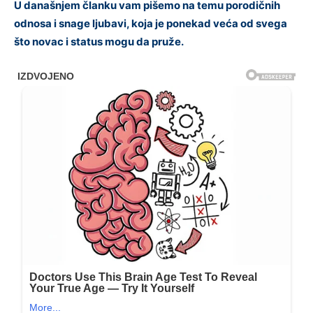
U današnjem članku vam pišemo na temu porodičnih
odnosa i snage ljubavi, koja je ponekad veća od svega
što novac i status mogu da pruže.