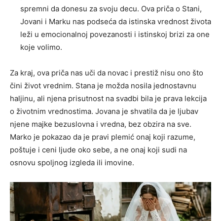
spremni da donesu za svoju decu. Ova priča o Stani,
Jovani i Marku nas podseća da istinska vrednost života
leži u emocionalnoj povezanosti i istinskoj brizi za one
koje volimo.
Za kraj, ova priča nas uči da novac i prestiž nisu ono što
čini život vrednim. Stana je možda nosila jednostavnu
haljinu, ali njena prisutnost na svadbi bila je prava lekcija
o životnim vrednostima. Jovana je shvatila da je ljubav
njene majke bezuslovna i vredna, bez obzira na sve.
Marko je pokazao da je pravi plemić onaj koji razume,
poštuje i ceni ljude oko sebe, a ne onaj koji sudi na
osnovu spoljnog izgleda ili imovine.