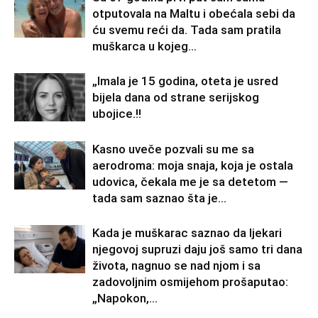
otputovala na Maltu i obećala sebi da
ću svemu reći da. Tada sam pratila
muškarca u kojeg...
„Imala je 15 godina, oteta je usred
bijela dana od strane serijskog
ubojice.!!
Kasno uveče pozvali su me sa
aerodroma: moja snaja, koja je ostala
udovica, čekala me je sa detetom —
tada sam saznao šta je...
Kada je muškarac saznao da ljekari
njegovoj supruzi daju još samo tri dana
života, nagnuo se nad njom i sa
zadovoljnim osmijehom prošaputao:
„Napokon,...