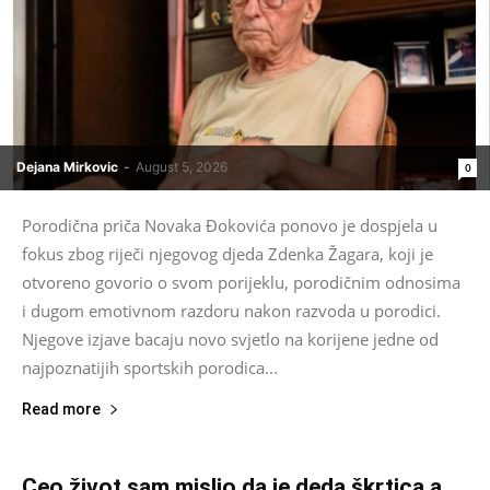
Dejana Mirkovic
-
August 5, 2026
0
Porodična priča Novaka Đokovića ponovo je dospjela u
fokus zbog riječi njegovog djeda Zdenka Žagara, koji je
otvoreno govorio o svom porijeklu, porodičnim odnosima
i dugom emotivnom razdoru nakon razvoda u porodici.
Njegove izjave bacaju novo svjetlo na korijene jedne od
najpoznatijih sportskih porodica...
Read more
Ceo život sam mislio da je deda škrtica a