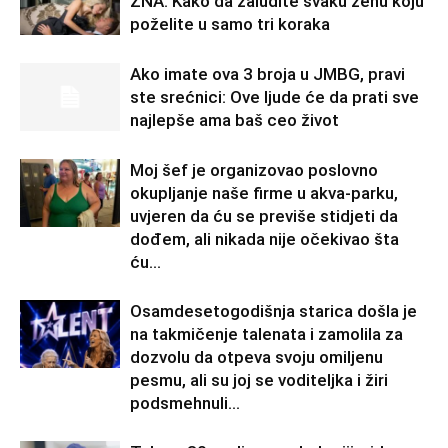
ZNA: Kako da zaludite svaku ženu koju
poželite u samo tri koraka
Ako imate ova 3 broja u JMBG, pravi
ste srećnici: Ove ljude će da prati sve
najlepše ama baš ceo život
Moj šef je organizovao poslovno
okupljanje naše firme u akva-parku,
uvjeren da ću se previše stidjeti da
dođem, ali nikada nije očekivao šta
ću...
Osamdesetogodišnja starica došla je
na takmičenje talenata i zamolila za
dozvolu da otpeva svoju omiljenu
pesmu, ali su joj se voditeljka i žiri
podsmehnuli...