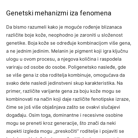
Genetski mehanizmi iza fenomena
Da bismo razumeli kako je moguće rođenje blizanaca
različite boje kože, neophodno je zaroniti u složenost
genetike. Boja kože se određuje kombinacijom više gena,
a ne jednim jedinim. Melanin je pigment koji igra ključnu
ulogu u ovom procesu, a njegova količina i raspodela
variraju od osobe do osobe. Poligenetsko nasleđe, gde
se više gena iz oba roditelja kombinuje, omogućava da
svako dete nasledi jedinstveni skup karakteristika. Na
primer, različite varijante gena za boju kože mogu se
kombinovati na način koji daje različite fenotipske izraze,
čime se još više objašnjava zašto se ovakvi slučajevi
događaju.
Osim toga, dominantne i recesivne osobine
mogu se preneti kroz generacije, što znači da neki
aspekti izgleda mogu „preskočiti“ roditelje i pojaviti se