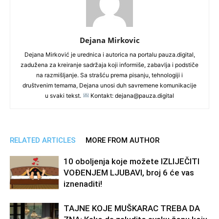
Dejana Mirkovic
Dejana Mirković je urednica i autorica na portalu pauza.digital,
zadužena za kreiranje sadržaja koji informiše, zabavlja i podstiče
na razmišljanje. Sa strašću prema pisanju, tehnologiji i
društvenim temama, Dejana unosi duh savremene komunikacije
u svaki tekst.
Kontakt: dejana@pauza.digital
RELATED ARTICLES
MORE FROM AUTHOR
10 oboljenja koje možete IZLIJEČITI
VOĐENJEM LJUBAVI, broj 6 će vas
iznenaditi!
TAJNE KOJE MUŠKARAC TREBA DA