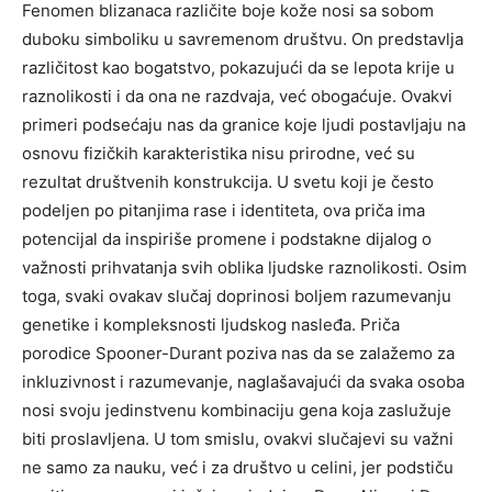
Fenomen blizanaca različite boje kože nosi sa sobom
duboku simboliku u savremenom društvu. On predstavlja
različitost kao bogatstvo, pokazujući da se lepota krije u
raznolikosti i da ona ne razdvaja, već obogaćuje.
Ovakvi
primeri podsećaju nas da granice koje ljudi postavljaju na
osnovu fizičkih karakteristika nisu prirodne, već su
rezultat društvenih konstrukcija. U svetu koji je često
podeljen po pitanjima rase i identiteta, ova priča ima
potencijal da inspiriše promene i podstakne dijalog o
važnosti prihvatanja svih oblika ljudske raznolikosti.
Osim
toga, svaki ovakav slučaj doprinosi boljem razumevanju
genetike i kompleksnosti ljudskog nasleđa. Priča
porodice Spooner-Durant poziva nas da se zalažemo za
inkluzivnost i razumevanje, naglašavajući da svaka osoba
nosi svoju jedinstvenu kombinaciju gena koja zaslužuje
biti proslavljena.
U tom smislu, ovakvi slučajevi su važni
ne samo za nauku, već i za društvo u celini, jer podstiču