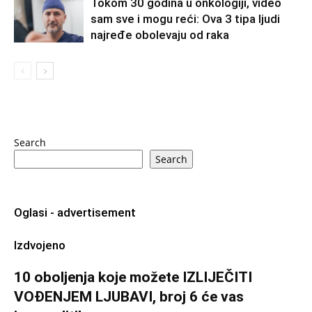
Tokom 30 godina u onkologiji, video
sam sve i mogu reći: Ova 3 tipa ljudi
najređe obolevaju od raka
Search
Search
Oglasi - advertisement
Izdvojeno
10 oboljenja koje možete IZLIJEČITI
VOĐENJEM LJUBAVI, broj 6 će vas