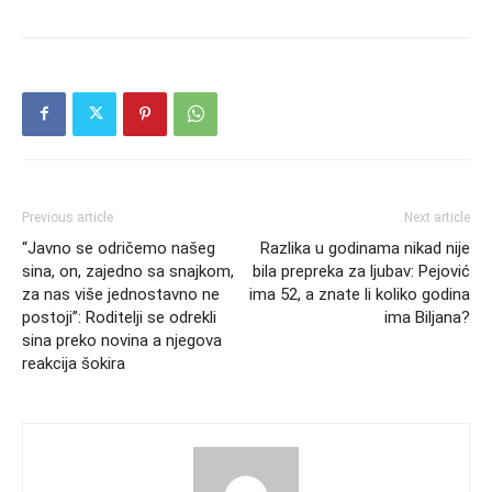
Previous article
Next article
“Javno se odričemo našeg
Razlika u godinama nikad nije
sina, on, zajedno sa snajkom,
bila prepreka za ljubav: Pejović
za nas više jednostavno ne
ima 52, a znate li koliko godina
postoji”: Roditelji se odrekli
ima Biljana?
sina preko novina a njegova
reakcija šokira