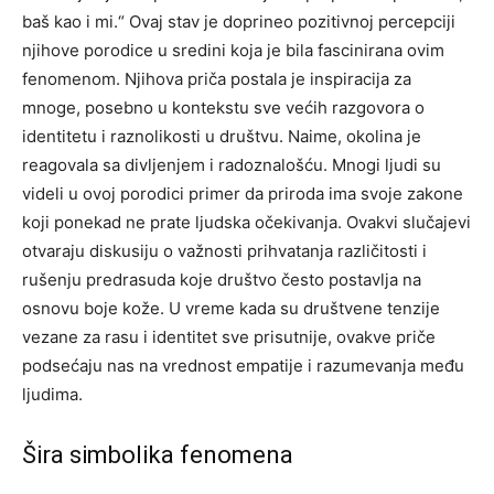
baš kao i mi.“ Ovaj stav je doprineo pozitivnoj percepciji
njihove porodice u sredini koja je bila fascinirana ovim
fenomenom. Njihova priča postala je inspiracija za
mnoge, posebno u kontekstu sve većih razgovora o
identitetu i raznolikosti u društvu.
Naime, okolina je
reagovala sa divljenjem i radoznalošću. Mnogi ljudi su
videli u ovoj porodici primer da priroda ima svoje zakone
koji ponekad ne prate ljudska očekivanja. Ovakvi slučajevi
otvaraju diskusiju o važnosti prihvatanja različitosti i
rušenju predrasuda koje društvo često postavlja na
osnovu boje kože.
U vreme kada su društvene tenzije
vezane za rasu i identitet sve prisutnije, ovakve priče
podsećaju nas na vrednost empatije i razumevanja među
ljudima.
Šira simbolika fenomena