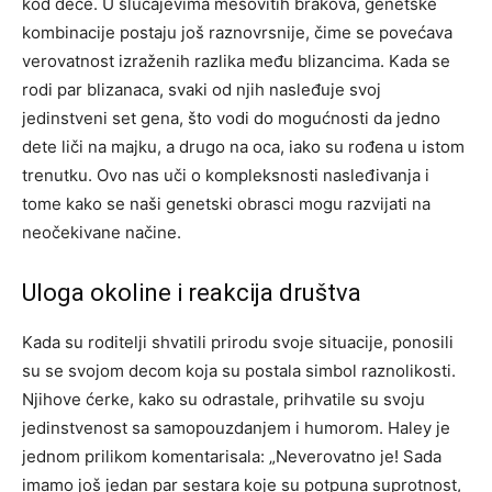
kod dece. U slučajevima mešovitih brakova, genetske
kombinacije postaju još raznovrsnije, čime se povećava
verovatnost izraženih razlika među blizancima.
Kada se
rodi par blizanaca, svaki od njih nasleđuje svoj
jedinstveni set gena, što vodi do mogućnosti da jedno
dete liči na majku, a drugo na oca, iako su rođena u istom
trenutku.
Ovo nas uči o kompleksnosti nasleđivanja i
tome kako se naši genetski obrasci mogu razvijati na
neočekivane načine.
Uloga okoline i reakcija društva
Kada su roditelji shvatili prirodu svoje situacije, ponosili
su se svojom decom koja su postala simbol raznolikosti.
Njihove ćerke, kako su odrastale, prihvatile su svoju
jedinstvenost sa samopouzdanjem i humorom. Haley je
jednom prilikom komentarisala: „Neverovatno je!
Sada
imamo još jedan par sestara koje su potpuna suprotnost,