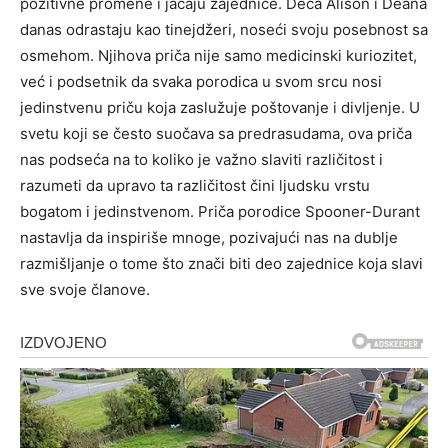
pozitivne promene i jačaju zajednice.
Deca Alison i Deana
danas odrastaju kao tinejdžeri, noseći svoju posebnost sa
osmehom. Njihova priča nije samo medicinski kuriozitet,
već i podsetnik da svaka porodica u svom srcu nosi
jedinstvenu priču koja zaslužuje poštovanje i divljenje.
U
svetu koji se često suočava sa predrasudama, ova priča
nas podseća na to koliko je važno slaviti različitost i
razumeti da upravo ta različitost čini ljudsku vrstu
bogatom i jedinstvenom.
Priča porodice Spooner-Durant
nastavlja da inspiriše mnoge, pozivajući nas na dublje
razmišljanje o tome što znači biti deo zajednice koja slavi
sve svoje članove.