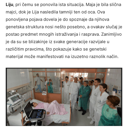
Liju
, pri čemu se ponovila ista situacija. Maja je bila slična
majci, dok je Lija nasledila tamniji ten od oca. Ova
ponovljena pojava dovela je do spoznaje da njihova
genetska struktura nosi nešto posebno, a ovakav slučaj je
postao predmet mnogih istraživanja i rasprava. Zanimljivo
je da su se blizakinje iz svake generacije razvijale u
različitim pravcima, što pokazuje kako se genetski
materijal može manifestovati na izuzetno raznolik način.