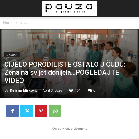
Home
Novosti
Novosti
CIJELO PORODILIŠTE OSTALO U ČUDU:
Žena na svijet donijela…POGLEDAJTE
VIDEO
By
Dejana Mirkovic
-
April 3, 2026
464
0
Oglasi - Advertisement