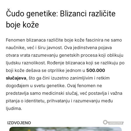
Čudo genetike: Blizanci različite
boje kože
Fenomen blizanaca različite boje kože fascinira ne samo
naučnike, već i širu javnost. Ova jedinstvena pojava
otvara vrata razumevanju genetskih procesa koji oblikuju
ljudsku raznolikost. Rođenje blizanaca koji se razlikuju po
boji kože dešava se otprilike jednom u
500.000
slučajeva
, što ga čini izuzetno zanimljivim i retkim
dogođajem u svetu genetike. Ovaj fenomen ne
predstavlja samo medicinski slučaj, već postavlja i važna
pitanja o identitetu, prihvatanju i razumevanju među
ljudima.