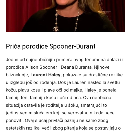
Priča porodice Spooner-Durant
Jedan od najneobičnijih primera ovog fenomena dolazi iz
porodice Alison Spooner i Deana Duranta. Njihove
bliznakinje,
Lauren i Haley
, pokazale su drastične razlike
u izgledu još od rođenja. Dok je Lauren nasledila svetlu
kožu, plavu kosu i plave oči od majke, Haley je ponela
tamniji ten, tamniju kosu i oči od oca. Ova neobična
situacija ostavila je roditelje u šoku, smatrajući to
jedinstvenim slučajem koji se verovatno nikada neće
ponoviti. Ovaj slučaj privlači pažnju ne samo zbog
estetskih razlika, već i zbog pitanja koja se postavljaju o