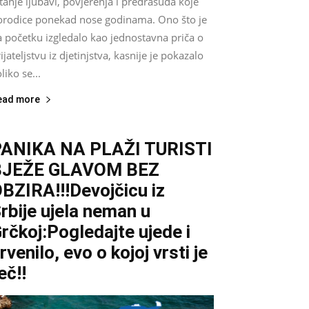
tanje ljubavi, povjerenja i predrasuda koje
orodice ponekad nose godinama. Ono što je
a početku izgledalo kao jednostavna priča o
ijateljstvu iz djetinjstva, kasnije je pokazalo
liko se...
ead more
ANIKA NA PLAŽI TURISTI
BJEŽE GLAVOM BEZ
BZIRA!!!Devojčicu iz
rbije ujela neman u
rčkoj:Pogledajte ujede i
rvenilo, evo o kojoj vrsti je
eč!!