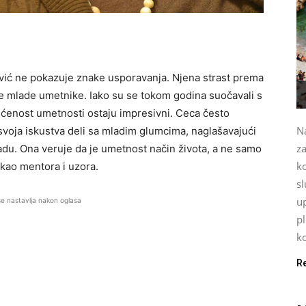
vić ne pokazuje znake usporavanja. Njena strast prema
e mlade umetnike. Iako su se tokom godina suočavali s
ećenost umetnosti ostaju impresivni. Ceca često
Na
svoja iskustva deli sa mladim glumcima, naglašavajući
za
adu. Ona veruje da je umetnost način života, a ne samo
k
kao mentora i uzora.
sl
up
se nastavlja nakon oglasa
p
ko
R