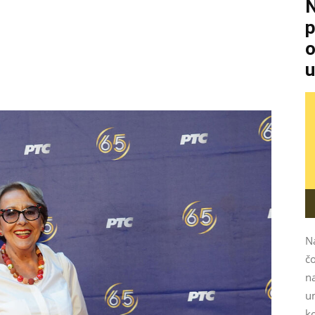
N
p
o
u
N
čo
na
u
k