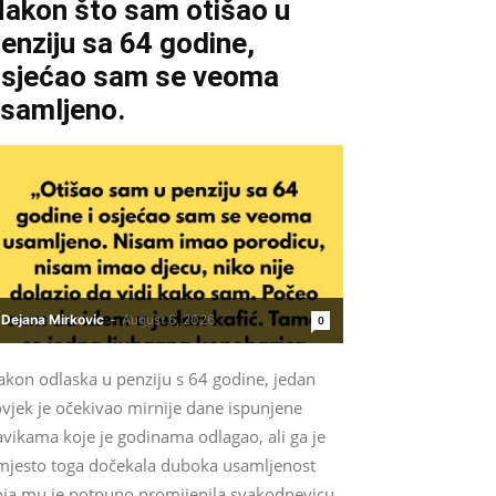
akon što sam otišao u
enziju sa 64 godine,
sjećao sam se veoma
samljeno.
Dejana Mirkovic
-
August 6, 2026
0
akon odlaska u penziju s 64 godine, jedan
vjek je očekivao mirnije dane ispunjene
vikama koje je godinama odlagao, ali ga je
mjesto toga dočekala duboka usamljenost
oja mu je potpuno promijenila svakodnevicu.