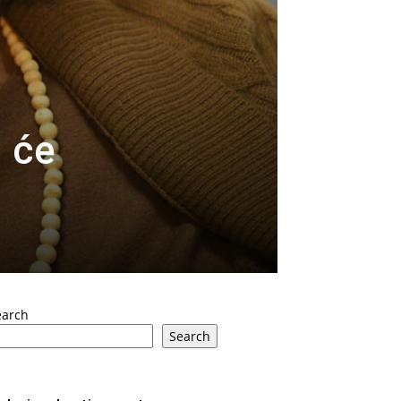
i će
earch
Search