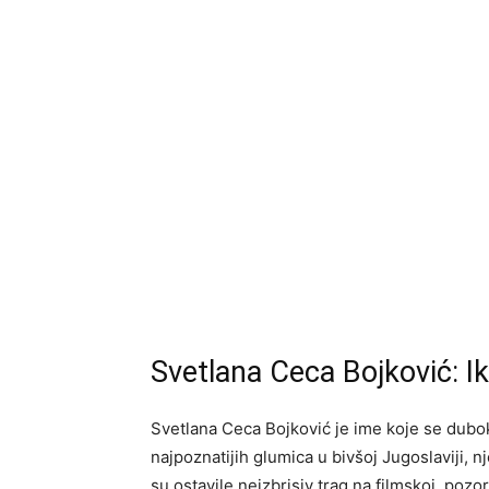
Svetlana Ceca Bojković: 
Svetlana Ceca Bojković je ime koje se dubo
najpoznatijih glumica u bivšoj Jugoslaviji, n
su ostavile neizbrisiv trag na filmskoj, pozor