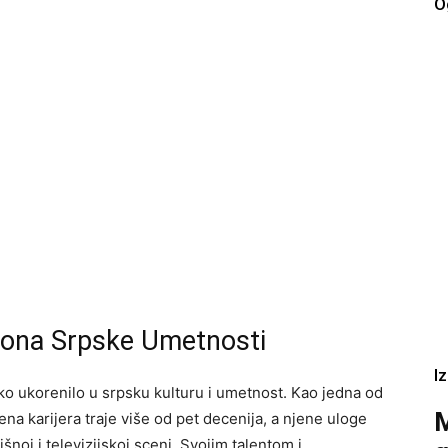
O
Ikona Srpske Umetnosti
I
ko ukorenilo u srpsku kulturu i umetnost. Kao jedna od
M
jena karijera traje više od pet decenija, a njene uloge
išnoj i televizijskoj sceni. Svojim talentom i