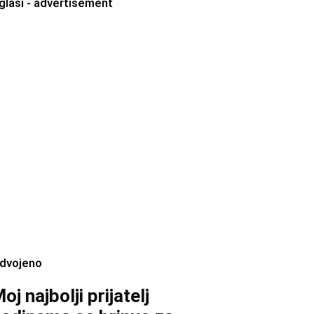
glasi - advertisement
zdvojeno
oj najbolji prijatelj