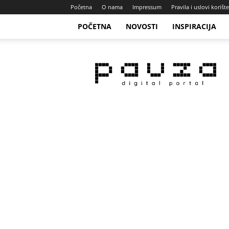
Početna
O nama
Impressum
Pravila i uslovi korišt
POČETNA
NOVOSTI
INSPIRACIJA
Pauza
Portal