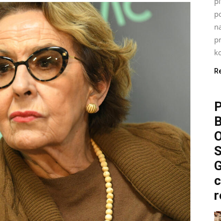
pi
p
n
pr
ko
R
P
O
S
G
c
r