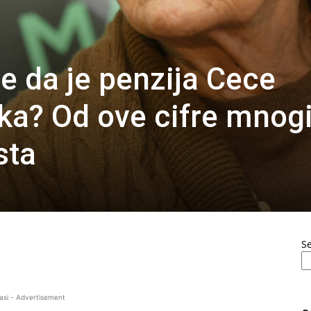
e da je penzija Cece
ika? Od ove cifre mnog
sta
S
asi - Advertisement