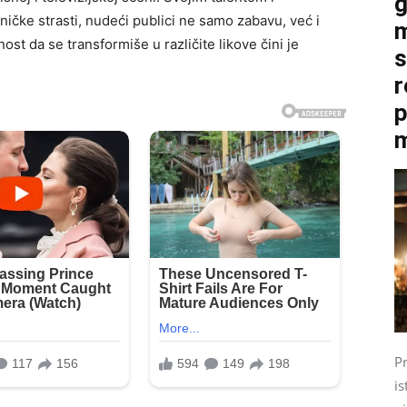
g
čke strasti, nudeći publici ne samo zabavu, već i
m
 da se transformiše u različite likove čini je
s
r
p
m
P
is