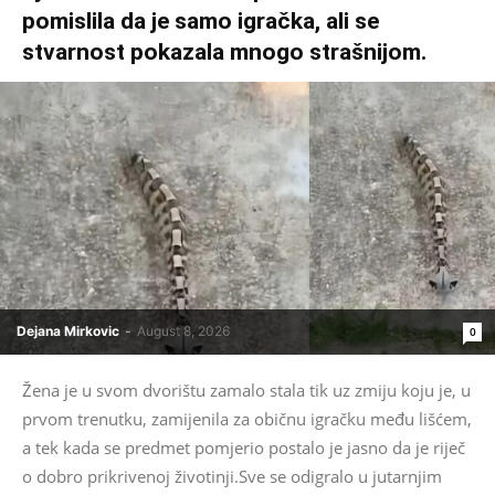
pomislila da je samo igračka, ali se
stvarnost pokazala mnogo strašnijom.
Dejana Mirkovic
-
August 8, 2026
0
Žena je u svom dvorištu zamalo stala tik uz zmiju koju je, u
prvom trenutku, zamijenila za običnu igračku među lišćem,
a tek kada se predmet pomjerio postalo je jasno da je riječ
o dobro prikrivenoj životinji.Sve se odigralo u jutarnjim