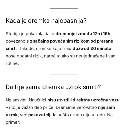
Kada je dremka najopasnija?
Studija je pokazala da je
dremanje između 12h i 15h
povezano s
značajno povećanim rizikom od prerane
smrti
. Takođe, dremke koje traju
duže od 30 minuta
nose dodatni rizik, naročito ako su neujednačene i van
rutine.
Da li je sama dremka uzrok smrti?
Ne sasvim. Naučnici
nisu utvrdili direktnu uzročnu vezu
– i to je važan deo priče. Dremanje verovatno
nije sam
uzrok
, već
pokazatelj
da nešto drugo nije u redu. Na
primer: