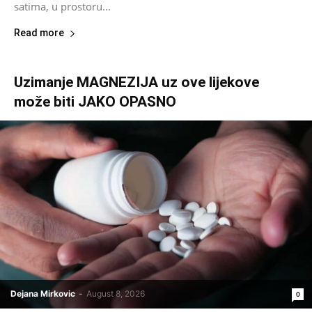
satima, u prostoru...
Read more
Uzimanje MAGNEZIJA uz ove lijekove
može biti JAKO OPASNO
Dejana Mirkovic
-
August 8, 2026
0