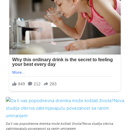
Da li vas popodnevna dremka može koštati života?Nova studija otkriva
zabrinjavajuću povezanost sa ranim umiranjem