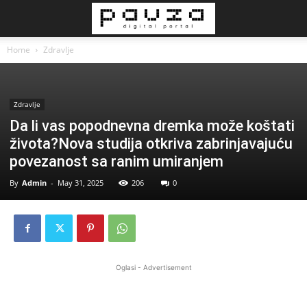
Home
Zdravlje
Zdravlje
Da li vas popodnevna dremka može koštati
života?Nova studija otkriva zabrinjavajuću
povezanost sa ranim umiranjem
By
Admin
-
May 31, 2025
206
0
Oglasi - Advertisement