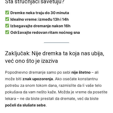
Šta stručnjaci savetuju?
Dremke neka traju do 30 minuta
Idealno vreme: između 13h i 14h
Izbegavajte dremanje nakon 16h
Održavajte redovan ritam noćnog sna
Zaključak: Nije dremka ta koja nas ubija,
već ono što je izaziva
Popodnevno dremanje samo po sebi
nije štetno
– ali
može biti
znak upozorenja
. Ako osećate konstantnu
potrebu za snom tokom dana, razmislite da li vaše telo
pokušava da vam nešto kaže. Možda je vreme da posetite
lekara – ne da biste prestali da dremate, već da biste
počeli da slušate sebe
.