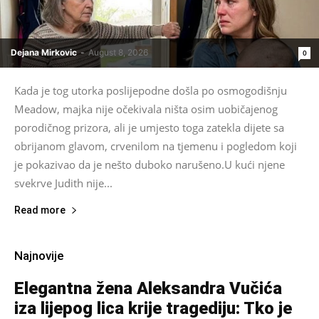
Dejana Mirkovic
-
August 8, 2026
0
Kada je tog utorka poslijepodne došla po osmogodišnju
Meadow, majka nije očekivala ništa osim uobičajenog
porodičnog prizora, ali je umjesto toga zatekla dijete sa
obrijanom glavom, crvenilom na tjemenu i pogledom koji
je pokazivao da je nešto duboko narušeno.U kući njene
svekrve Judith nije...
Read more
Najnovije
Elegantna žena Aleksandra Vučića
iza lijepog lica krije tragediju: Tko je