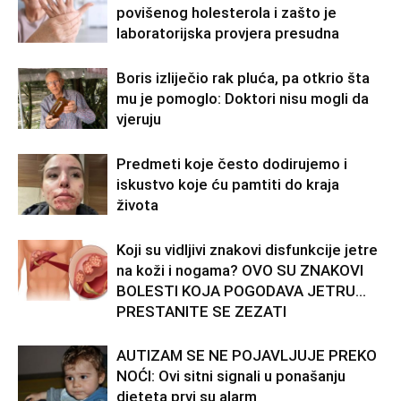
povišenog holesterola i zašto je
laboratorijska provjera presudna
Boris izliječio rak pluća, pa otkrio šta
mu je pomoglo: Doktori nisu mogli da
vjeruju
Predmeti koje često dodirujemo i
iskustvo koje ću pamtiti do kraja
života
Koji su vidljivi znakovi disfunkcije jetre
na koži i nogama? OVO SU ZNAKOVI
BOLESTI KOJA POGODAVA JETRU…
PRESTANITE SE ZEZATI
AUTIZAM SE NE POJAVLJUJE PREKO
NOĆI: Ovi sitni signali u ponašanju
djeteta prvi su alarm