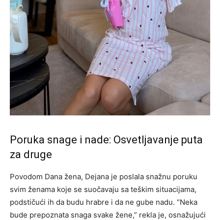
Poruka snage i nade: Osvetljavanje puta
za druge
Povodom Dana žena, Dejana je poslala snažnu poruku
svim ženama koje se suočavaju sa teškim situacijama,
podstičući ih da budu hrabre i da ne gube nadu.
“Neka
bude prepoznata snaga svake žene,” rekla je, osnažujući