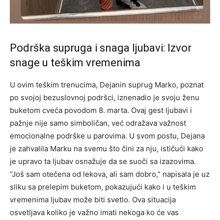
Podrška supruga i snaga ljubavi: Izvor
snage u teškim vremenima
U ovim teškim trenucima, Dejanin suprug Marko, poznat
po svojoj bezuslovnoj podršci, iznenadio je svoju ženu
buketom cveća povodom 8. marta. Ovaj gest ljubavi i
pažnje nije samo simboličan, već odražava važnost
emocionalne podrške u parovima. U svom postu, Dejana
je zahvalila Marku na svemu što čini za nju, ističući kako
je upravo ta ljubav osnažuje da se suoči sa izazovima.
“Još sam otečena od lekova, ali sam dobro,” napisala je uz
sliku sa prelepim buketom, pokazujući kako i u teškim
vremenima ljubav može biti svetlo. Ova situacija
osvetljava koliko je važno imati nekoga ko će vas