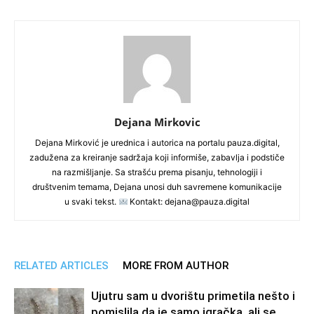
Dejana Mirkovic
Dejana Mirković je urednica i autorica na portalu pauza.digital,
zadužena za kreiranje sadržaja koji informiše, zabavlja i podstiče
na razmišljanje. Sa strašću prema pisanju, tehnologiji i
društvenim temama, Dejana unosi duh savremene komunikacije
u svaki tekst.
Kontakt: dejana@pauza.digital
RELATED ARTICLES
MORE FROM AUTHOR
Ujutru sam u dvorištu primetila nešto i
pomislila da je samo igračka, ali se