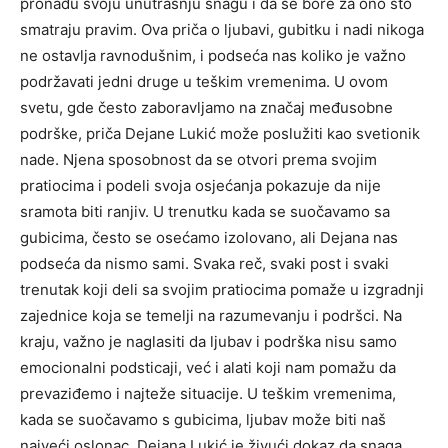
pronađu svoju unutrašnju snagu i da se bore za ono što
smatraju pravim.
Ova priča o ljubavi, gubitku i nadi nikoga
ne ostavlja ravnodušnim, i podseća nas koliko je važno
podržavati jedni druge u teškim vremenima.
U ovom
svetu, gde često zaboravljamo na značaj međusobne
podrške, priča Dejane Lukić može poslužiti kao svetionik
nade. Njena sposobnost da se otvori prema svojim
pratiocima i podeli svoja osjećanja pokazuje da nije
sramota biti ranjiv.
U trenutku kada se suočavamo sa
gubicima, često se osećamo izolovano, ali Dejana nas
podseća da nismo sami. Svaka reč, svaki post i svaki
trenutak koji deli sa svojim pratiocima pomaže u izgradnji
zajednice koja se temelji na razumevanju i podršci.
Na
kraju, važno je naglasiti da ljubav i podrška nisu samo
emocionalni podsticaji, već i alati koji nam pomažu da
prevaziđemo i najteže situacije. U teškim vremenima,
kada se suočavamo s gubicima, ljubav može biti naš
najveći oslonac.
Dejana Lukić je živući dokaz da snaga