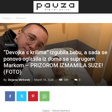
Home
Novosti
Novosti
“Devojka s krilima” izgubila bebu, a sada se
ponovo oglasila iz doma sa suprugom
Markom – PRIZOROM IZMAMILA SUZE!
(FOTO)
By
Dejana Mirkovic
-
March 16, 2026
589
0
Oglasi - Advertisement