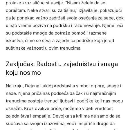
prolaze kroz slične situacije. “Nisam želela da se
opraštam. Neke stvari su za tišinu,” izjavila je, pokazujući
da je ponekad važno zadržati svoja osećanja za sebe, dok
u isto vreme poziva na podršku i razumevanje.
Njene reči
su podstakle mnoge da potraže pomoć i razmene
iskustva, čime se stvara zajednica podrške koja je od
suštinske važnosti u ovim trenucima.
Zaključak: Radost u zajedništvu i snaga
koju nosimo
Na kraju, Dejana Lukić predstavlja simbol otpora, snage i
nade. Njena priča nas podseća da čak i u najmračnijim
trenucima postoje trenuci ljubavi i podrške koji nas mogu
osnažiti. Kroz ovakve priče, možemo videti vrednost
zajedništva i empatije.
Devojka sa krilima ne samo da se
suočava sa svojim izazovima, već i inspiriše druge da