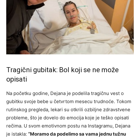
Tragični gubitak: Bol koji se ne može
opisati
Na početku godine, Dejana je podelila tragičnu vest o
gubitku svoje bebe u četvrtom mesecu trudnoće. Tokom
rutinskog pregleda, lekari su otkrili ozbiljne zdravstvene
probleme, što je dovelo do emocija koje je teško opisati
rečima. U svom emotivnom postu na Instagramu, Dejana
je istakla:
“Moramo da podelimo sa vama jednu tužnu