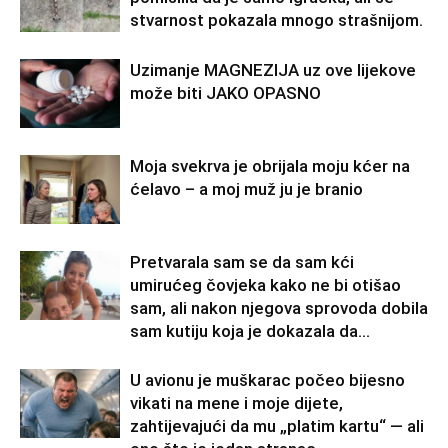
stvarnost pokazala mnogo strašnijom.
Uzimanje MAGNEZIJA uz ove lijekove
može biti JAKO OPASNO
Moja svekrva je obrijala moju kćer na
ćelavo – a moj muž ju je branio
Pretvarala sam se da sam kći
umirućeg čovjeka kako ne bi otišao
sam, ali nakon njegova sprovoda dobila
sam kutiju koja je dokazala da...
U avionu je muškarac počeo bijesno
vikati na mene i moje dijete,
zahtijevajući da mu „platim kartu“ — ali