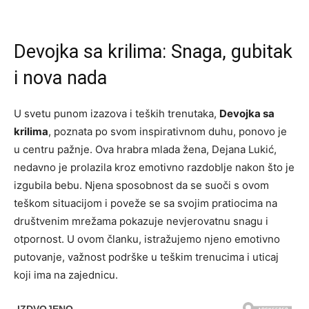
Devojka sa krilima: Snaga, gubitak
i nova nada
U svetu punom izazova i teških trenutaka,
Devojka sa
krilima
, poznata po svom inspirativnom duhu, ponovo je
u centru pažnje. Ova hrabra mlada žena, Dejana Lukić,
nedavno je prolazila kroz emotivno razdoblje nakon što je
izgubila bebu. Njena sposobnost da se suoči s ovom
teškom situacijom i poveže se sa svojim pratiocima na
društvenim mrežama pokazuje nevjerovatnu snagu i
otpornost. U ovom članku, istražujemo njeno emotivno
putovanje, važnost podrške u teškim trenucima i uticaj
koji ima na zajednicu.