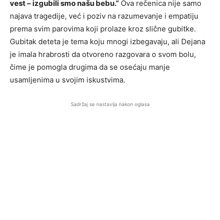
vest – izgubili smo našu bebu.”
Ova rečenica nije samo
najava tragedije, već i poziv na razumevanje i empatiju
prema svim parovima koji prolaze kroz slične gubitke.
Gubitak deteta je tema koju mnogi izbegavaju, ali Dejana
je imala hrabrosti da otvoreno razgovara o svom bolu,
čime je pomogla drugima da se osećaju manje
usamljenima u svojim iskustvima.
Sadržaj se nastavlja nakon oglasa