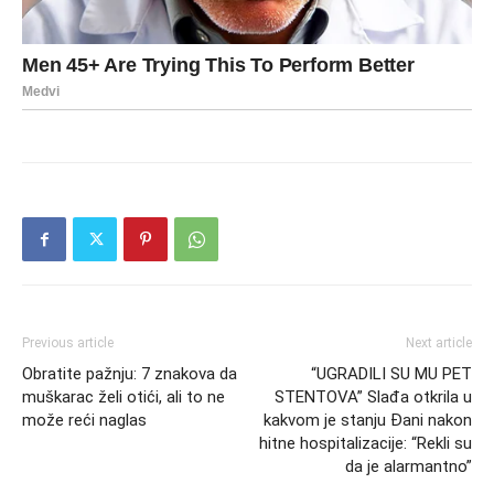
Previous article
Next article
Obratite pažnju: 7 znakova da
“UGRADILI SU MU PET
muškarac želi otići, ali to ne
STENTOVA” Slađa otkrila u
može reći naglas
kakvom je stanju Đani nakon
hitne hospitalizacije: “Rekli su
da je alarmantno”