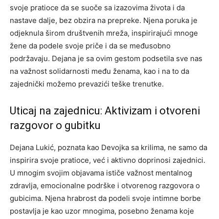
svoje pratioce da se suoče sa izazovima života i da
nastave dalje, bez obzira na prepreke. Njena poruka je
odjeknula širom društvenih mreža, inspirirajući mnoge
žene da podele svoje priče i da se međusobno
podržavaju.
Dejana je sa ovim gestom podsetila sve nas
na važnost solidarnosti među ženama, kao i na to da
zajednički možemo prevazići teške trenutke.
Uticaj na zajednicu: Aktivizam i otvoreni
razgovor o gubitku
Dejana Lukić, poznata kao Devojka sa krilima, ne samo da
inspirira svoje pratioce, već i aktivno doprinosi zajednici.
U mnogim svojim objavama ističe važnost mentalnog
zdravlja, emocionalne podrške i otvorenog razgovora o
gubicima.
Njena hrabrost da podeli svoje intimne borbe
postavlja je kao uzor mnogima, posebno ženama koje