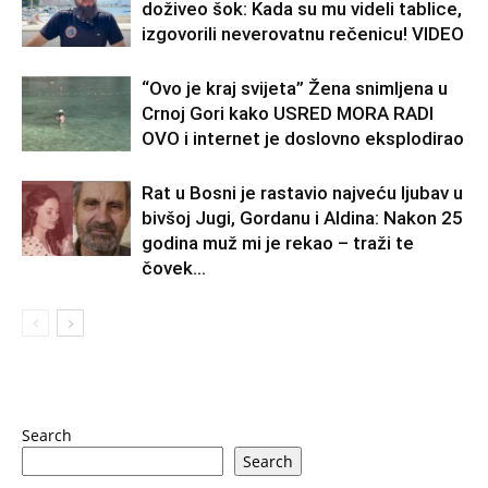
doživeo šok: Kada su mu videli tablice,
izgovorili neverovatnu rečenicu! VIDEO
“Ovo je kraj svijeta” Žena snimljena u
Crnoj Gori kako USRED MORA RADI
OVO i internet je doslovno eksplodirao
Rat u Bosni je rastavio najveću ljubav u
bivšoj Jugi, Gordanu i Aldina: Nakon 25
godina muž mi je rekao – traži te
čovek...
Search
Search