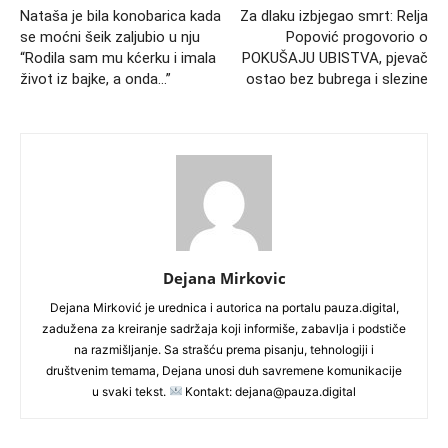
Nataša je bila konobarica kada
Za dlaku izbjegao smrt: Relja
se moćni šeik zaljubio u nju
Popović progovorio o
“Rodila sam mu kćerku i imala
POKUŠAJU UBISTVA, pjevač
život iz bajke, a onda…”
ostao bez bubrega i slezine
Dejana Mirkovic
Dejana Mirković je urednica i autorica na portalu pauza.digital,
zadužena za kreiranje sadržaja koji informiše, zabavlja i podstiče
na razmišljanje. Sa strašću prema pisanju, tehnologiji i
društvenim temama, Dejana unosi duh savremene komunikacije
u svaki tekst.
Kontakt: dejana@pauza.digital