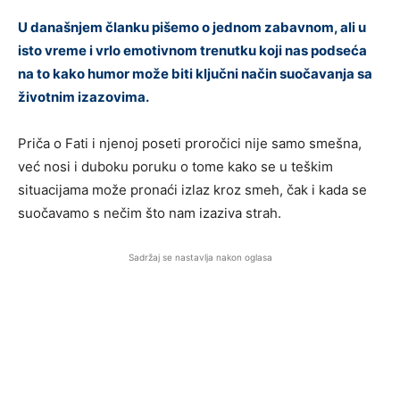
U današnjem članku pišemo o jednom zabavnom, ali u
isto vreme i vrlo emotivnom trenutku koji nas podseća
na to kako humor može biti ključni način suočavanja sa
životnim izazovima.
Priča o Fati i njenoj poseti proročici nije samo smešna,
već nosi i duboku poruku o tome kako se u teškim
situacijama može pronaći izlaz kroz smeh, čak i kada se
suočavamo s nečim što nam izaziva strah.
Sadržaj se nastavlja nakon oglasa