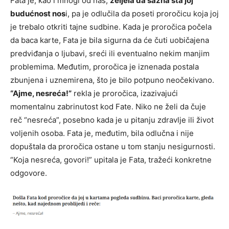
Fata je, kao i mnogi od nas,
željela da sazna šta joj
budućnost nos
i, pa je odlučila da poseti proročicu koja joj
je trebalo otkriti tajne sudbine. Kada je proročica počela
da baca karte, Fata je bila sigurna da će čuti uobičajena
predviđanja o ljubavi, sreći ili eventualno nekim manjim
problemima. Međutim, proročica je iznenada postala
zbunjena i uznemirena, što je bilo potpuno neočekivano.
“Ajme, nesreća!”
rekla je proročica, izazivajući
momentalnu zabrinutost kod Fate. Niko ne želi da čuje
reč “nesreća”, posebno kada je u pitanju zdravlje ili život
voljenih osoba. Fata je, međutim, bila odlučna i nije
dopuštala da proročica ostane u tom stanju nesigurnosti.
“Koja nesreća, govori!” upitala je Fata, tražeći konkretne
odgovore.