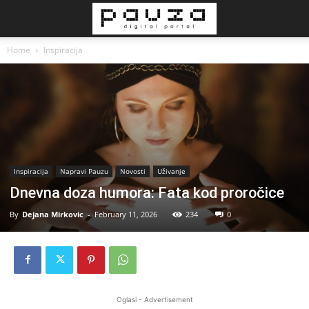
Home
Inspiracija
Inspiracija
Napravi Pauzu
Novosti
Uživanje
Dnevna doza humora: Fata kod proročice
By
Dejana Mirkovic
-
February 11, 2026
234
0
Oglasi - Advertisement