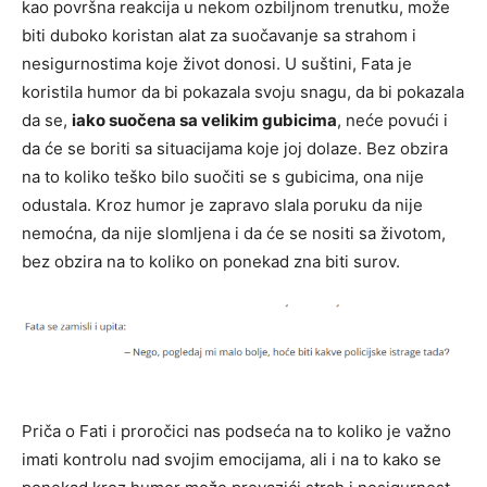
kao površna reakcija u nekom ozbiljnom trenutku, može
biti duboko koristan alat za suočavanje sa strahom i
nesigurnostima koje život donosi. U suštini, Fata je
koristila humor da bi pokazala svoju snagu, da bi pokazala
da se,
iako suočena sa velikim gubicima
, neće povući i
da će se boriti sa situacijama koje joj dolaze. Bez obzira
na to koliko teško bilo suočiti se s gubicima, ona nije
odustala. Kroz humor je zapravo slala poruku da nije
nemoćna, da nije slomljena i da će se nositi sa životom,
bez obzira na to koliko on ponekad zna biti surov.
Priča o Fati i proročici nas podseća na to koliko je važno
imati kontrolu nad svojim emocijama, ali i na to kako se