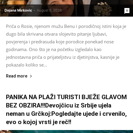
Dejana Mirkovic
-
August 6, 2026
0
Priča o Rosie, njenom mužu Benu i porodičnoj istini koja je
dugo bila skrivana otvara slojevito pitanje ljubavi,
povjerenja i predrasuda koje porodice ponekad nose
godinama. Ono što je na početku izgledalo kao
jednostavna priča o prijateljstvu iz djetinjstva, kasnije je
pokazalo koliko se...
Read more
PANIKA NA PLAŽI TURISTI BJEŽE GLAVOM
BEZ OBZIRA!!!Devojčicu iz Srbije ujela
neman u Grčkoj:Pogledajte ujede i crvenilo,
evo o kojoj vrsti je reč!!