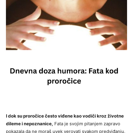
I dok su proročice često viđene kao vodiči kroz životne
dileme i nepoznanice,
Fata je svojim pitanjem zapravo
pokazala da ne moraš uvek verovati svakom predviđanju,