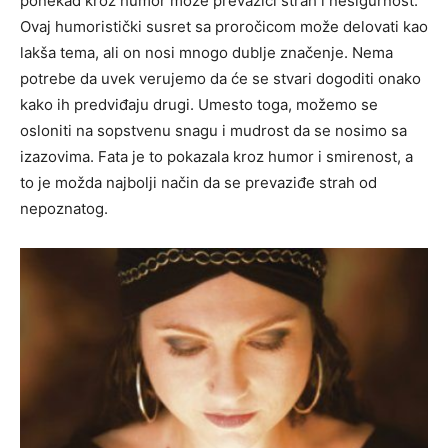
ponekad kroz humor može prevazići strah i nesigurnost.
Ovaj humoristički susret sa proročicom može delovati kao
lakša tema, ali on nosi mnogo dublje značenje. Nema
potrebe da uvek verujemo da će se stvari dogoditi onako
kako ih predviđaju drugi. Umesto toga, možemo se
osloniti na sopstvenu snagu i mudrost da se nosimo sa
izazovima. Fata je to pokazala kroz humor i smirenost, a
to je možda najbolji način da se prevaziđe strah od
nepoznatog.