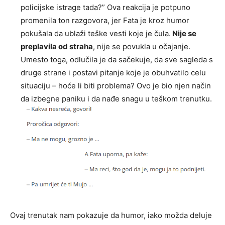
policijske istrage tada?” Ova reakcija je potpuno
promenila ton razgovora, jer Fata je kroz humor
pokušala da ublaži teške vesti koje je čula.
Nije se
preplavila od straha
, nije se povukla u očajanje.
Umesto toga, odlučila je da sačekuje, da sve sagleda s
druge strane i postavi pitanje koje je obuhvatilo celu
situaciju – hoće li biti problema? Ovo je bio njen način
da izbegne paniku i da nađe snagu u teškom trenutku.
Ovaj trenutak nam pokazuje da humor, iako možda deluje