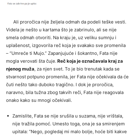
Ali proročica nije željela odmah da podeli teške vesti.
Videla je nešto u kartama što je zabrinulo, ali se nije
smela odmah otvoriti. Na kraju je, uz veliku sumnju i
uplašenost, izgovorila reč koja je svakako sve promenila
– “Umreće ti Mujo.” Zapanjujuće i šokantno, Fata nije
mogla verovati šta čuje.
Reč koja je označavala kraj za
njenog muža
, za njen svet. To je bio trenutak kada se
stvarnost potpuno promenila, jer Fata nije očekivala da će
čuti nešto tako duboko tragično. I dok je proročica,
naravno, bila tužna zbog takvih reči, Fata nije reagovala
onako kako su mnogi očekivali.
Zamislite, Fata se nije srušila u suzama, nije vrištala,
nije tražila pomoć. Umesto toga, ona je sa smirenjem
upitala: “Nego, pogledaj mi malo bolje, hoće biti kakve