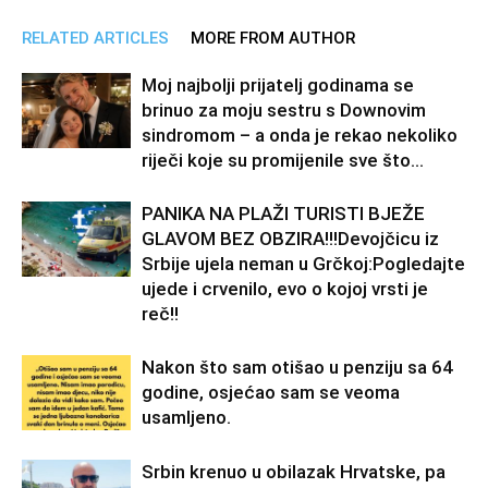
RELATED ARTICLES
MORE FROM AUTHOR
Moj najbolji prijatelj godinama se
brinuo za moju sestru s Downovim
sindromom – a onda je rekao nekoliko
riječi koje su promijenile sve što...
PANIKA NA PLAŽI TURISTI BJEŽE
GLAVOM BEZ OBZIRA!!!Devojčicu iz
Srbije ujela neman u Grčkoj:Pogledajte
ujede i crvenilo, evo o kojoj vrsti je
reč!!
Nakon što sam otišao u penziju sa 64
godine, osjećao sam se veoma
usamljeno.
Srbin krenuo u obilazak Hrvatske, pa