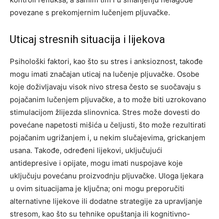
povezane s prekomjernim lučenjem pljuvačke.
Uticaj stresnih situacija i lijekova
Psihološki faktori, kao što su stres i anksioznost, takođe
mogu imati značajan uticaj na lučenje pljuvačke. Osobe
koje doživljavaju visok nivo stresa često se suočavaju s
pojačanim lučenjem pljuvačke, a to može biti uzrokovano
stimulacijom žlijezda slinovnica.
Stres može dovesti do
povećane napetosti mišića u čeljusti, što može rezultirati
pojačanim ugrižanjem i, u nekim slučajevima, grickanjem
usana. Takođe, određeni lijekovi, uključujući
antidepresive i opijate, mogu imati nuspojave koje
uključuju povećanu proizvodnju pljuvačke.
Uloga ljekara
u ovim situacijama je ključna; oni mogu preporučiti
alternativne lijekove ili dodatne strategije za upravljanje
stresom, kao što su tehnike opuštanja ili kognitivno-