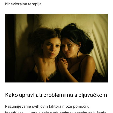
bihevioralna terapija.
Kako upravljati problemima s pljuvačkom
Razumijevanje svih ovih faktora može pomoći u
identifikaciji i upravljanju problemima vezanim za lučenje