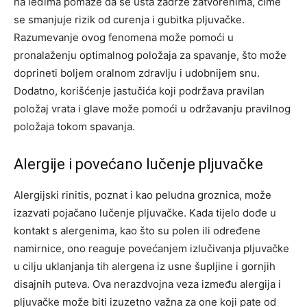
na leđima pomaže da se usta zadrže zatvorenima, čime
se smanjuje rizik od curenja i gubitka pljuvačke.
Razumevanje ovog fenomena može pomoći u
pronalaženju optimalnog položaja za spavanje, što može
doprineti boljem oralnom zdravlju i udobnijem snu.
Dodatno, korišćenje jastučića koji podržava pravilan
položaj vrata i glave može pomoći u održavanju pravilnog
položaja tokom spavanja.
Alergije i povećano lučenje pljuvačke
Alergijski rinitis, poznat i kao peludna groznica, može
izazvati pojačano lučenje pljuvačke. Kada tijelo dođe u
kontakt s alergenima, kao što su polen ili određene
namirnice, ono reaguje povećanjem izlučivanja pljuvačke
u cilju uklanjanja tih alergena iz usne šupljine i gornjih
disajnih puteva.
Ova nerazdvojna veza između alergija i
pljuvačke može biti izuzetno važna za one koji pate od