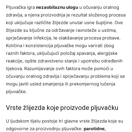
Pljuvačka igra
nezaobilaznu ulogu
u očuvanju oralnog
zdravlja, a njena proizvodnja je rezultat složenog procesa
koji uključuje različite žlijezde unutar usne šupljine. Ove
žlijezde su ključne za održavanje ravnoteže u ustima,
sprječavanje infekcija, te olakšavanje procesa probave.
Količina i konzistencija pljuvačke mogu varirati zbog
raznih faktora, uključujući položaj spavanja, alergijske
reakcije, opšte zdravstveno stanje i upotrebu određenih
lijekova. Razumijevanje ovih faktora može pomoći u
očuvanju oralnog zdravlja i sprječavanju problema koji se
mogu javiti usled smanjenja ili prekomjernog lučenja
pljuvačke.
Vrste žlijezda koje proizvode pljuvačku
U ljudskom tijelu postoje tri glavne vrste žlijezda koje su
odgovorne za proizvodnju pljuvačke:
parotidne,