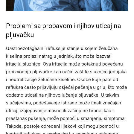
Problemi sa probavom i njihov uticaj na
pljuvačku
Gastroezofagealni refluks je stanje u kojem želučana
kiselina prolazi natrag u jednjak, što može izazvati
iritaciju sluznice. Ova iritacija može potaknuti povećanu
proizvodnju pljuvačke kao način zaštite sluznice jednjaka
i neutralizacije želučane kiseline.
Osobe koje pate od
refluksa često prijavljuju osjećaj pečenja u grlu, što može
dodatno uticati na njihovo lučenje pljuvačke. U takvim
slučajevima, podešavanje ishrane može imati značajan
uticaj; izbjegavanje masne ili začinjene hrane, kao i
prestanak pušenja, može pomoći u smanjenju simptoma.
Takođe, postoje određeni lijekovi koji mogu pomoći u
kontroli refluksa, a samim tim i u smanjenju nelagode