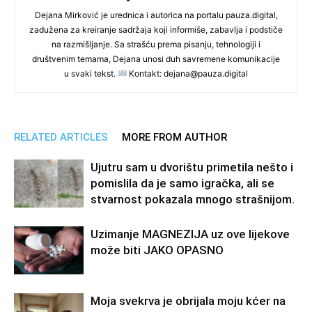
Dejana Mirković je urednica i autorica na portalu pauza.digital,
zadužena za kreiranje sadržaja koji informiše, zabavlja i podstiče
na razmišljanje. Sa strašću prema pisanju, tehnologiji i
društvenim temama, Dejana unosi duh savremene komunikacije
u svaki tekst.
Kontakt: dejana@pauza.digital
RELATED ARTICLES
MORE FROM AUTHOR
Ujutru sam u dvorištu primetila nešto i
pomislila da je samo igračka, ali se
stvarnost pokazala mnogo strašnijom.
Uzimanje MAGNEZIJA uz ove lijekove
može biti JAKO OPASNO
Moja svekrva je obrijala moju kćer na