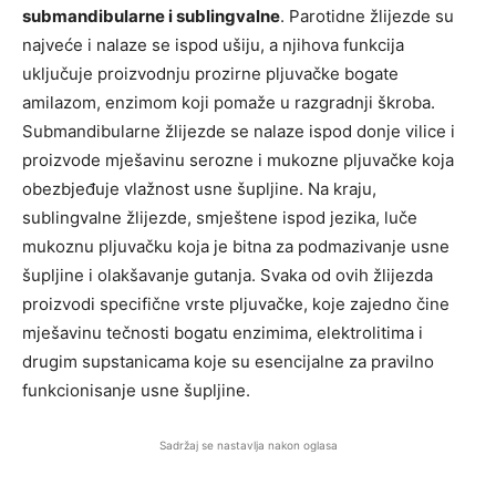
submandibularne i sublingvalne
. Parotidne žlijezde su
najveće i nalaze se ispod ušiju, a njihova funkcija
uključuje proizvodnju prozirne pljuvačke bogate
amilazom, enzimom koji pomaže u razgradnji škroba.
Submandibularne žlijezde se nalaze ispod donje vilice i
proizvode mješavinu serozne i mukozne pljuvačke koja
obezbjeđuje vlažnost usne šupljine. Na kraju,
sublingvalne žlijezde, smještene ispod jezika, luče
mukoznu pljuvačku koja je bitna za podmazivanje usne
šupljine i olakšavanje gutanja. Svaka od ovih žlijezda
proizvodi specifične vrste pljuvačke, koje zajedno čine
mješavinu tečnosti bogatu enzimima, elektrolitima i
drugim supstanicama koje su esencijalne za pravilno
funkcionisanje usne šupljine.
Sadržaj se nastavlja nakon oglasa