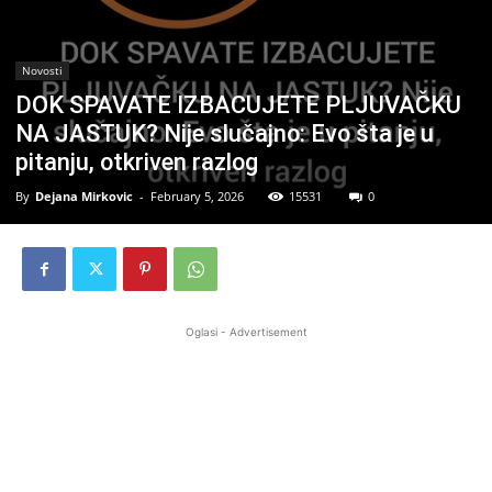
Novosti
DOK SPAVATE IZBACUJETE PLJUVAČKU
NA JASTUK? Nije slučajno: Evo šta je u
pitanju, otkriven razlog
By
Dejana Mirkovic
-
February 5, 2026
15531
0
Oglasi - Advertisement