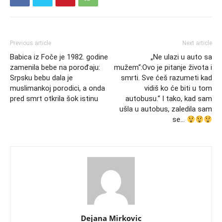
Previous article
Next article
Babica iz Foče je 1982. godine
„Ne ulazi u auto sa
zamenila bebe na porođaju:
mužem“:Ovo je pitanje života i
Srpsku bebu dala je
smrti. Sve ćeš razumeti kad
muslimankoj porodici, a onda
vidiš ko će biti u tom
pred smrt otkrila šok istinu
autobusu.“ I tako, kad sam
ušla u autobus, zaledila sam
se…
Dejana Mirkovic