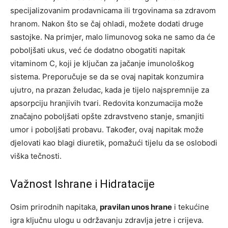
specijalizovanim prodavnicama ili trgovinama sa zdravom
hranom. Nakon što se čaj ohladi, možete dodati druge
sastojke. Na primjer, malo limunovog soka ne samo da će
poboljšati ukus, već će dodatno obogatiti napitak
vitaminom C, koji je ključan za jačanje imunološkog
sistema. Preporučuje se da se ovaj napitak konzumira
ujutro, na prazan želudac, kada je tijelo najspremnije za
apsorpciju hranjivih tvari. Redovita konzumacija može
značajno poboljšati opšte zdravstveno stanje, smanjiti
umor i poboljšati probavu. Također, ovaj napitak može
djelovati kao blagi diuretik, pomažući tijelu da se oslobodi
viška tečnosti.
Važnost Ishrane i Hidratacije
Osim prirodnih napitaka,
pravilan unos hrane
i tekućine
igra ključnu ulogu u održavanju zdravlja jetre i crijeva.