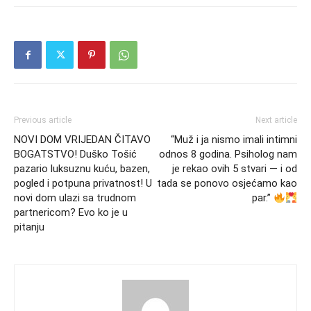
Previous article
Next article
NOVI DOM VRIJEDAN ČITAVO
“Muž i ja nismo imali intimni
BOGATSTVO! Duško Tošić
odnos 8 godina. Psiholog nam
pazario luksuznu kuću, bazen,
je rekao ovih 5 stvari — i od
pogled i potpuna privatnost! U
tada se ponovo osjećamo kao
novi dom ulazi sa trudnom
par.”
partnericom? Evo ko je u
pitanju