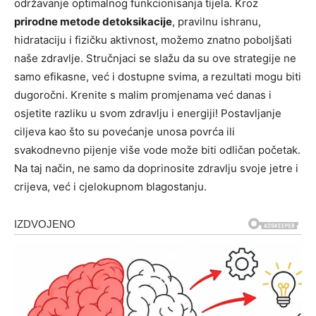
održavanje optimalnog funkcionisanja tijela. Kroz
prirodne metode detoksikacije
, pravilnu ishranu,
hidrataciju i fizičku aktivnost, možemo znatno poboljšati
naše zdravlje. Stručnjaci se slažu da su ove strategije ne
samo efikasne, već i dostupne svima, a rezultati mogu biti
dugoročni. Krenite s malim promjenama već danas i
osjetite razliku u svom zdravlju i energiji! Postavljanje
ciljeva kao što su povećanje unosa povrća ili
svakodnevno pijenje više vode može biti odličan početak.
Na taj način, ne samo da doprinosite zdravlju svoje jetre i
crijeva, već i cjelokupnom blagostanju.