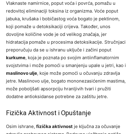
Vlaknaste namirnice, poput voća i povrća, pomažu u
redovitoj eliminaciji toksina iz organizma. Voće poput
jabuka, krušaka i bobičastog voća bogato je pektinom,
koji pomaže u detoksikaciji crijeva. Također, unos
dovoljne količine vode je od velikog značaja, jer
hidratacija pomaže u procesima detoksikacije. Stručnjaci
preporučuju da se u ishranu uključe i začini poput
kurkume
, koja je poznata po svojim antiinflamatornim
svojstvima i može pomoći u smanjenju upale u jetri, kao i
maslinovo ulje
, koje može pomoći u očuvanju zdravlja
jetre. Maslinovo ulje, bogato mononezasićenim mastima,
može poboljšati apsorpciju hranljivih tvari i pružiti
dodatne antioksidanse potrebne za zaštitu jetre.
Fizička Aktivnost i Opuštanje
Osim ishrane,
fizička aktivnost
je ključna za očuvanje