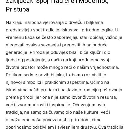
Zaključak: Spoj Tradicije i Modernog
Pristupa
Na kraju, narodna vjerovanja o drveću i biljkama
predstavljaju spoj tradicije, iskustva i prirodne logike. U
vremenu kada se često zaboravljaju stari običaji, važno je
njegovati ovakva saznanja i prenositi ih na buduće
generacije.
Priroda je oduvijek bila i biće ključni dio
ljudskog postojanja, a način na koji uređujemo svoj
životni prostor može mnogo reći o našim vrijednostima.
Prilikom sadnje novih biljaka, trebamo razmisliti o
njihovoj simbolici i praktičnim aspektima.
Učimo na
iskustvima naših predaka i nastavimo tradiciju poštovanja
prema prirodi, jer ona nije samo izvor životnih resursa,
već i izvor mudrosti i inspiracije. Očuvanjem ovih
tradicija, ne samo da čuvamo dio naše kulture, već i
osnažujemo našu povezanost s prirodom, čime
doprinosimo održivijem i svjesnijem društvu.
Ova tradicija