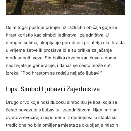
Osim toga, postoje primjeri iz različitih običaja gdje se
hrast koristio kao simbol jedinstva i zajedništva. U
mnogim selima, okupljanje porodice i prijatelja oko hrasta
u vrijeme žetve ili proslave bile su prilike za jačanje
međusobnih veza. Simbolika drveća kao čuvara doma
nadživjela je generacije, i danas se često može čuti
izreka: “Pod hrastom se rađaju najjače ljubavi.”
Lipa: Simbol Ljubavi i Zajedništva
Drugo drvo koje nosi duboku simboliku je lipa, koja se
često povezuje s ljubavlju i zajedništvom. Njeni mirisni
cvjetovi evociraju uspomene iz djetinjstva, a stabla su
tradicionalno bila omiljena mjesta za okupljanje mladih