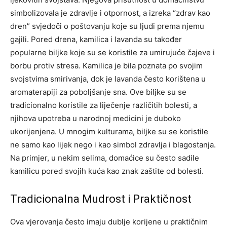
simbolizovala je zdravlje i otpornost, a izreka “zdrav kao
dren” svjedoči o poštovanju koje su ljudi prema njemu
gajili.
Pored drena, kamilica i lavanda su također
popularne biljke koje su se koristile za umirujuće čajeve i
borbu protiv stresa.
Kamilica je bila poznata po svojim
svojstvima smirivanja, dok je lavanda često korištena u
aromaterapiji za poboljšanje sna. Ove biljke su se
tradicionalno koristile za liječenje različitih bolesti, a
njihova upotreba u narodnoj medicini je duboko
ukorijenjena.
U mnogim kulturama, biljke su se koristile
ne samo kao lijek nego i kao simbol zdravlja i blagostanja.
Na primjer, u nekim selima, domaćice su često sadile
kamilicu pored svojih kuća kao znak zaštite od bolesti.
Tradicionalna Mudrost i Praktičnost
Ova vjerovanja često imaju dublje korijene u praktičnim