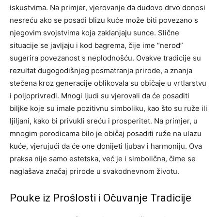
iskustvima. Na primjer, vjerovanje da dudovo drvo donosi
nesreću ako se posadi blizu kuće može biti povezano s
njegovim svojstvima koja zaklanjaju sunce. Slične
situacije se javljaju i kod bagrema, čije ime “nerod”
sugerira povezanost s neplodnošću.
Ovakve tradicije su
rezultat dugogodišnjeg posmatranja prirode, a znanja
stečena kroz generacije oblikovala su običaje u vrtlarstvu
i poljoprivredi.
Mnogi ljudi su vjerovali da će posaditi
biljke koje su imale pozitivnu simboliku, kao što su ruže ili
ljiljani, kako bi privukli sreću i prosperitet. Na primjer, u
mnogim porodicama bilo je običaj posaditi ruže na ulazu
kuće, vjerujući da će one donijeti ljubav i harmoniju.
Ova
praksa nije samo estetska, već je i simbolična, čime se
naglašava značaj prirode u svakodnevnom životu.
Pouke iz Prošlosti i Očuvanje Tradicije