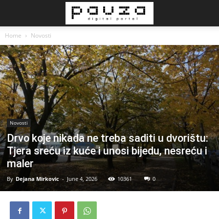
Home
Novosti
Novosti
Drvo koje nikada ne treba saditi u dvorištu:
Tjera sreću iz kuće i unosi bijedu, nesreću i
maler
By
Dejana Mirkovic
-
June 4, 2026
10361
0