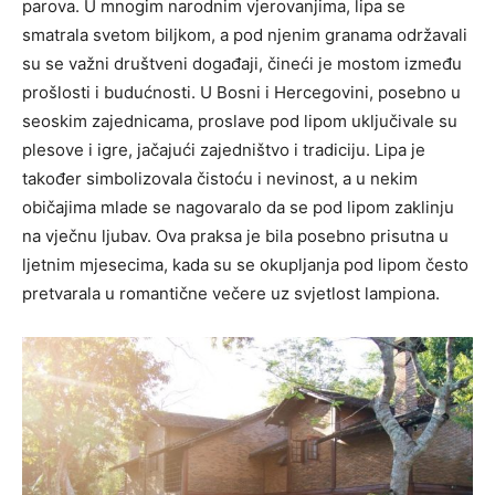
parova. U mnogim narodnim vjerovanjima, lipa se
smatrala svetom biljkom, a pod njenim granama održavali
su se važni društveni događaji, čineći je mostom između
prošlosti i budućnosti. U Bosni i Hercegovini, posebno u
seoskim zajednicama, proslave pod lipom uključivale su
plesove i igre, jačajući zajedništvo i tradiciju. Lipa je
također simbolizovala čistoću i nevinost, a u nekim
običajima mlade se nagovaralo da se pod lipom zaklinju
na vječnu ljubav. Ova praksa je bila posebno prisutna u
ljetnim mjesecima, kada su se okupljanja pod lipom često
pretvarala u romantične večere uz svjetlost lampiona.