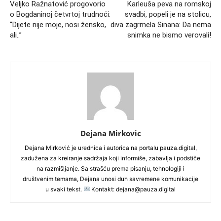
Veljko Ražnatović progovorio
Karleuša peva na romskoj
o Bogdaninoj četvrtoj trudnoći:
svadbi, popeli je na stolicu,
“Dijete nije moje, nosi žensko,
diva zagrmela Sinana: Da nema
ali..”
snimka ne bismo verovali!
Dejana Mirkovic
Dejana Mirković je urednica i autorica na portalu pauza.digital,
zadužena za kreiranje sadržaja koji informiše, zabavlja i podstiče
na razmišljanje. Sa strašću prema pisanju, tehnologiji i
društvenim temama, Dejana unosi duh savremene komunikacije
u svaki tekst.
Kontakt: dejana@pauza.digital