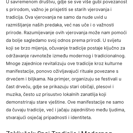
U savremenom društvu, gdje se sve više gubi povezanost
s prirodom, važno je prisjetiti se starih vjerovanja i
tradicija. Ova vjerovanja ne samo da nude uvid u
razmišljanje naših predaka, već nas uče i o važnosti
prirode. Razumijevanje ovih vjerovanja može nam pomoći
da bolje sagledamo svoj odnos prema prirodi.
U svijetu
koji se brzo mijenja, očuvanje tradicije postaje ključno za
održavanje ravnoteže između modernog i tradicionalnog.
Mnoge zajednice revitalizuju ove tradicije kroz kulturne
manifestacije, ponovo oživljavajući rituale povezane s
drvećem i biljkama. Na primjer, organizuju se festivali u
čast drveću, gdje se prikazuju stari običaji, plesovi i
muzika, često uz prisustvo lokalnih zanatlija koji
demonstriraju stare vještine.
Ove manifestacije ne samo
da čuvaju tradicije, već i jačaju zajedništvo među ljudima,
stvarajući osjećaj pripadnosti i identiteta.