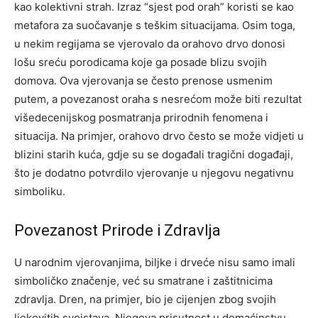
kao kolektivni strah. Izraz “sjest pod orah” koristi se kao
metafora za suočavanje s teškim situacijama.
Osim toga,
u nekim regijama se vjerovalo da orahovo drvo donosi
lošu sreću porodicama koje ga posade blizu svojih
domova. Ova vjerovanja se često prenose usmenim
putem, a povezanost oraha s nesrećom može biti rezultat
višedecenijskog posmatranja prirodnih fenomena i
situacija.
Na primjer, orahovo drvo često se može vidjeti u
blizini starih kuća, gdje su se događali tragični događaji,
što je dodatno potvrdilo vjerovanje u njegovu negativnu
simboliku.
Povezanost Prirode i Zdravlja
U narodnim vjerovanjima, biljke i drveće nisu samo imali
simboličko značenje, već su smatrane i zaštitnicima
zdravlja. Dren, na primjer, bio je cijenjen zbog svojih
ljekovitih svojstava. Njegova prisutnost u domaćinstvu