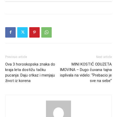
Previous article
Next article
Ova 3 horoskopska znaka do
MINI KOSTIĆ ODUZETA
kraja leta dostižu tačku
IMOVINA – Dugo čuvana tajna
pucanja: Daju otkaz i menjaju
isplivala na videlo: “Prebacio je
život iz korena
sve na sebe”