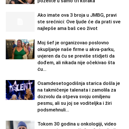
poželite u samo tri koraka
Ako imate ova 3 broja u JMBG, pravi
ste srećnici: Ove ljude će da prati sve
najlepše ama baš ceo život
Moj šef je organizovao poslovno
okupljanje naše firme u akva-parku,
uvjeren da ću se previše stidjeti da
dođem, ali nikada nije očekivao šta
ću...
Osamdesetogodišnja starica došla je
na takmičenje talenata i zamolila za
dozvolu da otpeva svoju omiljenu
pesmu, ali su joj se voditeljka i žiri
podsmehnuli...
Tokom 30 godina u onkologiji, video