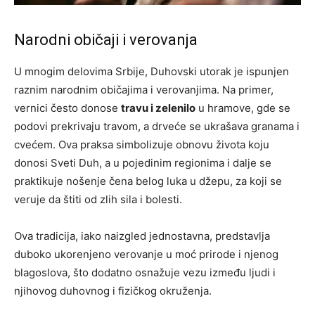
Narodni običaji i verovanja
U mnogim delovima Srbije, Duhovski utorak je ispunjen
raznim narodnim običajima i verovanjima. Na primer,
vernici često donose
travu i zelenilo
u hramove, gde se
podovi prekrivaju travom, a drveće se ukrašava granama i
cvećem. Ova praksa simbolizuje obnovu života koju
donosi Sveti Duh, a u pojedinim regionima i dalje se
praktikuje nošenje čena belog luka u džepu, za koji se
veruje da štiti od zlih sila i bolesti.
Ova tradicija, iako naizgled jednostavna, predstavlja
duboko ukorenjeno verovanje u moć prirode i njenog
blagoslova, što dodatno osnažuje vezu između ljudi i
njihovog duhovnog i fizičkog okruženja.