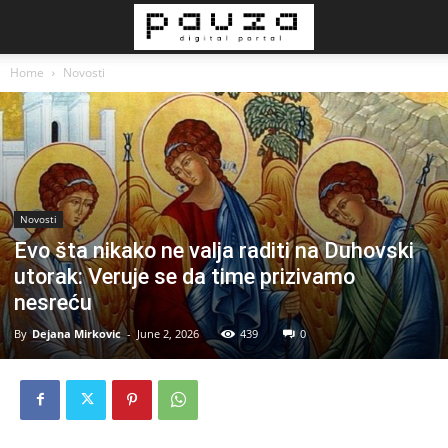
Home
Novosti
Novosti
Evo šta nikako ne valja raditi na Duhovski
utorak: Veruje se da time prizivamo
nesreću
By
Dejana Mirkovic
-
June 2, 2026
439
0