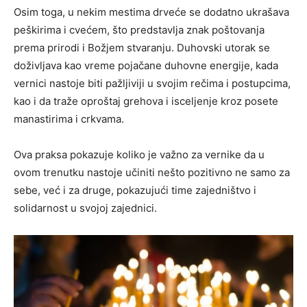
Osim toga, u nekim mestima drveće se dodatno ukrašava
peškirima i cvećem, što predstavlja znak poštovanja
prema prirodi i Božjem stvaranju. Duhovski utorak se
doživljava kao vreme pojačane duhovne energije, kada
vernici nastoje biti pažljiviji u svojim rečima i postupcima,
kao i da traže oproštaj grehova i isceljenje kroz posete
manastirima i crkvama.
Ova praksa pokazuje koliko je važno za vernike da u
ovom trenutku nastoje učiniti nešto pozitivno ne samo za
sebe, već i za druge, pokazujući time zajedništvo i
solidarnost u svojoj zajednici.