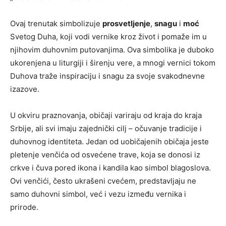
Ovaj trenutak simbolizuje
prosvetljenje
,
snagu
i
moć
Svetog Duha, koji vodi vernike kroz život i pomaže im u
njihovim duhovnim putovanjima. Ova simbolika je duboko
ukorenjena u liturgiji i širenju vere, a mnogi vernici tokom
Duhova traže inspiraciju i snagu za svoje svakodnevne
izazove.
U okviru praznovanja, običaji variraju od kraja do kraja
Srbije, ali svi imaju zajednički cilj – očuvanje tradicije i
duhovnog identiteta. Jedan od uobičajenih običaja jeste
pletenje venčića od osvećene trave, koja se donosi iz
crkve i čuva pored ikona i kandila kao simbol blagoslova.
Ovi venčići, često ukrašeni cvećem, predstavljaju ne
samo duhovni simbol, već i vezu između vernika i
prirode.