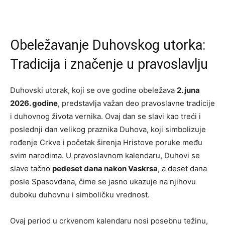
Obeležavanje Duhovskog utorka:
Tradicija i značenje u pravoslavlju
Duhovski utorak, koji se ove godine obeležava
2. juna
2026. godine
, predstavlja važan deo pravoslavne tradicije
i duhovnog života vernika. Ovaj dan se slavi kao treći i
poslednji dan velikog praznika Duhova, koji simbolizuje
rođenje Crkve i početak širenja Hristove poruke među
svim narodima. U pravoslavnom kalendaru, Duhovi se
slave tačno
pedeset dana nakon Vaskrsa
, a deset dana
posle Spasovdana, čime se jasno ukazuje na njihovu
duboku duhovnu i simboličku vrednost.
Ovaj period u crkvenom kalendaru nosi posebnu težinu,