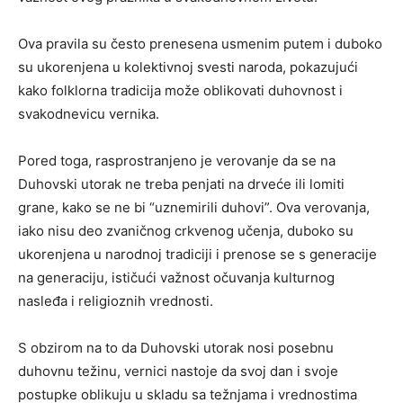
Ova pravila su često prenesena usmenim putem i duboko
su ukorenjena u kolektivnoj svesti naroda, pokazujući
kako folklorna tradicija može oblikovati duhovnost i
svakodnevicu vernika.
Pored toga, rasprostranjeno je verovanje da se na
Duhovski utorak ne treba penjati na drveće ili lomiti
grane, kako se ne bi “uznemirili duhovi”. Ova verovanja,
iako nisu deo zvaničnog crkvenog učenja, duboko su
ukorenjena u narodnoj tradiciji i prenose se s generacije
na generaciju, ističući važnost očuvanja kulturnog
nasleđa i religioznih vrednosti.
S obzirom na to da Duhovski utorak nosi posebnu
duhovnu težinu, vernici nastoje da svoj dan i svoje
postupke oblikuju u skladu sa težnjama i vrednostima