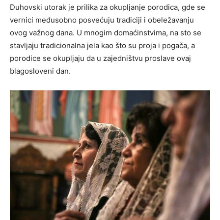
Duhovski utorak je prilika za okupljanje porodica, gde se
vernici međusobno posvećuju tradiciji i obeležavanju
ovog važnog dana. U mnogim domaćinstvima, na sto se
stavljaju tradicionalna jela kao što su proja i pogača, a
porodice se okupljaju da u zajedništvu proslave ovaj
blagosloveni dan.