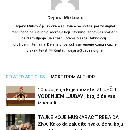
Dejana Mirkovic
Dejana Mirković je urednica i autorica na portalu pauza.digital,
zadužena za kreiranje sadržaja koji informiše, zabavlja i podstiče
na razmišljanje. Sa strašću prema pisanju, tehnologiji i
društvenim temama, Dejana unosi duh savremene komunikacije
u svaki tekst.
Kontakt: dejana@pauza.digital
RELATED ARTICLES
MORE FROM AUTHOR
10 oboljenja koje možete IZLIJEČITI
VOĐENJEM LJUBAVI, broj 6 će vas
iznenaditi!
TAJNE KOJE MUŠKARAC TREBA DA
ZNA: Kako da zaludite svaku ženu koju