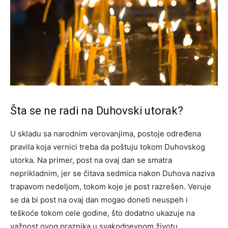
Šta se ne radi na Duhovski utorak?
U skladu sa narodnim verovanjima, postoje određena
pravila koja vernici treba da poštuju tokom Duhovskog
utorka. Na primer, post na ovaj dan se smatra
neprikladnim, jer se čitava sedmica nakon Duhova naziva
trapavom nedeljom, tokom koje je post razrešen. Veruje
se da bi post na ovaj dan mogao doneti neuspeh i
teškoće tokom cele godine, što dodatno ukazuje na
važnost ovog praznika u svakodnevnom životu.