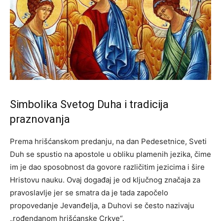
Simbolika Svetog Duha i tradicija
praznovanja
Prema hrišćanskom predanju, na dan Pedesetnice, Sveti
Duh se spustio na apostole u obliku plamenih jezika, čime
im je dao sposobnost da govore različitim jezicima i šire
Hristovu nauku. Ovaj događaj je od ključnog značaja za
pravoslavlje jer se smatra da je tada započelo
propovedanje Jevanđelja, a Duhovi se često nazivaju
„rođendanom hrišćanske Crkve“.