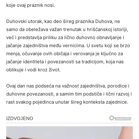
koje ovaj praznik nosi.
Duhovski utorak, kao deo šireg praznika Duhova, ne
samo da obeležava važan trenutak u hrišćanskoj istoriji,
već i predstavlja priliku za lično duhovno obnavljanje i
jačanje zajedništva među vernicima. U svetu koji se brzo
menja, očuvanje ovih običaja i verovanja je ključno za
jačanje identiteta i povezanosti sa tradicijom, koja nas
oblikuje i vodi kroz život.
Ovaj dan nas podseća na važnost zajedništva, porodice i
duhovne povezanosti, a samim tim podstiče i lični razvoj i
rast svakog pojedinca unutar šireg konteksta zajednice.