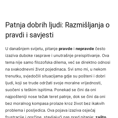
Patnja dobrih ljudi: Razmišljanja o
pravdi i savjesti
U današnjem svijetu, pitanje
pravde
i
nepravde
često
izaziva duboke rasprave i unutrašnje preispitivanje. Ova
tema nije samo filozofska dilema, već se direktno odnosi
na svakodnevni život pojedinaca. Svi smo mi, u nekom
trenutku, svjedočili situacijama gdje su pošteni i dobri
ljudi, koji se trude održati svoje moralne vrijednosti,
suočeni s teškim ispitima. Ponekad se čini da oni
najpošteniji nose težak teret patnje, dok se čini da oni
bez moralnog kompasa prolaze kroz život bez ikakvih
problema i posljedica. Ova pojava izaziva osjećaj
frustracije i gorčine, stavljajući nas pred pitanje:
zašto