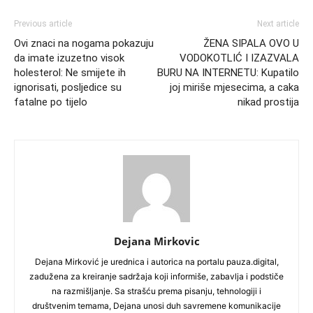
Previous article
Next article
Ovi znaci na nogama pokazuju
ŽENA SIPALA OVO U
da imate izuzetno visok
VODOKOTLIĆ I IZAZVALA
holesterol: Ne smijete ih
BURU NA INTERNETU: Kupatilo
ignorisati, posljedice su
joj miriše mjesecima, a caka
fatalne po tijelo
nikad prostija
Dejana Mirkovic
Dejana Mirković je urednica i autorica na portalu pauza.digital,
zadužena za kreiranje sadržaja koji informiše, zabavlja i podstiče
na razmišljanje. Sa strašću prema pisanju, tehnologiji i
društvenim temama, Dejana unosi duh savremene komunikacije