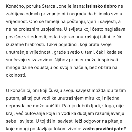
Konačno, poruka Starca Jone je jasna:
istinsko dobro
ne
zahtijeva odmah priznanje niti nagradu da bi imalo svoju
vrijednost. Ono se temelji na poštenju, vjeri i savjesti, a
ne na prolaznim uspjesima. U svijetu koji često naglašava
površne vrijednosti, ostati vjeran unutrašnjoj istini je čin
izuzetne hrabrosti. Takvi pojedinci, koji prate svoje
unutrašnje vrijednosti, grade svetlo u tami, čak i kada se
suočavaju s izazovima. Njihov primjer može inspirisati
mnoge da ne odustaju od svojih načela, bez obzira na
okolnosti.
U konačnici, oni koji čuvaju svoju savjest možda idu težim
putem, ali taj put vodi ka unutrašnjem miru koji nijedna
nepravda ne može uništiti. Patnja dobrih ljudi, stoga, nije
kraj, već putovanje koje ih vodi ka dubljem razumijevanju
sebe i svijeta. U toj tišini savjesti leži odgovor na pitanje
koje mnogi postavljaju tokom života:
zašto pravični pate?