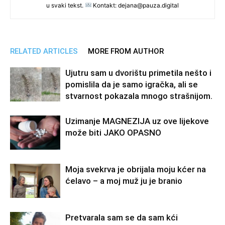
u svaki tekst.
Kontakt: dejana@pauza.digital
RELATED ARTICLES
MORE FROM AUTHOR
Ujutru sam u dvorištu primetila nešto i
pomislila da je samo igračka, ali se
stvarnost pokazala mnogo strašnijom.
Uzimanje MAGNEZIJA uz ove lijekove
može biti JAKO OPASNO
Moja svekrva je obrijala moju kćer na
ćelavo – a moj muž ju je branio
Pretvarala sam se da sam kći