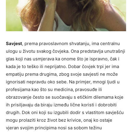
Savjest
, prema pravoslavnom shvatanju, ima centralnu
ulogu u životu svakog čovjeka. Ona predstavlja unutrašnji
glas koji nas usmjerava ka onome što je ispravno, čak i
kada je to teško ili neprijatno. Dobar čovjek trpi jer ima
empatiju prema drugima, zbog svoje savjesti ne može
ignorisati nepravdu oko sebe. Na primjer, mnogi ljudi u
profesijama kao što su medicina, pravosuđe ili
obrazovanje često se suočavaju s etičkim dilemama koje
ih prisiljavaju da biraju između lične koristi i dobrobiti
drugih. Dok oni koji su izgubili dodir s vlastitom savješću
mogu prolaziti kroz život bez krivice, onaj ko ostaje
vjeran svojim principima nosi sa sobom težinu