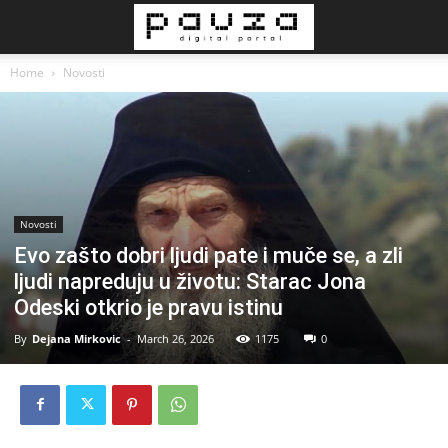
Home
Novosti
Novosti
Evo zašto dobri ljudi pate i muče se, a zli
ljudi napreduju u životu: Starac Jona
Odeski otkrio je pravu istinu
By
Dejana Mirkovic
-
March 26, 2026
1175
0