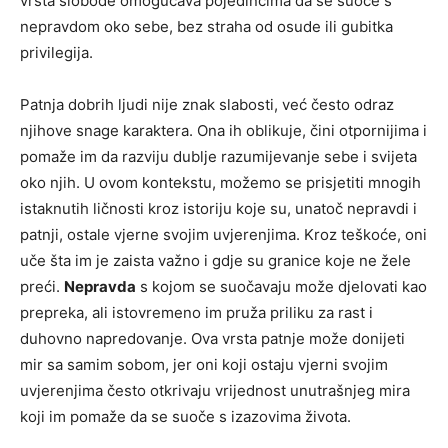
vrsta slobode omogućava pojedincima da se suoče s
nepravdom oko sebe, bez straha od osude ili gubitka
privilegija.
Patnja dobrih ljudi nije znak slabosti, već često odraz
njihove snage karaktera. Ona ih oblikuje, čini otpornijima i
pomaže im da razviju dublje razumijevanje sebe i svijeta
oko njih. U ovom kontekstu, možemo se prisjetiti mnogih
istaknutih ličnosti kroz istoriju koje su, unatoč nepravdi i
patnji, ostale vjerne svojim uvjerenjima. Kroz teškoće, oni
uče šta im je zaista važno i gdje su granice koje ne žele
preći.
Nepravda
s kojom se suočavaju može djelovati kao
prepreka, ali istovremeno im pruža priliku za rast i
duhovno napredovanje. Ova vrsta patnje može donijeti
mir sa samim sobom, jer oni koji ostaju vjerni svojim
uvjerenjima često otkrivaju vrijednost unutrašnjeg mira
koji im pomaže da se suoče s izazovima života.