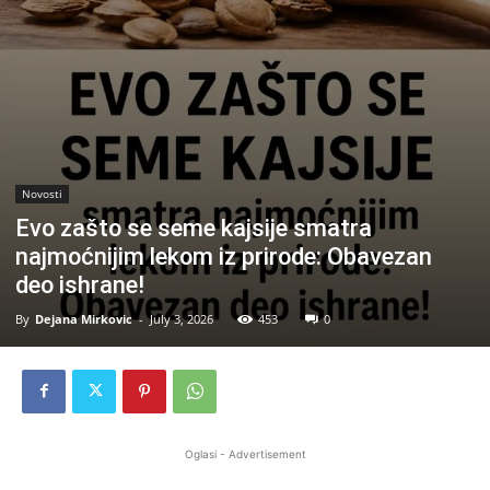
Novosti
Evo zašto se seme kajsije smatra
najmoćnijim lekom iz prirode: Obavezan
deo ishrane!
By
Dejana Mirkovic
-
July 3, 2026
453
0
Oglasi - Advertisement