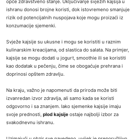
opće zdravstveno stanje. Uključivanje svježih kajsija u
ishranu donosi brojne koristi, dok istovremeno smanjuje
rizik od potencijalnih nuspojava koje mogu proizaći iz
konzumacije sjemenki.
Svježe kajsije su ukusne i mogu se koristiti u raznim
kulinarskim kreacijama, od slastica do salata. Na primjer,
kajsije se mogu dodati u jogurt, smoothie ili se koristiti
kao dodatak u pečenju, čime se obogaćuje prehrana i
doprinosi opštem zdravlju.
Na kraju, važno je napomenuti da priroda može biti
izvanredan izvor zdravlja, ali samo kada se koristi
odgovorno i sa znanjem. Iako sjemenke kajsije imaju
svoje prednosti,
plod kajsije
ostaje najbolji izbor za
svakodnevnu ishranu.
Uzimajući u obzir sve navedeno, uvijek je preporučljivo