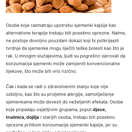
Osobe koje razmatraju upotrebu sjemenki kajsije kao
alternativne terapije trebaju biti posebno oprezne. Naime,
ne postoje dovoljno pouzdani dokazi koji bi potkrijepili
tvrdnje da sjemenke mogu liječiti teške bolesti kao što je
rak. U mnogim slučajevima, ljudi su pogrešno vjerovali da
konzumacija sjemenki može zamijeniti konvencionalne
lijekove, što može biti vrlo rizično.
Čak i kada se radi o zdravstvenim stanju koje nije
ozbiljno, kao što su proljetne alergije, samoliječenje
sjemenkama može dovesti do neželjenih efekata. Osobe
koje pripadaju osjetljivim grupama, poput
djece,
trudnica, dojilja
i starijih osoba, trebaju biti posebno
oprezne prilikom konzumacije sjemenki kajsije, jer su