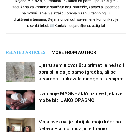
Dejana Mirković je urednica i autorica na portalu pauza.digital,
zadužena za kreiranje sadržaja koji informiše, zabavlja i podstiče
na razmišljanje. Sa strašću prema pisanju, tehnologiji i
društvenim temama, Dejana unosi duh savremene komunikacije
u svaki tekst.
Kontakt: dejana@pauza.digital
RELATED ARTICLES
MORE FROM AUTHOR
Ujutru sam u dvorištu primetila nešto i
pomislila da je samo igračka, ali se
stvarnost pokazala mnogo strašnijom.
Uzimanje MAGNEZIJA uz ove lijekove
može biti JAKO OPASNO
Moja svekrva je obrijala moju kćer na
ćelavo – a moj muž ju je branio