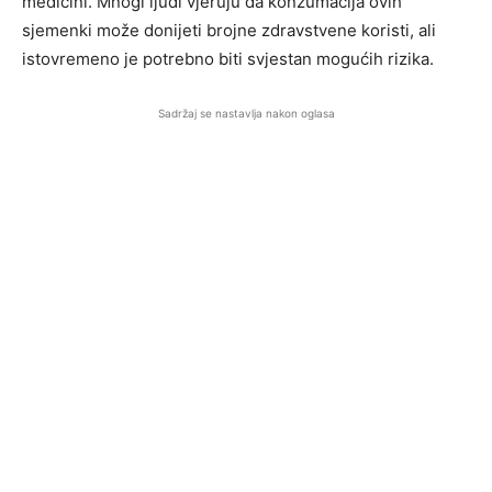
medicini. Mnogi ljudi vjeruju da konzumacija ovih
sjemenki može donijeti brojne zdravstvene koristi, ali
istovremeno je potrebno biti svjestan mogućih rizika.
Sadržaj se nastavlja nakon oglasa