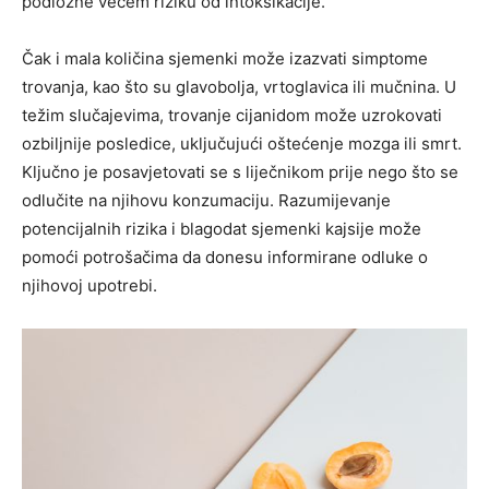
podložne većem riziku od intoksikacije.
Čak i mala količina sjemenki može izazvati simptome
trovanja, kao što su glavobolja, vrtoglavica ili mučnina. U
težim slučajevima, trovanje cijanidom može uzrokovati
ozbiljnije posledice, uključujući oštećenje mozga ili smrt.
Ključno je posavjetovati se s liječnikom prije nego što se
odlučite na njihovu konzumaciju. Razumijevanje
potencijalnih rizika i blagodat sjemenki kajsije može
pomoći potrošačima da donesu informirane odluke o
njihovoj upotrebi.