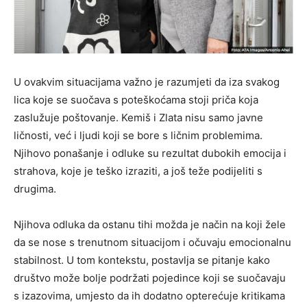
U ovakvim situacijama važno je razumjeti da iza svakog
lica koje se suočava s poteškoćama stoji priča koja
zaslužuje poštovanje. Kemiš i Zlata nisu samo javne
ličnosti, već i ljudi koji se bore s ličnim problemima.
Njihovo ponašanje i odluke su rezultat dubokih emocija i
strahova, koje je teško izraziti, a još teže podijeliti s
drugima.
Njihova odluka da ostanu tihi možda je način na koji žele
da se nose s trenutnom situacijom i očuvaju emocionalnu
stabilnost. U tom kontekstu, postavlja se pitanje kako
društvo može bolje podržati pojedince koji se suočavaju
s izazovima, umjesto da ih dodatno opterećuje kritikama