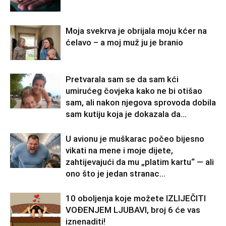
Moja svekrva je obrijala moju kćer na
ćelavo – a moj muž ju je branio
Pretvarala sam se da sam kći
umirućeg čovjeka kako ne bi otišao
sam, ali nakon njegova sprovoda dobila
sam kutiju koja je dokazala da...
U avionu je muškarac počeo bijesno
vikati na mene i moje dijete,
zahtijevajući da mu „platim kartu“ — ali
ono što je jedan stranac...
10 oboljenja koje možete IZLIJEČITI
VOĐENJEM LJUBAVI, broj 6 će vas
iznenaditi!