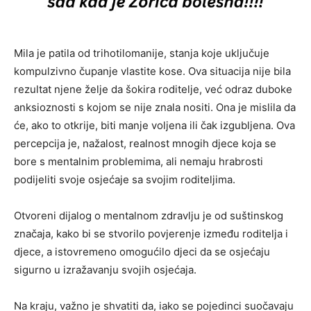
Mila je patila od trihotilomanije, stanja koje uključuje
kompulzivno čupanje vlastite kose. Ova situacija nije bila
rezultat njene želje da šokira roditelje, već odraz duboke
anksioznosti s kojom se nije znala nositi. Ona je mislila da
će, ako to otkrije, biti manje voljena ili čak izgubljena. Ova
percepcija je, nažalost, realnost mnogih djece koja se
bore s mentalnim problemima, ali nemaju hrabrosti
podijeliti svoje osjećaje sa svojim roditeljima.
Otvoreni dijalog o mentalnom zdravlju je od suštinskog
značaja, kako bi se stvorilo povjerenje između roditelja i
djece, a istovremeno omogućilo djeci da se osjećaju
sigurno u izražavanju svojih osjećaja.
Na kraju, važno je shvatiti da, iako se pojedinci suočavaju