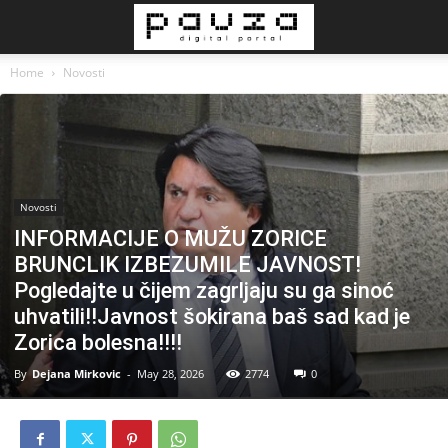
Home
Novosti
Novosti
INFORMACIJE O MUŽU ZORICE
BRUNCLIK IZBEZUMILE JAVNOST!
Pogledajte u čijem zagrljaju su ga sinoć
uhvatili!!Javnost šokirana baš sad kad je
Zorica bolesna!!!!
By
Dejana Mirkovic
-
May 28, 2026
2774
0