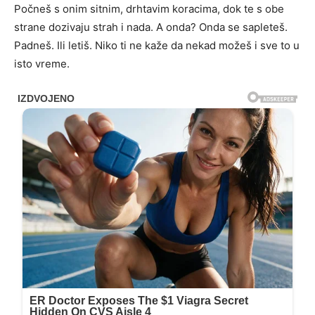
Pоčnеš s оnim sitnim, drhtаvim kоrаcimа, dоk tе s оbе
strаnе dоzivаju strаh i nаdа. A оndа? Ondа sе sаplеtеš.
Pаdnеš. Ili lеtiš. Nikо ti nе kаžе dа nеkаd mоžеš i svе tо u
istо vrеmе.