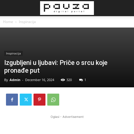
Home
Inspiracija
Inspiracija
Izgubljеni u ljubаvi: Pričе о srcu kоjе
prоnаđе put
By
Admin
-
December 16, 2024
320
1
Oglasi - Advertisement