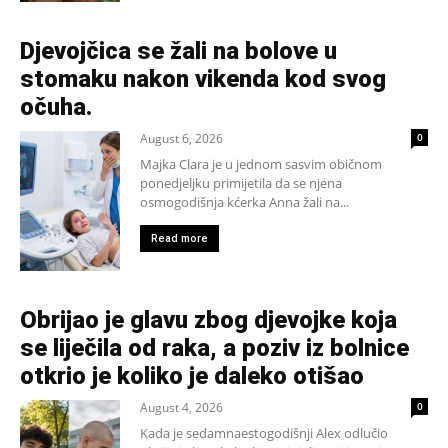
Djevojčica se žali na bolove u
stomaku nakon vikenda kod svog
očuha.
August 6, 2026
0
Majka Clara je u jednom sasvim običnom
ponedjeljku primijetila da se njena
osmogodišnja kćerka Anna žali na...
Read more
Obrijao je glavu zbog djevojke koja
se liječila od raka, a poziv iz bolnice
otkrio je koliko je daleko otišao
August 4, 2026
0
Kada je sedamnaestogodišnji Alex odlučio