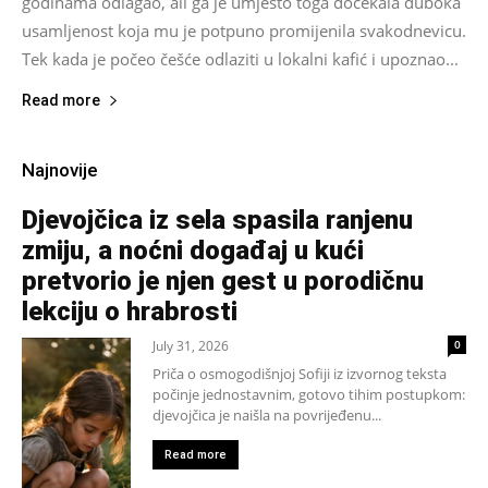
godinama odlagao, ali ga je umjesto toga dočekala duboka
usamljenost koja mu je potpuno promijenila svakodnevicu.
Tek kada je počeo češće odlaziti u lokalni kafić i upoznao...
Read more
Najnovije
Djevojčica iz sela spasila ranjenu
zmiju, a noćni događaj u kući
pretvorio je njen gest u porodičnu
lekciju o hrabrosti
July 31, 2026
0
Priča o osmogodišnjoj Sofiji iz izvornog teksta
počinje jednostavnim, gotovo tihim postupkom:
djevojčica je naišla na povrijeđenu...
Read more