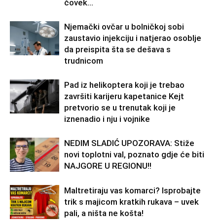
čovek...
Njemački ovčar u bolničkoj sobi
zaustavio injekciju i natjerao osoblje
da preispita šta se dešava s
trudnicom
Pad iz helikoptera koji je trebao
završiti karijeru kapetanice Kejt
pretvorio se u trenutak koji je
iznenadio i nju i vojnike
NEDIM SLADIĆ UPOZORAVA: Stiže
novi toplotni val, poznato gdje će biti
NAJGORE U REGIONU!!
Maltretiraju vas komarci? Isprobajte
trik s majicom kratkih rukava – uvek
pali, a ništa ne košta!