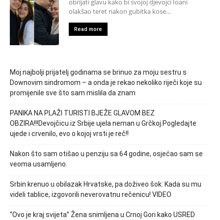
obrijati glavu kako bi svojoj djevojci Ioani
olakšao teret nakon gubitka kose...
Read more
Moj najbolji prijatelj godinama se brinuo za moju sestru s
Downovim sindromom – a onda je rekao nekoliko riječi koje su
promijenile sve što sam mislila da znam
PANIKA NA PLAŽI TURISTI BJEŽE GLAVOM BEZ
OBZIRA!!!Devojčicu iz Srbije ujela neman u Grčkoj:Pogledajte
ujede i crvenilo, evo o kojoj vrsti je reč!!
Nakon što sam otišao u penziju sa 64 godine, osjećao sam se
veoma usamljeno.
Srbin krenuo u obilazak Hrvatske, pa doživeo šok: Kada su mu
videli tablice, izgovorili neverovatnu rečenicu! VIDEO
“Ovo je kraj svijeta” Žena snimljena u Crnoj Gori kako USRED