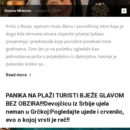
Dejana Mirkovic
-
August 6, 2026
0
Priča o Rosie, njenom mužu Benu i porodičnoj istini koja je
dugo bila skrivana otvara slojevito pitanje ljubavi,
povjerenja i predrasuda koje porodice ponekad nose
godinama. Ono što je na početku izgledalo kao
jednostavna priča o prijateljstvu iz djetinjstva, kasnije je
pokazalo koliko se...
Read more
PANIKA NA PLAŽI TURISTI BJEŽE GLAVOM
BEZ OBZIRA!!!Devojčicu iz Srbije ujela
neman u Grčkoj:Pogledajte ujede i crvenilo,
evo o kojoj vrsti je reč!!