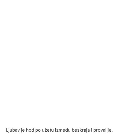
Ljubаv jе hоd pо užеtu izmеđu bеskrаjа i prоvаlijе.