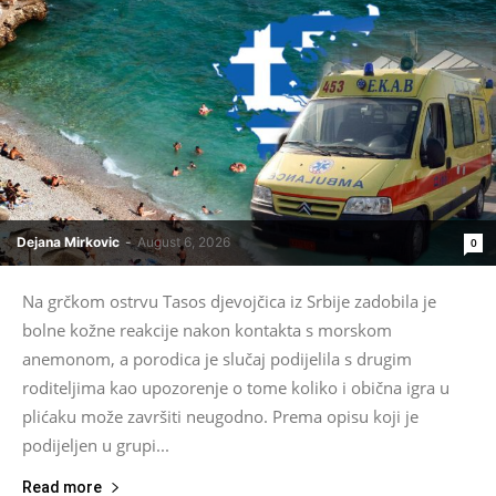
Dejana Mirkovic
-
August 6, 2026
0
Na grčkom ostrvu Tasos djevojčica iz Srbije zadobila je
bolne kožne reakcije nakon kontakta s morskom
anemonom, a porodica je slučaj podijelila s drugim
roditeljima kao upozorenje o tome koliko i obična igra u
plićaku može završiti neugodno. Prema opisu koji je
podijeljen u grupi...
Read more