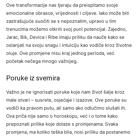
Ove transformacije nas tjeraju da preispitamo svoje
emocionalne obrasce, vrijednosti i ciljeve. Iako može biti
zastrašujuće suočiti se s nepoznatim, upravo u tim
trenucima možemo otkriti svoj puni potencijal. Zajedno,
Jarac, Bik, Devica i Ribe imaju priliku da nauče kako se
oslanjati na svoju snagu i intuiciju kao vodiče kroz životne
oluje. Ove promjene nisu kraj jednog perioda, već
početak nečega mnogo važnijeg.
Poruke iz svemira
Važno je ne ignorisati poruke koje nam život šalje kroz
male stvari – susrete, osjećaje i izazove. Ove poruke su
vodiči ka pravom putu, ali samo ako odlučimo slušati ih.
Ova priča nije samo o horoskopu, već i o tome kako
prepoznati prilike koje dolaze s promjenama. Svaka
promjena, ma koliko teška bila, nosi priliku da postanemo