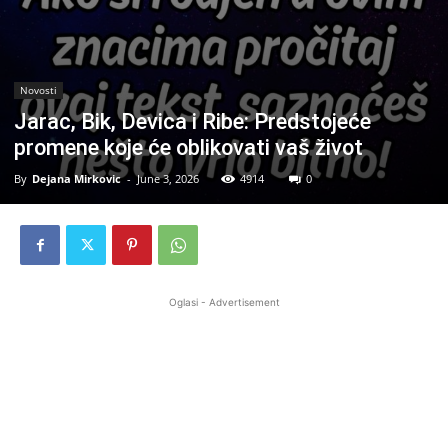
Novosti
Jarac, Bik, Devica i Ribe: Predstojeće
promene koje će oblikovati vaš život
By
Dejana Mirkovic
-
June 3, 2026
4914
0
Oglasi - Advertisement