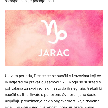
samopouzdanje počinje rasti.
U ovom periodu, Device će se suočiti s izazovima koji će
ih natjerati da prevaziđu samokritiku. Mogu se susresti s
pohvalama za svoj rad, a umjesto da ih negiraju, trebali bi
naučiti da ih prihvate s ponosom. Ove promjene često
uključuju preuzimanje novih odgovornosti koje dodatno
jačaju njihovu samouvjerenost i otvaraju vrata novim