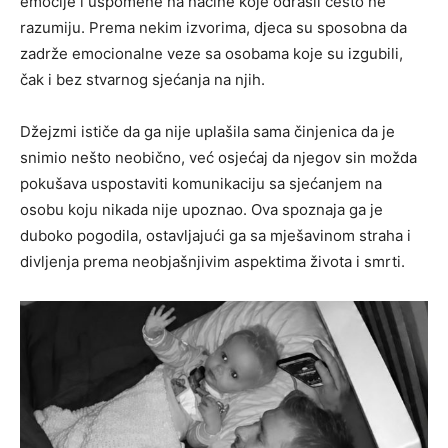
emocije i uspomene na načine koje odrasli često ne
razumiju. Prema nekim izvorima, djeca su sposobna da
zadrže emocionalne veze sa osobama koje su izgubili,
čak i bez stvarnog sjećanja na njih.
Džejzmi ističe da ga nije uplašila sama činjenica da je
snimio nešto neobično, već osjećaj da njegov sin možda
pokušava uspostaviti komunikaciju sa sjećanjem na
osobu koju nikada nije upoznao. Ova spoznaja ga je
duboko pogodila, ostavljajući ga sa mješavinom straha i
divljenja prema neobjašnjivim aspektima života i smrti.