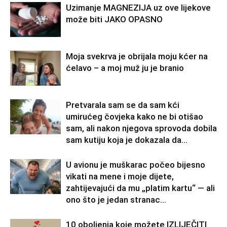
Uzimanje MAGNEZIJA uz ove lijekove
može biti JAKO OPASNO
Moja svekrva je obrijala moju kćer na
ćelavo – a moj muž ju je branio
Pretvarala sam se da sam kći
umirućeg čovjeka kako ne bi otišao
sam, ali nakon njegova sprovoda dobila
sam kutiju koja je dokazala da...
U avionu je muškarac počeo bijesno
vikati na mene i moje dijete,
zahtijevajući da mu „platim kartu“ — ali
ono što je jedan stranac...
10 oboljenja koje možete IZLIJEČITI