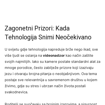
Zagonetni Prizori: Kada
Tehnologija Snimi Neočekivano
U svijetu gdje tehnologija napreduje brže nego ikad, sve
više ljudi se oslanja na
videonadzor
kao način zaštite
svojih najmilijih. Iako su kamere postale standardni alat za
mnoge porodice, često zabilježe prizore koji izazivaju
jezu i otvaraju brojna pitanja o neobjašnjivom. Ova tema
postaje sve relevantnija u savremenom društvu u kojem
živimo, gdje su stres i ubrzan način života postali
svakodnevica.
Roditelji se suočavaju sa brojnim izazovima, a sigurnost