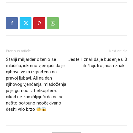
Previous article
Next article
Stariji milijarder oženio se
Jeste li znali da je buđenje u 3
mladića, iskreno vjerujući da je
ili 4 ujutro jasan znak…
njihova veza izgrađena na
pravoj ljubavi. Ali na dan
njihovog vjenčanja, mladoženja
ju je gurnuo iz helikoptera,
nikad ne zamišljajući da će se
nešto potpuno neočekivano
desiti vrlo brzo