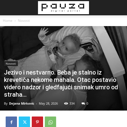
Home
Novosti
Novosti
Jezivo i nestvarno. Beba je stalno iz
krevetiča nekome mahala. Otac postavio
videro nadzor i gledfajući snimak umro od
straha…
By
Dejana Mirkovic
-
May 28, 2026
334
0