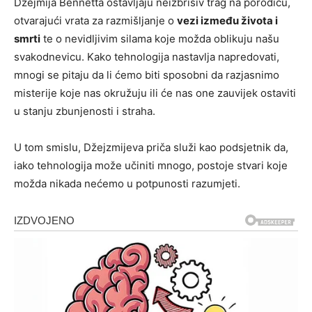
Džejmija Bennetta ostavljaju neizbrisiv trag na porodicu,
otvarajući vrata za razmišljanje o
vezi između života i
smrti
te o nevidljivim silama koje možda oblikuju našu
svakodnevicu. Kako tehnologija nastavlja napredovati,
mnogi se pitaju da li ćemo biti sposobni da razjasnimo
misterije koje nas okružuju ili će nas one zauvijek ostaviti
u stanju zbunjenosti i straha.
U tom smislu, Džejzmijeva priča služi kao podsjetnik da,
iako tehnologija može učiniti mnogo, postoje stvari koje
možda nikada nećemo u potpunosti razumjeti.