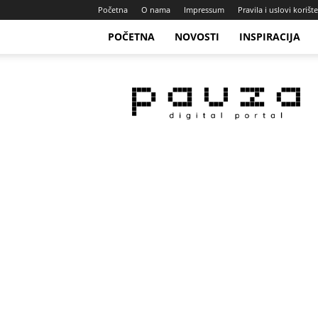
Početna
O nama
Impressum
Pravila i uslovi korišt
POČETNA
NOVOSTI
INSPIRACIJA
Pauza
Portal