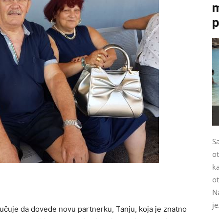
m
p
S
ot
ka
ot
Na
je
dlučuje da dovede novu partnerku, Tanju, koja je znatno