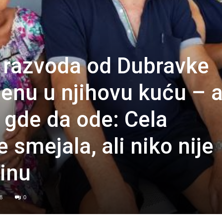
 razvoda od Dubravke
enu u njihovu kuću – 
 gde da ode: Cela
 smejala, ali niko nije
tinu
8
0