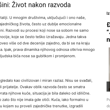
tišini: Život nakon razvoda
I
aliji. U mnogim društvima, uključujući i ono naše,
Đ
zajedničkog života, često uz dublje emocionalne
ršini. Razvodi su procesi koji nose sa sobom ne samo
“
ocije, koje se često teško izražavaju. Jedna takva
n
proveo više od dve decenije zajedno, da bi se na kraju
na. Ipak, prava dinamika njihovog odnosa otkriva mnogo
 ljudska bića nose sa gubitkom i promjenom.
gledalo kao civilizovan i miran razlaz. Nisu se svađali,
ili prijatelje. Ovakav oblik razvoda često se smatra
rata njihove kuće, situacija je bila daleko od idilične.
P
go zato što nije imala gde otići. Kuća, iako formalno u
do
 kojem su proveli zajedničke trenutke, izgradili