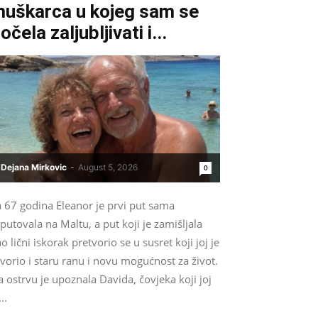
uškarca u kojeg sam se
očela zaljubljivati i...
Dejana Mirkovic
-
August 5, 2026
0
a 67 godina Eleanor je prvi put sama
putovala na Maltu, a put koji je zamišljala
o lični iskorak pretvorio se u susret koji joj je
vorio i staru ranu i novu mogućnost za život.
 ostrvu je upoznala Davida, čovjeka koji joj
...