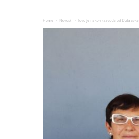
Home
Novosti
Jovo je nakon razvoda od Dubravke 