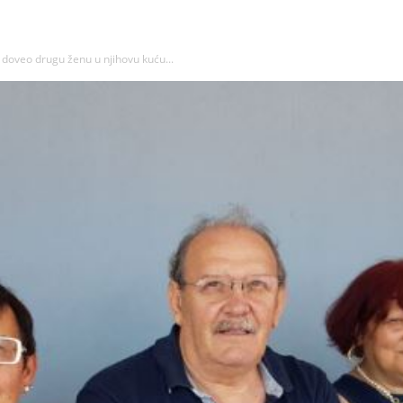
doveo drugu ženu u njihovu kuću...