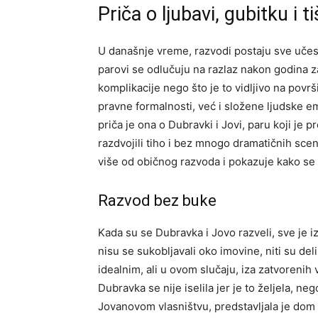
Priča o ljubavi, gubitku i 
U današnje vreme, razvodi postaju sve učest
parovi se odlučuju na razlaz nakon godina 
komplikacije nego što je to vidljivo na pov
pravne formalnosti, već i složene ljudske em
priča je ona o Dubravki i Jovi, paru koji je 
razdvojili tiho i bez mnogo dramatičnih sce
više od običnog razvoda i pokazuje kako se
Razvod bez buke
Kada su se Dubravka i Jovo razveli, sve je iz
nisu se sukobljavali oko imovine, niti su del
idealnim, ali u ovom slučaju, iza zatvorenih v
Dubravka se nije iselila jer je to željela, ne
Jovanovom vlasništvu, predstavljala je dom u