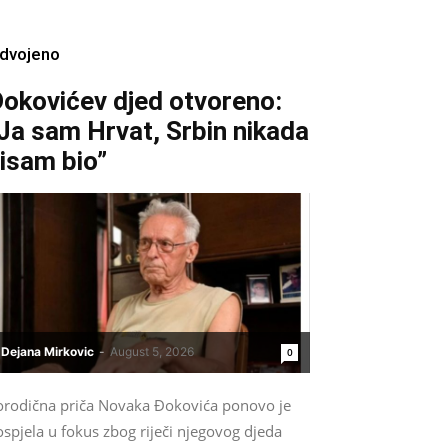
zdvojeno
okovićev djed otvoreno:
Ja sam Hrvat, Srbin nikada
isam bio”
Dejana Mirkovic
-
August 5, 2026
0
orodična priča Novaka Đokovića ponovo je
spjela u fokus zbog riječi njegovog djeda