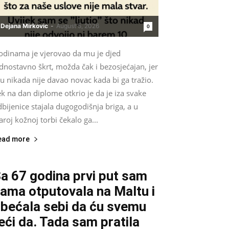
Dejana Mirkovic
-
August 5, 2026
0
odinama je vjerovao da mu je djed
dnostavno škrt, možda čak i bezosjećajan, jer
 nikada nije davao novac kada bi ga tražio.
k na dan diplome otkrio je da je iza svake
bijenice stajala dugogodišnja briga, a u
aroj kožnoj torbi čekalo ga...
ead more
a 67 godina prvi put sam
ama otputovala na Maltu i
bećala sebi da ću svemu
eći da. Tada sam pratila