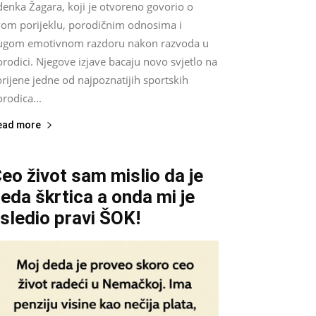
denka Žagara, koji je otvoreno govorio o
vom porijeklu, porodičnim odnosima i
ugom emotivnom razdoru nakon razvoda u
rodici. Njegove izjave bacaju novo svjetlo na
rijene jedne od najpoznatijih sportskih
rodica...
ead more
eo život sam mislio da je
eda škrtica a onda mi je
sledio pravi ŠOK!