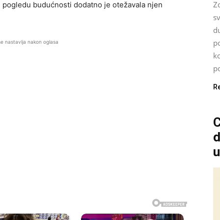
Z
 pogledu budućnosti dodatno je otežavala njen
s
d
po
se nastavlja nakon oglasa
ko
po
R
C
d
u