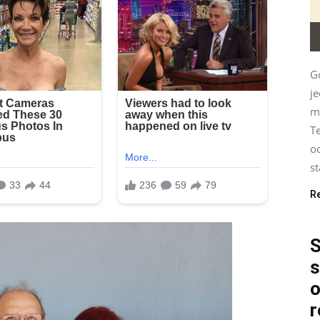
G
je
mu
Te
od
st
R
S
s
o
r