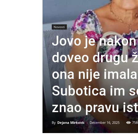
Novosti
Jovo je nakon
doveo drugu ž
ona nije imala
Subotica im se
znao pravu is
By
Dejana Mirkovic
-
December 16, 2025
758