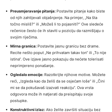
Preusmjeravanje pitanja:
Postavite pitanje kako biste
od njih zahtijevali objašnjenje. Na primjer, „Na šta
točno misliš?“ ili „Možeš li to pojasniti?“ Ove sledeće
rečenice često će ih staviti u poziciju da razmišljaju o
svojim riječima.
Mirna granica:
Postavite jasnu granicu bez drame.
Recite nešto poput „Ne prihvatam takav ton“ ili „To nije
istina“. Ove izjave jasno pokazuju da nećete tolerisati
neprimjereno ponašanje.
Ogledalo emocije:
Razotkrijte njihove motive. Možete
reći, „Izgleda kao da želiš da se osjećam loše“ ili „Čini
mi se da pokušavaš izazvati reakciju“. Ova vrsta
odgovora može ih natjerati da preispitaju svoje
postupke.
Konstruktivni izlaz:
Ako želite završiti situaciju bez