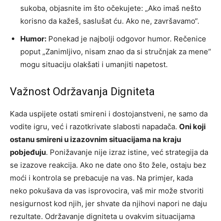
sukoba, objasnite im što očekujete: „Ako imaš nešto
korisno da kažeš, saslušat ću. Ako ne, završavamo“.
Humor:
Ponekad je najbolji odgovor humor. Rečenice
poput „Zanimljivo, nisam znao da si stručnjak za mene“
mogu situaciju olakšati i umanjiti napetost.
Važnost Održavanja Digniteta
Kada uspijete ostati smireni i dostojanstveni, ne samo da
vodite igru, već i razotkrivate slabosti napadača.
Oni koji
ostanu smireni u izazovnim situacijama na kraju
pobjeđuju
. Ponižavanje nije izraz istine, već strategija da
se izazove reakcija. Ako ne date ono što žele, ostaju bez
moći i kontrola se prebacuje na vas. Na primjer, kada
neko pokušava da vas isprovocira, vaš mir može stvoriti
nesigurnost kod njih, jer shvate da njihovi napori ne daju
rezultate. Održavanje digniteta u ovakvim situacijama