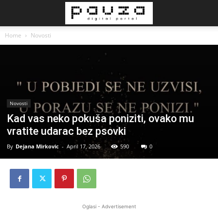
Home
Novosti
Novosti
Kad vas neko pokuša poniziti, ovako mu
vratite udarac bez psovki
By
Dejana Mirkovic
-
April 17, 2026
590
0
Oglasi - Advertisement