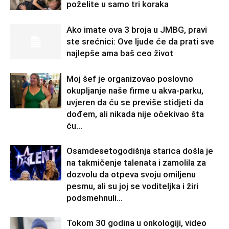
poželite u samo tri koraka
Ako imate ova 3 broja u JMBG, pravi
ste srećnici: Ove ljude će da prati sve
najlepše ama baš ceo život
Moj šef je organizovao poslovno
okupljanje naše firme u akva-parku,
uvjeren da ću se previše stidjeti da
dođem, ali nikada nije očekivao šta
ću...
Osamdesetogodišnja starica došla je
na takmičenje talenata i zamolila za
dozvolu da otpeva svoju omiljenu
pesmu, ali su joj se voditeljka i žiri
podsmehnuli...
Tokom 30 godina u onkologiji, video