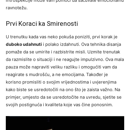
introspekcije može vam pomoći da sačuvate emocionalnu
ravnotežu.
Prvi Koraci ka Smirenosti
U trenutku kada vas neko pokuša poniziti, prvi korak je
duboko udahnuti
i polako izdahnuti. Ova tehnika disanja
pomaže da se umirite i razbistrite misli. Uzmite trenutak
da razmislite o situaciji i ne reagujte impulzivno. Ova mala
pauza može napraviti veliku razliku i omogućiti vam da
reagirate s mudrošću, a ne emocijama. Također je
korisno promisliti o svojim vrijednostima i uvjerenjima
kako biste se usredotočili na ono što je zaista važno. Na
primjer, umjesto da se usredotočite na uvredu, sjetite se
svojih postignuća i kvaliteta koje vas čine ponosnim.