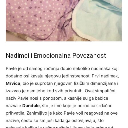
Nadimci i Emocionalna Povezanost
Pavle je od samog rođenja dobio nekoliko nadimaka koji
dodatno oslikavaju njegovu jedinstvenost. Prvi nadimak,
Mrvica
, bio je suprotan njegovim fizičkim dimenzijama i
izazvao je osmijehe kod svih prisutnih. Ovaj simpatični
naziv Pavle nosi s ponosom, a kasnije su ga babice
nazvale
Dundule
, što je ime koje je porodica srdačno
prihvatila. Zanimljivo je kako Pavle voli reagovati na ove
nazive; često se smiješi kada ga oslovljavaju, što
pokazuje koliko je važna pažnja i ljubav koju prima od