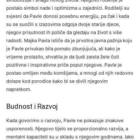
postalo simbol nade i optimizma u zajednici.
Roditelji su
svjesni da Pavle donosi posebnu energiju, pa čak i kada
su se suočili s izazovima odgoja dvoje starije djece,
njegov prisutnost ih potiče da gledaju na život s više
radosti.
Majka Pavla ističe da je prvotna javna pažnja koju
je Pavle privukao bila pomalo zbunjujuća, ali kako je
vrijeme prolazilo, shvatila je da ljudi zaista žele čuti
pozitivne i inspirativne priče poput njegove.
Pavle je
postao omiljen među komšijama, a mnogi od njih redovno
dolaze kod porodice kako bi se divili njegovim
napretkom.
Budnost i Razvoj
Kada govorimo o razvoju, Pavle ne pokazuje znakove
usporenosti. Njegovo tijelo se proporcionalno razvija, a
mentalni kapaciteti su u skladu s njegovim godinama. Iako