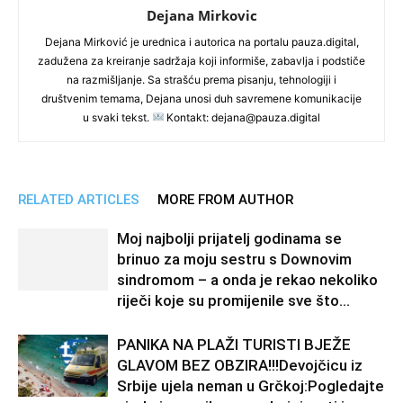
Dejana Mirkovic
Dejana Mirković je urednica i autorica na portalu pauza.digital,
zadužena za kreiranje sadržaja koji informiše, zabavlja i podstiče
na razmišljanje. Sa strašću prema pisanju, tehnologiji i
društvenim temama, Dejana unosi duh savremene komunikacije
u svaki tekst.
Kontakt: dejana@pauza.digital
RELATED ARTICLES
MORE FROM AUTHOR
Moj najbolji prijatelj godinama se
brinuo za moju sestru s Downovim
sindromom – a onda je rekao nekoliko
riječi koje su promijenile sve što...
PANIKA NA PLAŽI TURISTI BJEŽE
GLAVOM BEZ OBZIRA!!!Devojčicu iz
Srbije ujela neman u Grčkoj:Pogledajte