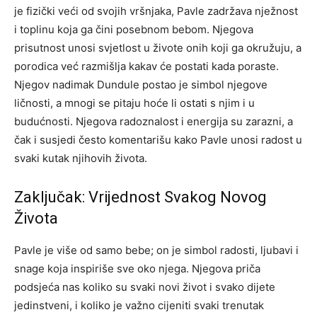
je fizički veći od svojih vršnjaka, Pavle zadržava nježnost
i toplinu koja ga čini posebnom bebom.
Njegova
prisutnost unosi svjetlost u živote onih koji ga okružuju, a
porodica već razmišlja kakav će postati kada poraste.
Njegov nadimak Dundule postao je simbol njegove
ličnosti, a mnogi se pitaju hoće li ostati s njim i u
budućnosti.
Njegova radoznalost i energija su zarazni, a
čak i susjedi često komentarišu kako Pavle unosi radost u
svaki kutak njihovih života.
Zaključak: Vrijednost Svakog Novog
Života
Pavle je više od samo bebe; on je simbol radosti, ljubavi i
snage koja inspiriše sve oko njega. Njegova priča
podsjeća nas koliko su svaki novi život i svako dijete
jedinstveni, i koliko je važno cijeniti svaki trenutak