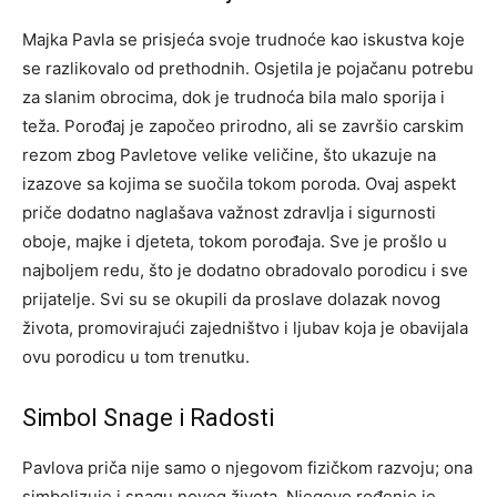
Majka Pavla se prisjeća svoje trudnoće kao iskustva koje
se razlikovalo od prethodnih. Osjetila je pojačanu potrebu
za slanim obrocima, dok je trudnoća bila malo sporija i
teža. Porođaj je započeo prirodno, ali se završio carskim
rezom zbog Pavletove velike veličine, što ukazuje na
izazove sa kojima se suočila tokom poroda. Ovaj aspekt
priče dodatno naglašava važnost zdravlja i sigurnosti
oboje, majke i djeteta, tokom porođaja. Sve je prošlo u
najboljem redu, što je dodatno obradovalo porodicu i sve
prijatelje. Svi su se okupili da proslave dolazak novog
života, promovirajući zajedništvo i ljubav koja je obavijala
ovu porodicu u tom trenutku.
Simbol Snage i Radosti
Pavlova priča nije samo o njegovom fizičkom razvoju; ona
simbolizuje i snagu novog života. Njegovo rođenje je