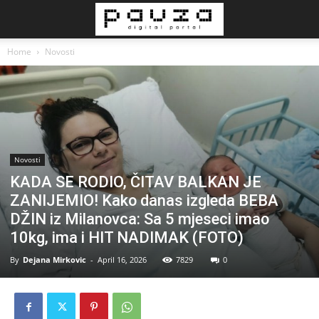
Home
Novosti
Novosti
KADA SE RODIO, ČITAV BALKAN JE
ZANIJEMIO! Kako danas izgleda BEBA
DŽIN iz Milanovca: Sa 5 mjeseci imao
10kg, ima i HIT NADIMAK (FOTO)
By
Dejana Mirkovic
-
April 16, 2026
7829
0