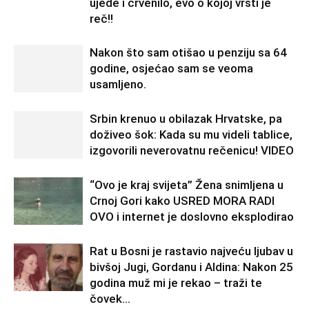
ujede i crvenilo, evo o kojoj vrsti je
reč!!
Nakon što sam otišao u penziju sa 64
godine, osjećao sam se veoma
usamljeno.
Srbin krenuo u obilazak Hrvatske, pa
doživeo šok: Kada su mu videli tablice,
izgovorili neverovatnu rečenicu! VIDEO
“Ovo je kraj svijeta” Žena snimljena u
Crnoj Gori kako USRED MORA RADI
OVO i internet je doslovno eksplodirao
Rat u Bosni je rastavio najveću ljubav u
bivšoj Jugi, Gordanu i Aldina: Nakon 25
godina muž mi je rekao – traži te
čovek...