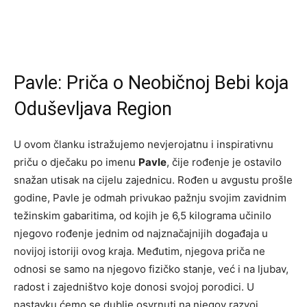
Pavle: Priča o Neobičnoj Bebi koja
Oduševljava Region
U ovom članku istražujemo nevjerojatnu i inspirativnu
priču o dječaku po imenu
Pavle
, čije rođenje je ostavilo
snažan utisak na cijelu zajednicu. Rođen u avgustu prošle
godine, Pavle je odmah privukao pažnju svojim zavidnim
težinskim gabaritima, od kojih je 6,5 kilograma učinilo
njegovo rođenje jednim od najznačajnijih događaja u
novijoj istoriji ovog kraja. Međutim, njegova priča ne
odnosi se samo na njegovo fizičko stanje, već i na ljubav,
radost i zajedništvo koje donosi svojoj porodici. U
nastavku ćemo se dublje osvrnuti na njegov razvoj,