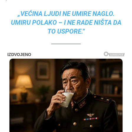
„VEĆINA LJUDI NE UMIRE NAGLO.
UMIRU POLAKO – I NE RADE NIŠTA DA
TO USPORE.“