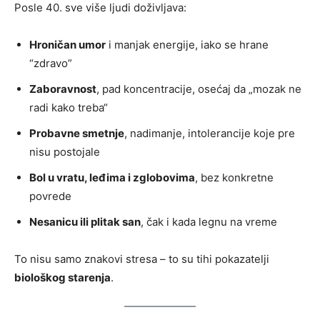
Posle 40. sve više ljudi doživljava:
Hroničan umor
i manjak energije, iako se hrane
“zdravo”
Zaboravnost
, pad koncentracije, osećaj da „mozak ne
radi kako treba“
Probavne smetnje
, nadimanje, intolerancije koje pre
nisu postojale
Bol u vratu, leđima i zglobovima
, bez konkretne
povrede
Nesanicu ili plitak san
, čak i kada legnu na vreme
To nisu samo znakovi stresa – to su tihi pokazatelji
biološkog starenja
.