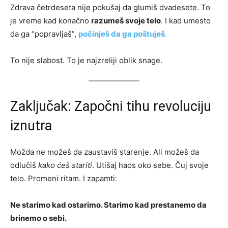
Zdrava četrdeseta nije pokušaj da glumiš dvadesete. To
je vreme kad konačno
razumeš svoje telo
. I kad umesto
da ga “popravljaš”,
počinješ da ga poštuješ
.
To nije slabost. To je najzreliji oblik snage.
Zaključak: Započni tihu revoluciju
iznutra
Možda ne možeš da zaustaviš starenje. Ali možeš da
odlučiš
kako ćeš stariti
. Utišaj haos oko sebe. Čuj svoje
telo. Promeni ritam. I zapamti:
Ne starimo kad ostarimo. Starimo kad prestanemo da
brinemo o sebi.