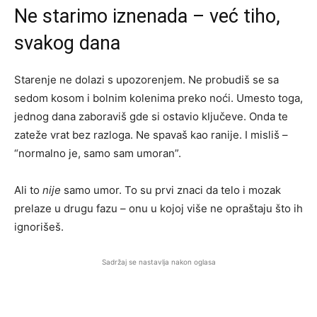
Ne starimo iznenada – već tiho,
svakog dana
Starenje ne dolazi s upozorenjem. Ne probudiš se sa
sedom kosom i bolnim kolenima preko noći. Umesto toga,
jednog dana zaboraviš gde si ostavio ključeve. Onda te
zateže vrat bez razloga. Ne spavaš kao ranije. I misliš –
“normalno je, samo sam umoran”.
Ali to
nije
samo umor. To su prvi znaci da telo i mozak
prelaze u drugu fazu – onu u kojoj više ne opraštaju što ih
ignorišeš.
Sadržaj se nastavlja nakon oglasa