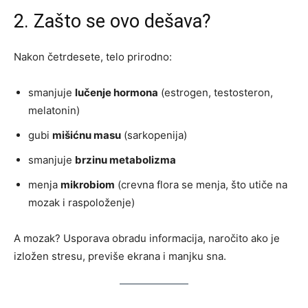
2. Zašto se ovo dešava?
Nakon četrdesete, telo prirodno:
smanjuje
lučenje hormona
(estrogen, testosteron,
melatonin)
gubi
mišićnu masu
(sarkopenija)
smanjuje
brzinu metabolizma
menja
mikrobiom
(crevna flora se menja, što utiče na
mozak i raspoloženje)
A mozak? Usporava obradu informacija, naročito ako je
izložen stresu, previše ekrana i manjku sna.