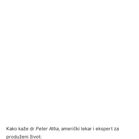
Kako kaže dr
Peter Attia
, američki lekar i ekspert za
produženi život: