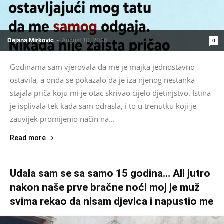
Dejana Mirkovic
-
August 10, 2026
0
Godinama sam vjerovala da me je majka jednostavno
ostavila, a onda se pokazalo da je iza njenog nestanka
stajala priča koju mi je otac skrivao cijelo djetinjstvo. Istina
je isplivala tek kada sam odrasla, i to u trenutku koji je
zauvijek promijenio način na...
Read more
Udala sam se sa samo 15 godina… Ali jutro
nakon naše prve bračne noći moj je muž
svima rekao da nisam djevica i napustio me