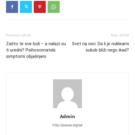
Previous article
Next article
Zašto te sve boli – a nalazi su
Svet na ivici: Da li je nuklearni
ti uredni? Psihosomatski
sukob bliži nego ikad?
simptomi objašnjeni
Admin
http://pauza.digital