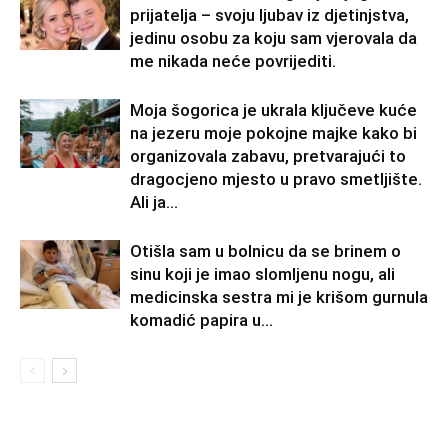
prijatelja – svoju ljubav iz djetinjstva,
jedinu osobu za koju sam vjerovala da
me nikada neće povrijediti.
Moja šogorica je ukrala ključeve kuće
na jezeru moje pokojne majke kako bi
organizovala zabavu, pretvarajući to
dragocjeno mjesto u pravo smetljište.
Ali ja...
Otišla sam u bolnicu da se brinem o
sinu koji je imao slomljenu nogu, ali
medicinska sestra mi je krišom gurnula
komadić papira u...