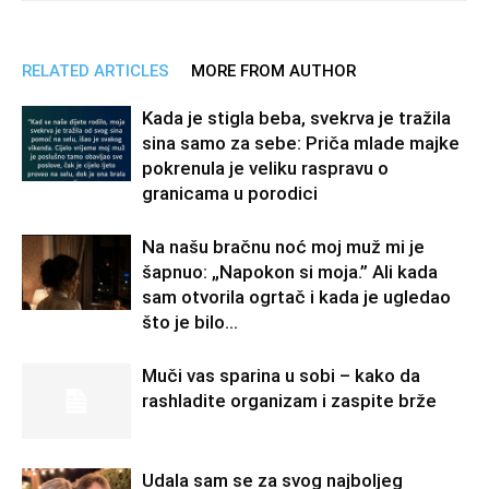
RELATED ARTICLES
MORE FROM AUTHOR
Kada je stigla beba, svekrva je tražila
sina samo za sebe: Priča mlade majke
pokrenula je veliku raspravu o
granicama u porodici
Na našu bračnu noć moj muž mi je
šapnuo: „Napokon si moja.” Ali kada
sam otvorila ogrtač i kada je ugledao
što je bilo...
Muči vas sparina u sobi – kako da
rashladite organizam i zaspite brže
Udala sam se za svog najboljeg