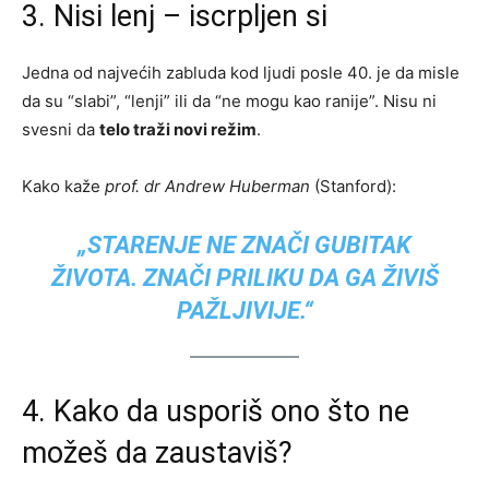
3. Nisi lenj – iscrpljen si
Jedna od najvećih zabluda kod ljudi posle 40. je da misle
da su “slabi”, “lenji” ili da “ne mogu kao ranije”. Nisu ni
svesni da
telo traži novi režim
.
Kako kaže
prof. dr Andrew Huberman
(Stanford):
„STARENJE NE ZNAČI GUBITAK
ŽIVOTA. ZNAČI PRILIKU DA GA ŽIVIŠ
PAŽLJIVIJE.“
4. Kako da usporiš ono što ne
možeš da zaustaviš?