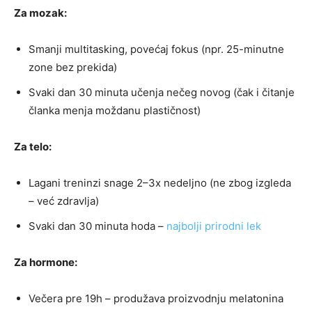
Za mozak:
Smanji multitasking, povećaj fokus (npr. 25-minutne
zone bez prekida)
Svaki dan 30 minuta učenja nečeg novog (čak i čitanje
članka menja moždanu plastičnost)
Za telo:
Lagani treninzi snage 2–3x nedeljno (ne zbog izgleda
– već zdravlja)
Svaki dan 30 minuta hoda –
najbolji prirodni lek
Za hormone:
Večera pre 19h – produžava proizvodnju melatonina