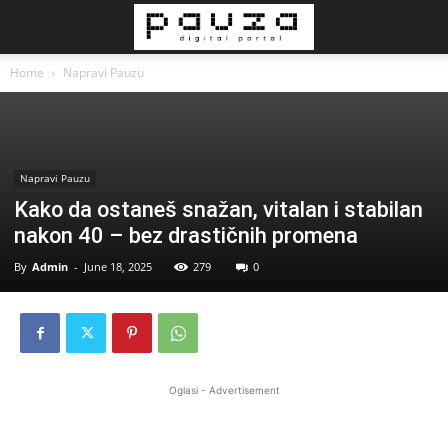
Home
Napravi Pauzu
Napravi Pauzu
Kako da ostaneš snažan, vitalan i stabilan
nakon 40 – bez drastičnih promena
By
Admin
-
June 18, 2025
279
0
Oglasi - Advertisement