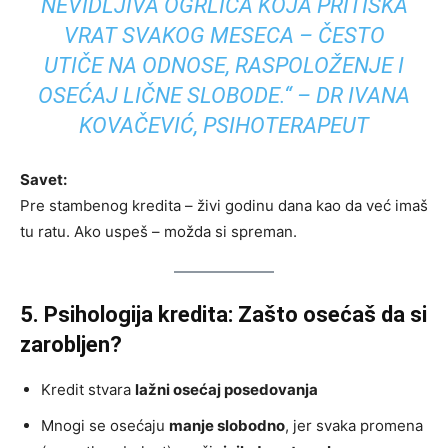
NEVIDLJIVA OGRLICA KOJA PRITISKA
VRAT SVAKOG MESECA – ČESTO
UTIČE NA ODNOSE, RASPOLOŽENJE I
OSEĆAJ LIČNE SLOBODE.“ – DR IVANA
KOVAČEVIĆ, PSIHOTERAPEUT
Savet:
Pre stambenog kredita – živi godinu dana kao da već imaš
tu ratu. Ako uspeš – možda si spreman.
5. Psihologija kredita: Zašto osećaš da si
zarobljen?
Kredit stvara
lažni osećaj posedovanja
Mnogi se osećaju
manje slobodno
, jer svaka promena