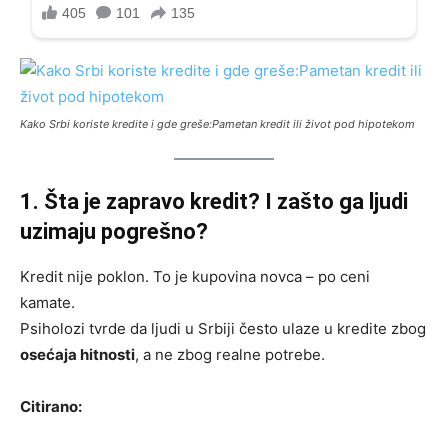
Kako Srbi koriste kredite i gde greše:Pametan kredit ili život pod hipotekom
1. Šta je zapravo kredit? I zašto ga ljudi
uzimaju pogrešno?
Kredit nije poklon. To je kupovina novca – po ceni
kamate.
Psiholozi tvrde da ljudi u Srbiji često ulaze u kredite zbog
osećaja hitnosti
, a ne zbog realne potrebe.
Citirano: