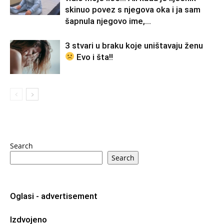
skinuo povez s njegova oka i ja sam
šapnula njegovo ime,...
3 stvari u braku koje uništavaju ženu
Evo i šta!!
Search
Search
Oglasi - advertisement
Izdvojeno