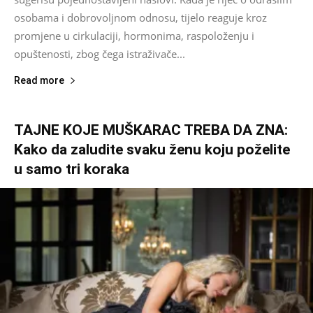
osobama i dobrovoljnom odnosu, tijelo reaguje kroz
promjene u cirkulaciji, hormonima, raspoloženju i
opuštenosti, zbog čega istraživače...
Read more
TAJNE KOJE MUŠKARAC TREBA DA ZNA:
Kako da zaludite svaku ženu koju poželite
u samo tri koraka