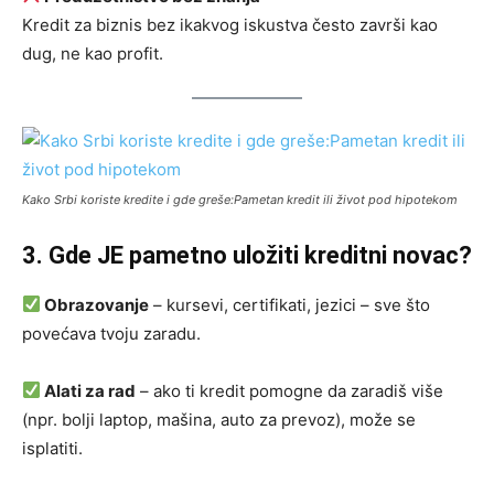
Kredit za biznis bez ikakvog iskustva često završi kao
dug, ne kao profit.
Kako Srbi koriste kredite i gde greše:Pametan kredit ili život pod hipotekom
3. Gde JE pametno uložiti kreditni novac?
Obrazovanje
– kursevi, certifikati, jezici – sve što
povećava tvoju zaradu.
Alati za rad
– ako ti kredit pomogne da zaradiš više
(npr. bolji laptop, mašina, auto za prevoz), može se
isplatiti.