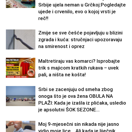
Srbije ujela neman u Grčkoj:Pogledajte
ujede i crvenilo, evo o kojoj vrsti je
reč!!
Zmije se sve češće pojavljuju u blizini
zgrada i kuća: stručnjaci upozoravaju
na smirenost i oprez
Maltretiraju vas komarci? Isprobajte
trik s majicom kratkih rukava – uvek
pali, a ništa ne košta!
Srbi se zacenjuju od smeha zbog
onoga što je ova žena OBULA NA
PLAŽI: Kada je izašla iz plićaka, usledio
je apsolutni ŠOK SEZONE...
Moj 9-mjesečni sin nikada nije jasno
vidio moje lice… Ali kada je liječnik