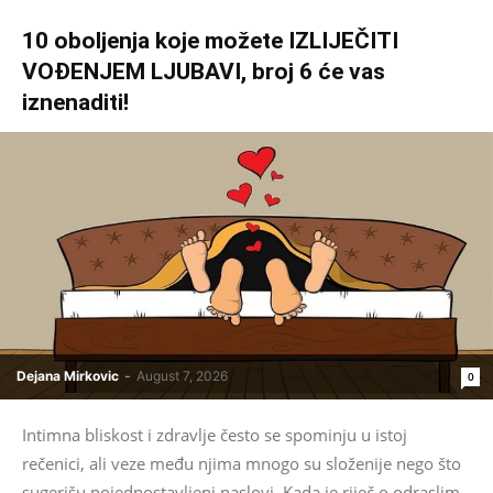
10 oboljenja koje možete IZLIJEČITI
VOĐENJEM LJUBAVI, broj 6 će vas
iznenaditi!
Dejana Mirkovic
-
August 7, 2026
0
Intimna bliskost i zdravlje često se spominju u istoj
rečenici, ali veze među njima mnogo su složenije nego što
sugerišu pojednostavljeni naslovi. Kada je riječ o odraslim