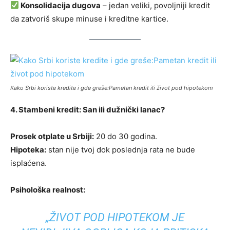
Konsolidacija dugova
– jedan veliki, povoljniji kredit
da zatvoriš skupe minuse i kreditne kartice.
Kako Srbi koriste kredite i gde greše:Pametan kredit ili život pod hipotekom
4. Stambeni kredit: San ili dužnički lanac?
Prosek otplate u Srbiji:
20 do 30 godina.
Hipoteka:
stan nije tvoj dok poslednja rata ne bude
isplaćena.
Psihološka realnost:
„ŽIVOT POD HIPOTEKOM JE