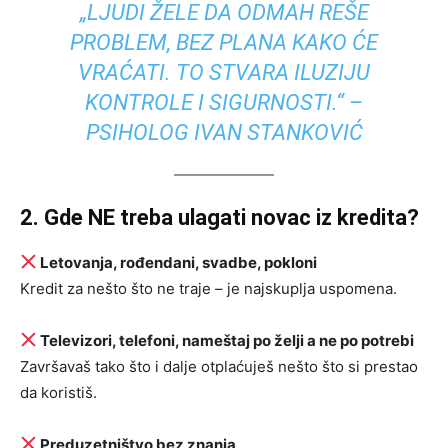
„LJUDI ŽELE DA ODMAH REŠE
PROBLEM, BEZ PLANA KAKO ĆE
VRAĆATI. TO STVARA ILUZIJU
KONTROLE I SIGURNOSTI.“ –
PSIHOLOG IVAN STANKOVIĆ
2. Gde NE treba ulagati novac iz kredita?
Letovanja, rođendani, svadbe, pokloni
Kredit za nešto što ne traje – je najskuplja uspomena.
Televizori, telefoni, nameštaj po želji a ne po potrebi
Završavaš tako što i dalje otplaćuješ nešto što si prestao
da koristiš.
Preduzetništvo bez znanja