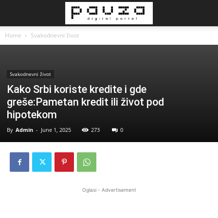
Home
Svakodnevni život
Svakodnevni život
Kako Srbi koriste kredite i gde
greše:Pametan kredit ili život pod
hipotekom
By
Admin
-
June 1, 2025
273
0
Oglasi - Advertisement