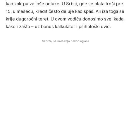
kao zakrpu za loše odluke. U Srbiji, gde se plata troši pre
15. u mesecu, kredit često deluje kao spas. Ali iza toga se
krije dugoročni teret. U ovom vodiču donosimo sve: kada,
kako i zašto – uz bonus kalkulator i psihološki uvid.
Sadržaj se nastavlja nakon oglasa