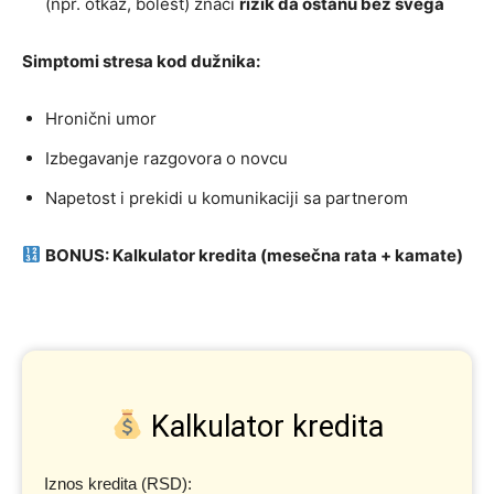
(npr. otkaz, bolest) znači
rizik da ostanu bez svega
Simptomi stresa kod dužnika:
Hronični umor
Izbegavanje razgovora o novcu
Napetost i prekidi u komunikaciji sa partnerom
BONUS: Kalkulator kredita (mesečna rata + kamate)
Kalkulator kredita
Iznos kredita (RSD):