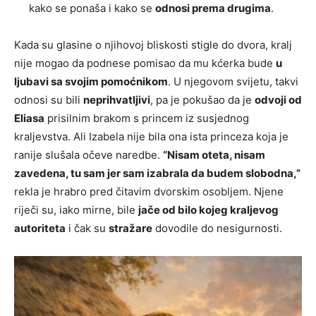
kako se ponaša i kako se
odnosi prema drugima
.
Kada su glasine o njihovoj bliskosti stigle do dvora, kralj
nije mogao da podnese pomisao da mu kćerka bude
u
ljubavi sa svojim pomoćnikom
. U njegovom svijetu, takvi
odnosi su bili
neprihvatljivi
, pa je pokušao da je
odvoji od
Eliasa
prisilnim brakom s princem iz susjednog
kraljevstva. Ali Izabela nije bila ona ista princeza koja je
ranije slušala očeve naredbe.
“Nisam oteta, nisam
zavedena, tu sam jer sam izabrala da budem slobodna,”
rekla je hrabro pred čitavim dvorskim osobljem. Njene
riječi su, iako mirne, bile
jače od bilo kojeg kraljevog
autoriteta
i čak su
stražare
dovodile do nesigurnosti.