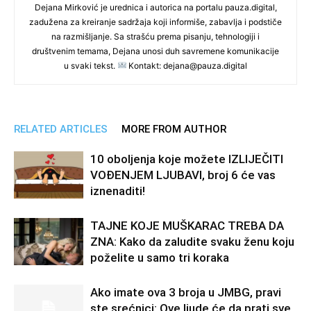
Dejana Mirković je urednica i autorica na portalu pauza.digital,
zadužena za kreiranje sadržaja koji informiše, zabavlja i podstiče
na razmišljanje. Sa strašću prema pisanju, tehnologiji i
društvenim temama, Dejana unosi duh savremene komunikacije
u svaki tekst.
Kontakt: dejana@pauza.digital
RELATED ARTICLES
MORE FROM AUTHOR
10 oboljenja koje možete IZLIJEČITI
VOĐENJEM LJUBAVI, broj 6 će vas
iznenaditi!
TAJNE KOJE MUŠKARAC TREBA DA
ZNA: Kako da zaludite svaku ženu koju
poželite u samo tri koraka
Ako imate ova 3 broja u JMBG, pravi
ste srećnici: Ove ljude će da prati sve