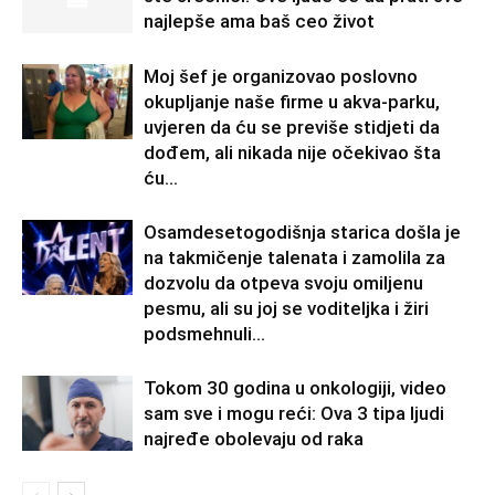
najlepše ama baš ceo život
Moj šef je organizovao poslovno
okupljanje naše firme u akva-parku,
uvjeren da ću se previše stidjeti da
dođem, ali nikada nije očekivao šta
ću...
Osamdesetogodišnja starica došla je
na takmičenje talenata i zamolila za
dozvolu da otpeva svoju omiljenu
pesmu, ali su joj se voditeljka i žiri
podsmehnuli...
Tokom 30 godina u onkologiji, video
sam sve i mogu reći: Ova 3 tipa ljudi
najređe obolevaju od raka