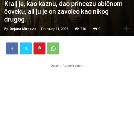
Kralj je, kao kaznu, dao princezu običnom
čoveku, ali ju je on zavoleo kao nikog
drugog.
By
Dejana Mirkovic
-
February 11, 2026
746
0
Oglasi - Advertisement