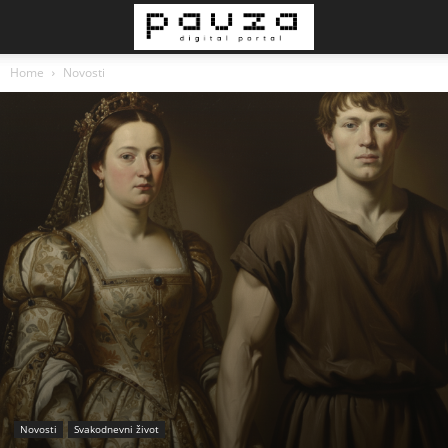
Home
Novosti
Novosti
Svakodnevni život