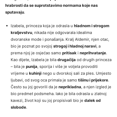
hrabrosti da se suprotstavimo normama koje nas
sputavaju
.
Izabela, princeza koja je odrasla u
hladnom i strogom
kraljevstvu
, nikada nije odgovarala idealima
dvoranske mode i ponašanja. Kralj Aldemir, njen otac,
bio je poznat po svojoj
strogoj i hladnoj naravi
, a
prema njoj je osjećao samo
pritisak
i
neprihvatanje
.
Kao dijete, Izabela je bila
drugačija
od drugih princeza
– bila je
punija
, sporija i više je voljela provoditi
vrijeme u
kuhinji
nego u dvorskoj sali za ples. Umjesto
ljubavi, od svog oca primala je samo
tišinu i prijekore
.
Često su joj govorili da je
neprikladna
, a njen izgled je
bio predmet podsmeha. Iako je bila odrasla u zlatnoj
kavezi, život koji su joj propisivali bio je
dalek od
slobode
.