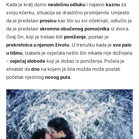
Kada je kralj donio
neobičnu odluku
i najavio
kaznu
za
svoju kćerku, situacija se drastično promijenila. Umjesto
da je predstavi
prosicu
kao što su svi očekivali, odlučio je
da je predstavi
skromno obučenog pomoćnika
iz dvora.
Ovaj čin, koji je trebao biti
poniženje
, postao je
prekretnica u njenom životu
. U trenutku kada je
sve palo
u tišinu
, Izabela je osjećala nešto što nikada nije doživjela
–
osjećaj slobode
koji je došao iz poniženja. Počela je
shvatati da
dno
na kojem je bila možda može postati
početak njezinog
novog puta
.