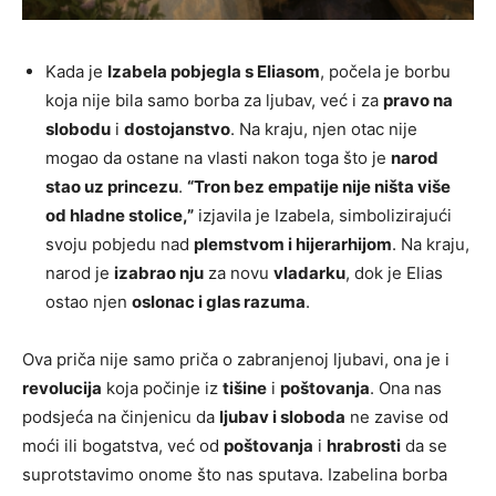
Kada je
Izabela pobjegla s Eliasom
, počela je borbu
koja nije bila samo borba za ljubav, već i za
pravo na
slobodu
i
dostojanstvo
. Na kraju, njen otac nije
mogao da ostane na vlasti nakon toga što je
narod
stao uz princezu
.
“Tron bez empatije nije ništa više
od hladne stolice,”
izjavila je Izabela, simbolizirajući
svoju pobjedu nad
plemstvom i hijerarhijom
. Na kraju,
narod je
izabrao nju
za novu
vladarku
, dok je Elias
ostao njen
oslonac i glas razuma
.
Ova priča nije samo priča o zabranjenoj ljubavi, ona je i
revolucija
koja počinje iz
tišine
i
poštovanja
. Ona nas
podsjeća na činjenicu da
ljubav i sloboda
ne zavise od
moći ili bogatstva, već od
poštovanja
i
hrabrosti
da se
suprotstavimo onome što nas sputava. Izabelina borba