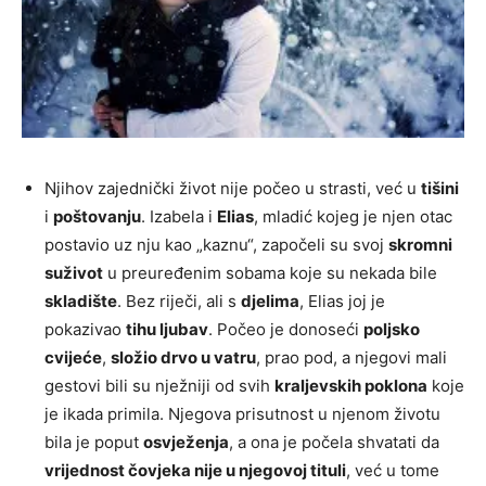
Njihov zajednički život nije počeo u strasti, već u
tišini
i
poštovanju
. Izabela i
Elias
, mladić kojeg je njen otac
postavio uz nju kao „kaznu“, započeli su svoj
skromni
suživot
u preuređenim sobama koje su nekada bile
skladište
. Bez riječi, ali s
djelima
, Elias joj je
pokazivao
tihu ljubav
. Počeo je donoseći
poljsko
cvijeće
,
složio drvo u vatru
, prao pod, a njegovi mali
gestovi bili su nježniji od svih
kraljevskih poklona
koje
je ikada primila. Njegova prisutnost u njenom životu
bila je poput
osvježenja
, a ona je počela shvatati da
vrijednost čovjeka nije u njegovoj tituli
, već u tome