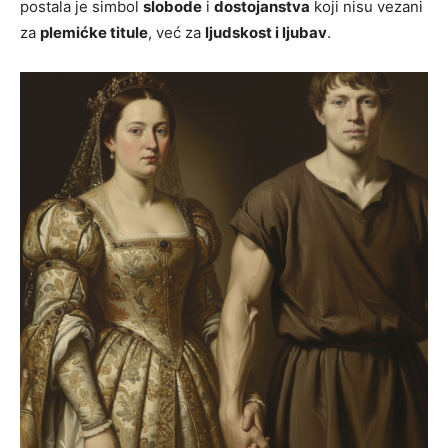
postala je simbol
slobode
i
dostojanstva
koji nisu vezani
za
plemićke titule
, već za
ljudskost i ljubav
.