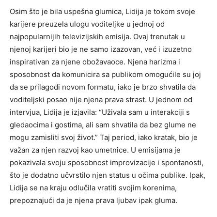
Osim što je bila uspešna glumica, Lidija je tokom svoje
karijere preuzela ulogu voditeljke u jednoj od
najpopularnijih televizijskih emisija. Ovaj trenutak u
njenoj karijeri bio je ne samo izazovan, već i izuzetno
inspirativan za njene obožavaoce. Njena harizma i
sposobnost da komunicira sa publikom omogućile su joj
da se prilagodi novom formatu, iako je brzo shvatila da
voditeljski posao nije njena prava strast. U jednom od
intervjua, Lidija je izjavila: “Uživala sam u interakciji s
gledaocima i gostima, ali sam shvatila da bez glume ne
mogu zamisliti svoj život.” Taj period, iako kratak, bio je
važan za njen razvoj kao umetnice. U emisijama je
pokazivala svoju sposobnost improvizacije i spontanosti,
što je dodatno učvrstilo njen status u očima publike. Ipak,
Lidija se na kraju odlučila vratiti svojim korenima,
prepoznajući da je njena prava ljubav ipak gluma.