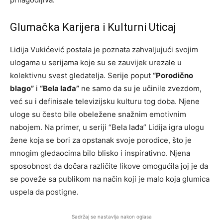
Glumačka Karijera i Kulturni Uticaj
Lidija Vukićević postala je poznata zahvaljujući svojim
ulogama u serijama koje su se zauvijek urezale u
kolektivnu svest gledatelja. Serije poput
“Porodično
blago”
i
“Bela lađa”
ne samo da su je učinile zvezdom,
već su i definisale televizijsku kulturu tog doba. Njene
uloge su često bile obeležene snažnim emotivnim
nabojem. Na primer, u seriji “Bela lađa” Lidija igra ulogu
žene koja se bori za opstanak svoje porodice, što je
mnogim gledaocima bilo blisko i inspirativno. Njena
sposobnost da dočara različite likove omogućila joj je da
se poveže sa publikom na način koji je malo koja glumica
uspela da postigne.
Sadržaj se nastavlja nakon oglasa