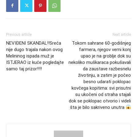
Previous article
Next article
NEVIĐENI SKANDAL!!Sreća
Tokom sahrane 60-godišnjeg
nije dugo trajala nakon ovog
farmera, njegov verni konj
Melininog ispada muž je
upao je na groblje dok su
ISTJERAO iz kuće pogledajte
nekoliko muškaraca pokušavali
samo taj prizor!!!!
da zaustave razbesnelu
životinju, a zatim je počeo
besno udarati poklopac
kovčega kopitima: svi prisutni
su ukočeni od straha stajali
dok se poklopac otvoriо i videli
šta je bilo sakriveno unutra