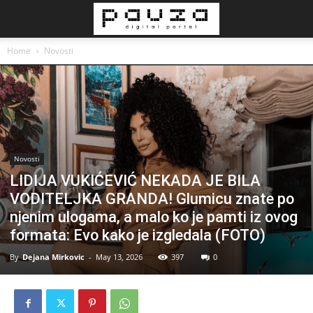
Home
Novosti
Novosti
LIDIJA VUKIĆEVIĆ NEKADA JE BILA
VODITELJKA GRANDA! Glumicu znate po
njenim ulogama, a malo ko je pamti iz ovog
formata: Evo kako je izgledala (FOTO)
By
Dejana Mirkovic
-
May 13, 2026
397
0