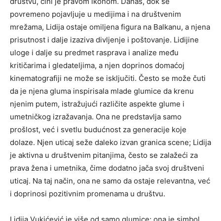
društvu, čini je pravom ikonom.
Danas, dok se
povremeno pojavljuje u medijima i na društvenim
mrežama, Lidija ostaje omiljena figura na Balkanu, a njena
prisutnost i dalje izaziva divljenje i poštovanje.
Lidijine
uloge i dalje su predmet rasprava i analize među
kritičarima i gledateljima, a njen doprinos domaćoj
kinematografiji ne može se isključiti. Često se može čuti
da je njena gluma inspirisala mlade glumice da krenu
njenim putem, istražujući različite aspekte glume i
umetničkog izražavanja.
Ona ne predstavlja samo
prošlost, već i svetlu budućnost za generacije koje
dolaze.
Njen uticaj seže daleko izvan granica scene; Lidija
je aktivna u društvenim pitanjima, često se zalažeći za
prava žena i umetnika, čime dodatno jača svoj društveni
uticaj. Na taj način, ona ne samo da ostaje relevantna, već
i doprinosi pozitivnim promenama u društvu.
Lidija Vukićević je više od samo glumice; ona je simbol