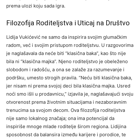
prema ulozi koju sada igra.
Filozofija Roditeljstva i Uticaj na Društvo
Lidija Vukićević ne samo da inspirira svojim glumačkim
radom, već i svojim pristupom roditeljstvu. U razgovorima
je naglašavala da neće biti “klasična baka”, kao što nije
bila ni “klasična majka”. Njeno roditeljstvo je obeleženo
slobodom i radošću, a ona se zalaže za razumevanje i
podršku, umesto strogih pravila.
“Neću biti klasična baka,
jer nisam ni prema svojoj deci bila klasična majka. Usred
noći smo išli u prodavnicu,” izjavila je, naglašavajući svoju
otvorenost prema životnim situacijama i nezaboravnim
trenucima sa svojom decom.
Ova filozofija roditeljstva
nije samo lokalnog značaja; ona ima potencijal da
inspiriše mnoge mlade roditelje širom regiona. Lidijina
sposobnost da balansira između karijere i porodice, te