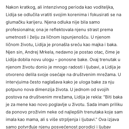
Nakon kratkog, ali intenzivnog perioda kao voditeljka,
Lidija se odlučila vratiti svojim korenima i fokusirati se na
glumačku karijeru. Njena odluka nije bila samo
profesionalna; ona je reflektovala njenu strast prema
umetnosti i želju za ličnom ispunjenošću. U njenom
ličnom životu, Lidija je pronašla sreću kao majka i baka.
Njen sin, Andrej Mrkela, nedavno je postao otac, čime je
Lidija dobila novu ulogu – ponosne bake. Ovaj trenutak u
njenom životu donio je mnogo radosti i ljubavi, a Lidija je
otvoreno delila svoje osećaje na društvenim mrežama.
U
intervjuima često naglašava kako je uloga bake za nju
potpuno nova dimenzija života. U jednom od svojih
postova na društvenim mrežama, Lidija je rekla: “Biti baka
je za mene kao novo poglavlje u životu.
Sada imam priliku
da ponovo proživim neke od najlepših trenutaka koje sam
imala kao mama, ali s više strpljenja i ljubavi.” Ova izjava
samo potvrđuje njenu posvećenost porodici i ljubav