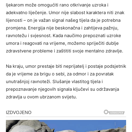
ljekarom može omogućiti rano otkrivanje uzroka i
adekvatno liječenje. Umor nije slabost karaktera niti znak
lijenosti – on je važan signal našeg tijela da je potrebna
promjena. Energija nije beskonačna i zahtijeva pažnju,
ravnotežu i svjesnost. Kada naučimo prepoznati uzroke
umora i reagovati na vrijeme, možemo spriječiti dublje
zdravstvene probleme i zaštititi svoje mentalno zdravlje.
Na kraju, umor prestaje biti neprijatelj i postaje podsjetnik
da je vrijeme za brigu o sebi, za odmor i za povratak
unutrašnjoj ravnoteži. Slušanje vlastitog tijela i
prepoznavanje njegovih signala ključevi su održavanja
zdravlja u ovom ubrzanom svijetu.