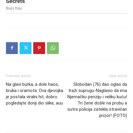
Previous article
Next article
Na glavi burka, a dole haos,
Slobodan (76) dao oglas da
bruka i sramota: Ova djevojka
traži suprugu-Naglasio da ima
je postala viralni hit, dobro
Njemačku penziju i veliku kuću!
pogledajte donji dio slike, auu
Tri žene došle na probu a
sutra policija zatekla stravičan
prizor! (FOTO)