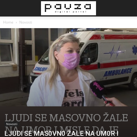
Home
Novosti
Novosti
LJUDl SE MAS0VN0 ŽALE NA UM0R I