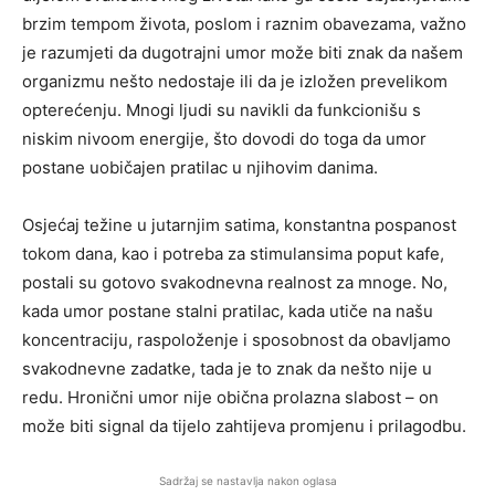
brzim tempom života, poslom i raznim obavezama, važno
je razumjeti da dugotrajni umor može biti znak da našem
organizmu nešto nedostaje ili da je izložen prevelikom
opterećenju. Mnogi ljudi su navikli da funkcionišu s
niskim nivoom energije, što dovodi do toga da umor
postane uobičajen pratilac u njihovim danima.
Osjećaj težine u jutarnjim satima, konstantna pospanost
tokom dana, kao i potreba za stimulansima poput kafe,
postali su gotovo svakodnevna realnost za mnoge. No,
kada umor postane stalni pratilac, kada utiče na našu
koncentraciju, raspoloženje i sposobnost da obavljamo
svakodnevne zadatke, tada je to znak da nešto nije u
redu. Hronični umor nije obična prolazna slabost – on
može biti signal da tijelo zahtijeva promjenu i prilagodbu.
Sadržaj se nastavlja nakon oglasa