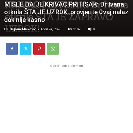
MISLE DA JE KRIVAC PRITISAK: Dr Ivana
otkrila ŠTA JE UZR0K, provjerite 0vaj nalaz
dok nije kasno
By
Dejana Mirkovic
-
April 24, 2026
9102
0
Oglasi - Advertisement