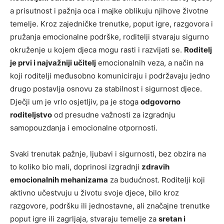
a prisutnost i pažnja oca i majke oblikuju njihove životne
temelje. Kroz zajedničke trenutke, poput igre, razgovora i
pružanja emocionalne podrške, roditelji stvaraju sigurno
okruženje u kojem djeca mogu rasti i razvijati se.
Roditelj
je prvi i najvažniji učitelj
emocionalnih veza, a način na
koji roditelji međusobno komuniciraju i podržavaju jedno
drugo postavlja osnovu za stabilnost i sigurnost djece.
Dječji um je vrlo osjetljiv, pa je stoga
odgovorno
roditeljstvo
od presudne važnosti za izgradnju
samopouzdanja i emocionalne otpornosti.
Svaki trenutak pažnje, ljubavi i sigurnosti, bez obzira na
to koliko bio mali, doprinosi izgradnji
zdravih
emocionalnih mehanizama
za budućnost. Roditelji koji
aktivno učestvuju u životu svoje djece, bilo kroz
razgovore, podršku ili jednostavne, ali značajne trenutke
poput igre ili zagrljaja, stvaraju temelje za
sretan i