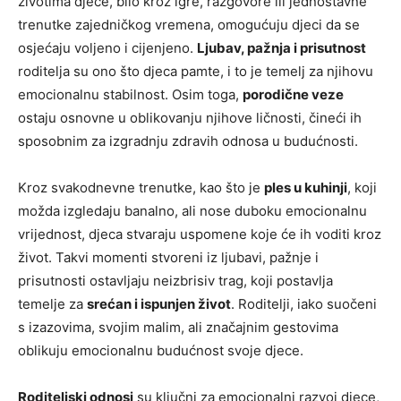
životima djece, bilo kroz igre, razgovore ili jednostavne
trenutke zajedničkog vremena, omogućuju djeci da se
osjećaju voljeno i cijenjeno.
Ljubav, pažnja i prisutnost
roditelja su ono što djeca pamte, i to je temelj za njihovu
emocionalnu stabilnost. Osim toga,
porodične veze
ostaju osnovne u oblikovanju njihove ličnosti, čineći ih
sposobnim za izgradnju zdravih odnosa u budućnosti.
Kroz svakodnevne trenutke, kao što je
ples u kuhinji
, koji
možda izgledaju banalno, ali nose duboku emocionalnu
vrijednost, djeca stvaraju uspomene koje će ih voditi kroz
život. Takvi momenti stvoreni iz ljubavi, pažnje i
prisutnosti ostavljaju neizbrisiv trag, koji postavlja
temelje za
srećan i ispunjen život
. Roditelji, iako suočeni
s izazovima, svojim malim, ali značajnim gestovima
oblikuju emocionalnu budućnost svoje djece.
Roditeljski odnosi
su ključni za emocionalni razvoj djece,