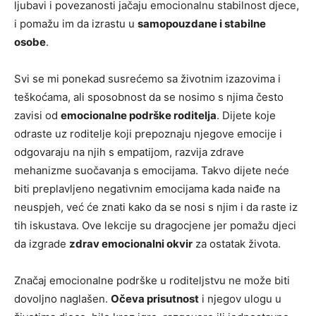
ljubavi i povezanosti jačaju emocionalnu stabilnost djece,
i pomažu im da izrastu u
samopouzdane i stabilne
osobe
.
Svi se mi ponekad susrećemo sa životnim izazovima i
teškoćama, ali sposobnost da se nosimo s njima često
zavisi od
emocionalne podrške roditelja
. Dijete koje
odraste uz roditelje koji prepoznaju njegove emocije i
odgovaraju na njih s empatijom, razvija zdrave
mehanizme suočavanja s emocijama. Takvo dijete neće
biti preplavljeno negativnim emocijama kada naiđe na
neuspjeh, već će znati kako da se nosi s njim i da raste iz
tih iskustava. Ove lekcije su dragocjene jer pomažu djeci
da izgrade
zdrav emocionalni okvir
za ostatak života.
Značaj emocionalne podrške u roditeljstvu ne može biti
dovoljno naglašen.
Očeva prisutnost
i njegov ulogu u