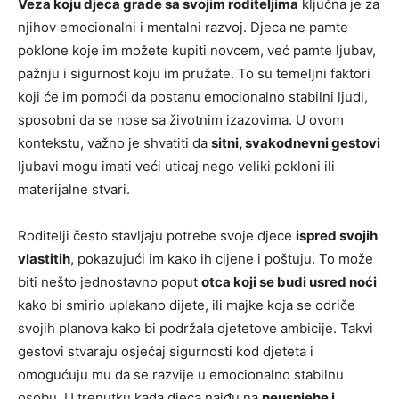
Veza koju djeca grade sa svojim roditeljima
ključna je za
njihov emocionalni i mentalni razvoj. Djeca ne pamte
poklone koje im možete kupiti novcem, već pamte ljubav,
pažnju i sigurnost koju im pružate. To su temeljni faktori
koji će im pomoći da postanu emocionalno stabilni ljudi,
sposobni da se nose sa životnim izazovima. U ovom
kontekstu, važno je shvatiti da
sitni, svakodnevni gestovi
ljubavi mogu imati veći uticaj nego veliki pokloni ili
materijalne stvari.
Roditelji često stavljaju potrebe svoje djece
ispred svojih
vlastitih
, pokazujući im kako ih cijene i poštuju. To može
biti nešto jednostavno poput
otca koji se budi usred noći
kako bi smirio uplakano dijete, ili majke koja se odriče
svojih planova kako bi podržala djetetove ambicije. Takvi
gestovi stvaraju osjećaj sigurnosti kod djeteta i
omogućuju mu da se razvije u emocionalno stabilnu
osobu. U trenutku kada djeca naiđu na
neuspjehe i