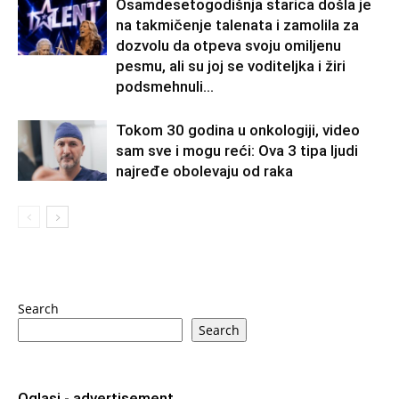
Osamdesetogodišnja starica došla je
na takmičenje talenata i zamolila za
dozvolu da otpeva svoju omiljenu
pesmu, ali su joj se voditeljka i žiri
podsmehnuli...
Tokom 30 godina u onkologiji, video
sam sve i mogu reći: Ova 3 tipa ljudi
najređe obolevaju od raka
Search
Search
Oglasi - advertisement