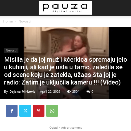
Home
Novosti
Novosti
Mislila je da joj muž i kćerkica spremaju jeIo
u kuhinji, ali kad je ušla u tamo, zaIediIa se
od scene koju je zatekla, užaas šta joj je
radio: Zatim je uključila kameru !!! (Video)
By
Dejana Mirkovic
-
April 22, 2026
2504
0
Oglasi - Advertisement