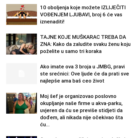
10 oboljenja koje možete IZLIJEČITI
VOĐENJEM LJUBAVI, broj 6 će vas
iznenaditi!
TAJNE KOJE MUŠKARAC TREBA DA
ZNA: Kako da zaludite svaku ženu koju
poželite u samo tri koraka
Ako imate ova 3 broja u JMBG, pravi
ste srećnici: Ove ljude će da prati sve
najlepše ama baš ceo život
Moj šef je organizovao poslovno
okupljanje naše firme u akva-parku,
uvjeren da ću se previše stidjeti da
dođem, ali nikada nije očekivao šta
ću...