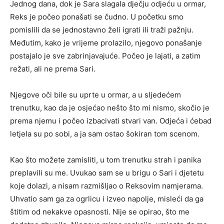
Jednog dana, dok je Sara slagala dječju odjeću u ormar,
Reks je počeo ponašati se čudno. U početku smo
pomislili da se jednostavno želi igrati ili traži pažnju.
Međutim, kako je vrijeme prolazilo, njegovo ponašanje
postajalo je sve zabrinjavajuće. Počeo je lajati, a zatim
režati, ali ne prema Sari.
Njegove oči bile su uprte u ormar, a u sljedećem
trenutku, kao da je osjećao nešto što mi nismo, skočio je
prema njemu i počeo izbacivati stvari van. Odjeća i ćebad
letjela su po sobi, a ja sam ostao šokiran tom scenom.
Kao što možete zamisliti, u tom trenutku strah i panika
preplavili su me. Uvukao sam se u brigu o Sari i djetetu
koje dolazi, a nisam razmišljao o Reksovim namjerama.
Uhvatio sam ga za ogrlicu i izveo napolje, misleći da ga
štitim od nekakve opasnosti. Nije se opirao, što me