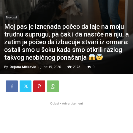
Novosti
Moj pas je iznenada počeo da laje na moju
trudnu suprugu, pa čak i da nasrće na nju, a
zatim je počeo da izbacuje stvari iz ormara:
ostali smo u šoku kada smo otkrili razlog
takvog neobičnog ponašanja
By
Dejana Mirkovic
-
June 15, 2026
2178
0
Oglasi - Advertisement