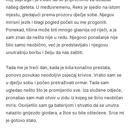
našeg djeteta. U međuvremenu, Reks je sjedio na istom
mjestu, gledajući prema prozoru dječje sobe. Njegov
mirisni jezik i blagi pogled počeli su me progoniti.
Ponekad, tišina može biti mnogo glasnija od riječi, a ja
sam znao da nešto nije u redu. Njegovo ponašanje nije
bilo samo neobično, već je predstavljalo i njegovu
unutrašnju borbu i želju da nas zaštiti.
Tada me je treći dan, kada je kiša konačno prestala,
ponovo povukao neodoljivi osjećaj krivice. Vratio sam se
u dječju sobu i počeo pretraživati ormar. Tada sam
ugledao nešto što je promijenilo sve. Iza složene odjeće,
pronašao sam mali otvor u zidu iz kojeg se širio neobičan
miris. Osvijetlio sam ga baterijom i shvatio da se unutra
nalazilo gnijezdo glodara, a žice su bile oštećene. Srce mi
je gotovo stalo.