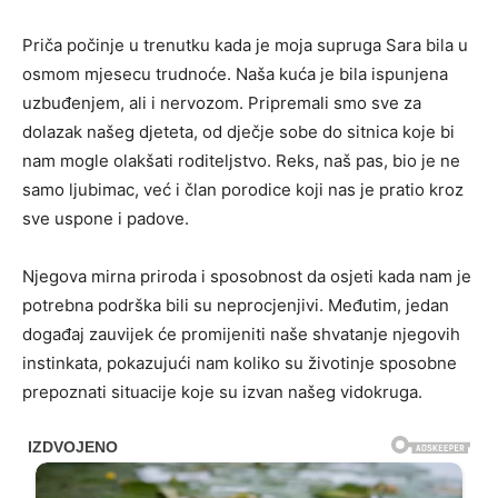
Priča počinje u trenutku kada je moja supruga Sara bila u
osmom mjesecu trudnoće. Naša kuća je bila ispunjena
uzbuđenjem, ali i nervozom. Pripremali smo sve za
dolazak našeg djeteta, od dječje sobe do sitnica koje bi
nam mogle olakšati roditeljstvo. Reks, naš pas, bio je ne
samo ljubimac, već i član porodice koji nas je pratio kroz
sve uspone i padove.
Njegova mirna priroda i sposobnost da osjeti kada nam je
potrebna podrška bili su neprocjenjivi. Međutim, jedan
događaj zauvijek će promijeniti naše shvatanje njegovih
instinkata, pokazujući nam koliko su životinje sposobne
prepoznati situacije koje su izvan našeg vidokruga.