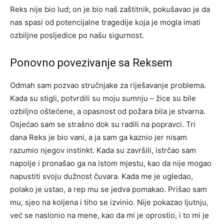
Reks nije bio lud; on je bio naš zaštitnik, pokušavao je da
nas spasi od potencijalne tragedije koja je mogla imati
ozbiljne posljedice po našu sigurnost.
Ponovno povezivanje sa Reksem
Odmah sam pozvao stručnjake za riješavanje problema.
Kada su stigli, potvrdili su moju sumnju – žice su bile
ozbiljno oštećene, a opasnost od požara bila je stvarna.
Osjećao sam se strašno dok su radili na popravci.
Tri
dana Reks je bio vani, a ja sam ga kaznio jer nisam
razumio njegov instinkt. Kada su završili, istrčao sam
napolje i pronašao ga na istom mjestu, kao da nije mogao
napustiti svoju dužnost čuvara. Kada me je ugledao,
polako je ustao, a rep mu se jedva pomakao.
Prišao sam
mu, sjeo na koljena i tiho se izvinio. Nije pokazao ljutnju,
već se naslonio na mene, kao da mi je oprostio, i to mi je