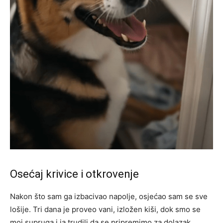
Osećaj krivice i otkrovenje
Nakon što sam ga izbacivao napolje, osjećao sam se sve
lošije. Tri dana je proveo vani, izložen kiši, dok smo se
moj supruga i ja trudili da se pripremimo za dolazak