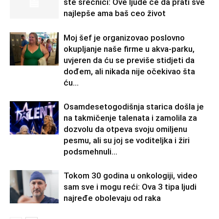
ste srećnici: Ove ljude će da prati sve
najlepše ama baš ceo život
Moj šef je organizovao poslovno
okupljanje naše firme u akva-parku,
uvjeren da ću se previše stidjeti da
dođem, ali nikada nije očekivao šta
ću...
Osamdesetogodišnja starica došla je
na takmičenje talenata i zamolila za
dozvolu da otpeva svoju omiljenu
pesmu, ali su joj se voditeljka i žiri
podsmehnuli...
Tokom 30 godina u onkologiji, video
sam sve i mogu reći: Ova 3 tipa ljudi
najređe obolevaju od raka