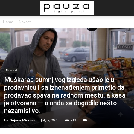
Home
Novosti
Novosti
Muškarac sumnjivog izgleda ušao je u
prodavnicu i sa iznenađenjem primetio da
prodavac spava na radnom mestu, a kasa
je otvorena — a onda se dogodilo nešto
nezamislivo.
By
Dejana Mirkovic
-
July 7, 2026
713
0