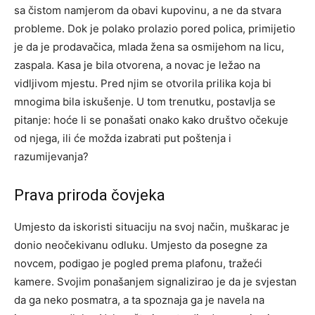
sa čistom namjerom da obavi kupovinu, a ne da stvara
probleme. Dok je polako prolazio pored polica, primijetio
je da je prodavačica, mlada žena sa osmijehom na licu,
zaspala. Kasa je bila otvorena, a novac je ležao na
vidljivom mjestu. Pred njim se otvorila prilika koja bi
mnogima bila iskušenje. U tom trenutku, postavlja se
pitanje: hoće li se ponašati onako kako društvo očekuje
od njega, ili će možda izabrati put poštenja i
razumijevanja?
Prava priroda čovjeka
Umjesto da iskoristi situaciju na svoj način, muškarac je
donio neočekivanu odluku. Umjesto da posegne za
novcem, podigao je pogled prema plafonu, tražeći
kamere. Svojim ponašanjem signalizirao je da je svjestan
da ga neko posmatra, a ta spoznaja ga je navela na