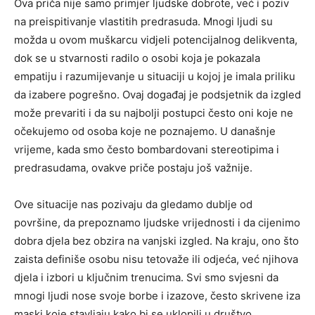
Ova priča nije samo primjer ljudske dobrote, već i poziv
na preispitivanje vlastitih predrasuda. Mnogi ljudi su
možda u ovom muškarcu vidjeli potencijalnog delikventa,
dok se u stvarnosti radilo o osobi koja je pokazala
empatiju i razumijevanje u situaciji u kojoj je imala priliku
da izabere pogrešno.
Ovaj događaj je podsjetnik da izgled
može prevariti i da su najbolji postupci često oni koje ne
očekujemo od osoba koje ne poznajemo. U današnje
vrijeme, kada smo često bombardovani stereotipima i
predrasudama, ovakve priče postaju još važnije.
Ove situacije nas pozivaju da gledamo dublje od
površine, da prepoznamo ljudske vrijednosti i da cijenimo
dobra djela bez obzira na vanjski izgled. Na kraju, ono što
zaista definiše osobu nisu tetovaže ili odjeća, već njihova
djela i izbori u ključnim trenucima. Svi smo svjesni da
mnogi ljudi nose svoje borbe i izazove, često skrivene iza
maski koje stavljaju kako bi se uklopili u društvo.