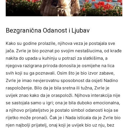
Bezgranična Odanost i Ljubav
Kako su godine prolazile, njihova veza je postajala sve
jača. Zvrle je bio poznat po svojim nestašlucima, od krađe
nakita do upada u kuhinju u potrazi za slatkišima, a
njegova razigrana priroda donosila je osmijehe na lica
svih koji su ga poznavali. Osim što je bio izvor zabave,
Zvrle je imao nevjerovatnu sposobnost da osjeti Nadino
raspoloženje. Bilo da je bila sretna ili tužna, Zvrle je
uvijek znao kako da je oraspoloži. Njihova interakcija nije
se sastojala samo u igri; ona je bila duboko emocionalna,
a njihovo prijateljstvo je postalo simbol odanosti koja se
rijetko može pronaći. Čak je i Nada isticala da je Zvrle bio
njen najbolji prijatelj, onaj koji je uvijek bio uz nju, bez