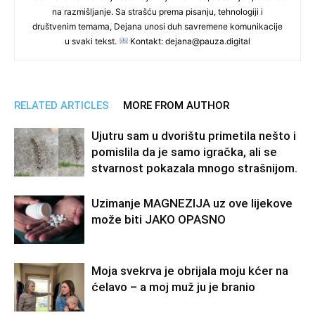
na razmišljanje. Sa strašću prema pisanju, tehnologiji i
društvenim temama, Dejana unosi duh savremene komunikacije
u svaki tekst.
Kontakt: dejana@pauza.digital
RELATED ARTICLES
MORE FROM AUTHOR
Ujutru sam u dvorištu primetila nešto i
pomislila da je samo igračka, ali se
stvarnost pokazala mnogo strašnijom.
Uzimanje MAGNEZIJA uz ove lijekove
može biti JAKO OPASNO
Moja svekrva je obrijala moju kćer na
ćelavo – a moj muž ju je branio