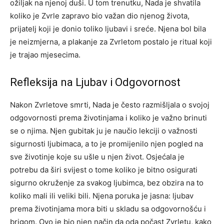
ožiljak na njenoj duši. U tom trenutku, Nada je shvatila
koliko je Zvrle zapravo bio važan dio njenog života,
prijatelj koji je donio toliko ljubavi i sreće.
Njena bol bila
je neizmjerna, a plakanje za Zvrletom postalo je ritual koji
je trajao mjesecima.
Refleksija na Ljubav i Odgovornost
Nakon Zvrletove smrti, Nada je često razmišljala o svojoj
odgovornosti prema životinjama i koliko je važno brinuti
se o njima. Njen gubitak ju je naučio lekciji o važnosti
sigurnosti ljubimaca, a to je promijenilo njen pogled na
sve životinje koje su ušle u njen život.
Osjećala je
potrebu da širi svijest o tome koliko je bitno osigurati
sigurno okruženje za svakog ljubimca, bez obzira na to
koliko mali ili veliki bili. Njena poruka je jasna: ljubav
prema životinjama mora biti u skladu sa odgovornošću i
brigom.
Ovo je bio njen način da oda počast Zvrletu, kako