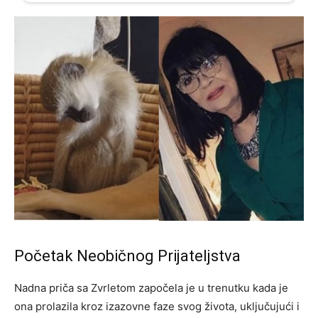
Početak Neobičnog Prijateljstva
Nadna priča sa Zvrletom započela je u trenutku kada je
ona prolazila kroz izazovne faze svog života, uključujući i