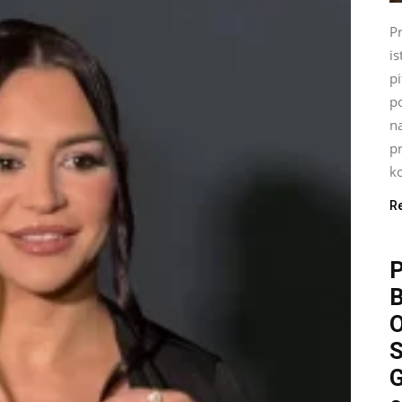
P
is
pi
p
n
pr
ko
R
P
O
S
G