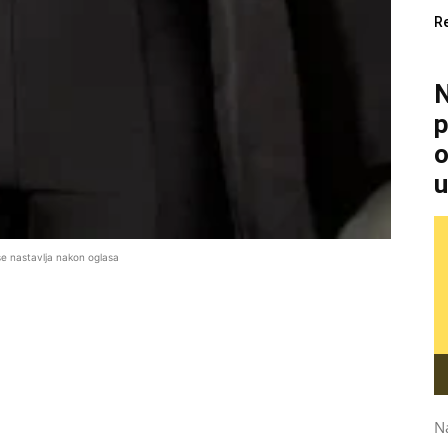
R
N
p
o
u
se nastavlja nakon oglasa
N