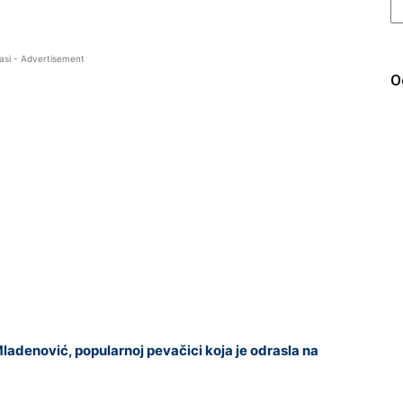
asi - Advertisement
O
adenović, popularnoj pevačici koja je odrasla na