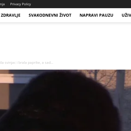
enja
Privacy Policy
ZDRAVLJE
SVAKODNEVNI ŽIVOT
NAPRAVI PAUZU
UŽI
a svinjac i brala paprike, a sad...