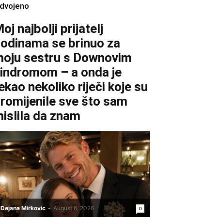
zdvojeno
oj najbolji prijatelj
odinama se brinuo za
oju sestru s Downovim
indromom – a onda je
ekao nekoliko riječi koje su
romijenile sve što sam
islila da znam
Dejana Mirkovic
-
August 6, 2026
0