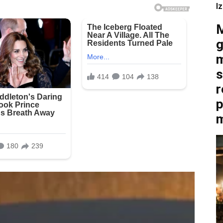
I
M
g
m
s
r
p
m