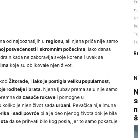
čo
na
u
k
Te
na od najpoznatijih u
regionu
, ali njena priča nije samo
i 
noj posvećenosti
i
skromnim počecima
. Iako danas
R
dra nikada ne zaboravlja svoje korene i uvek se
tima
koje su oblikovale njen život.
N
 kod
Žitorađe
, i
iako je postigla veliku popularnost
,
je roditelje i brata
. Njena ljubav prema selu nije samo
N
spremna da
zasuče rukave
i pomogne u
s
o koliko je njen život sada
urbani
. Pevačica nije imuna
n
rika
i
sadi povrće
bila je deo njenog života dok je bila
š
mota
da se prihvati bilo kog posla, jer to samo pokazuje
.