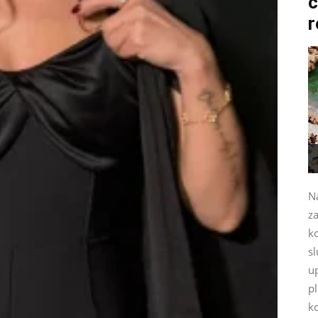
c
r
Na
za
k
sl
up
p
ko