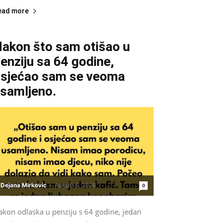
ead more
akon što sam otišao u
enziju sa 64 godine,
sjećao sam se veoma
samljeno.
Dejana Mirkovic
-
August 6, 2026
0
akon odlaska u penziju s 64 godine, jedan