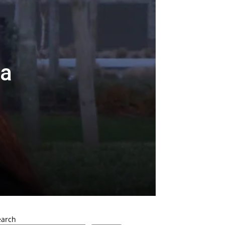
la
earch