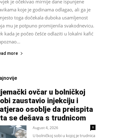
vjek je očekivao mirnije dane ispunjene
vikama koje je godinama odlagao, ali ga je
mjesto toga dočekala duboka usamljenost
oja mu je potpuno promijenila svakodnevicu.
k kada je počeo češće odlaziti u lokalni kafić
upoznao...
ead more
ajnovije
jemački ovčar u bolničkoj
obi zaustavio injekciju i
atjerao osoblje da preispita
ta se dešava s trudnicom
August 4, 2026
0
U bolničkoj sobi u kojoj je trudnica