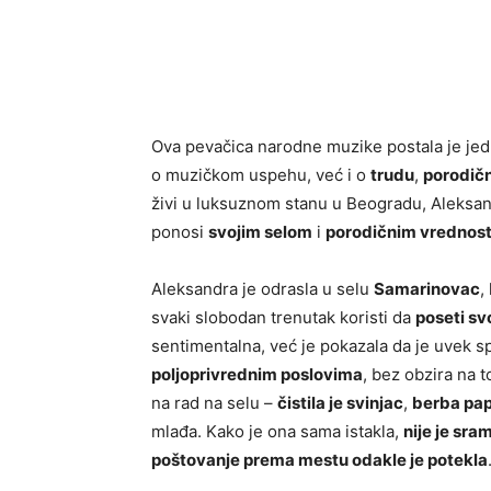
Ova pevačica narodne muzike postala je jed
o muzičkom uspehu, već i o
trudu
,
porodič
živi u luksuznom stanu u Beogradu, Aleksan
ponosi
svojim selom
i
porodičnim vrednos
Aleksandra je odrasla u selu
Samarinovac
,
svaki slobodan trenutak koristi da
poseti svo
sentimentalna, već je pokazala da je uvek 
poljoprivrednim poslovima
, bez obzira na t
na rad na selu –
čistila je svinjac
,
berba pap
mlađa. Kako je ona sama istakla,
nije je sra
poštovanje prema mestu odakle je potekla