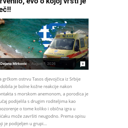
rvenilo, evo o kojoj vrsti je
eč!!
Dejana Mirkovic
-
August 6, 2026
0
 grčkom ostrvu Tasos djevojčica iz Srbije
dobila je bolne kožne reakcije nakon
ontakta s morskom anemonom, a porodica je
učaj podijelila s drugim roditeljima kao
ozorenje o tome koliko i obična igra u
lićaku može završiti neugodno. Prema opisu
ji je podijeljen u grupi...