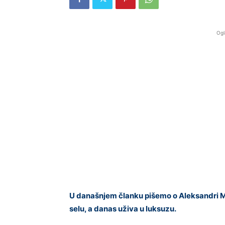
Ogl
U današnjem članku pišemo o Aleksandri Ml
selu, a danas uživa u luksuzu.