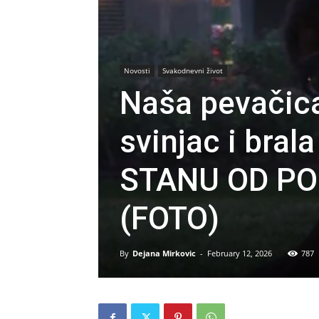
Novosti
Svakodnevni život
Naša pevačica 
svinjac i brala
STANU OD PO
(FOTO)
By
Dejana Mirkovic
-
February 12, 2026
787