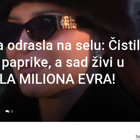
odrasla na selu: Čisti
 paprike, a sad živi u
LA MILIONA EVRA!
0
S