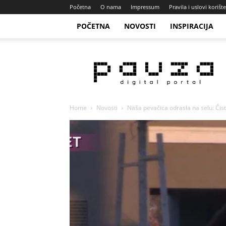
Početna
O nama
Impressum
Pravila i uslovi korišt
POČETNA
NOVOSTI
INSPIRACIJA
Pauza
Portal
Home
Novosti
Naša pevačica odrasla na selu: Čistil