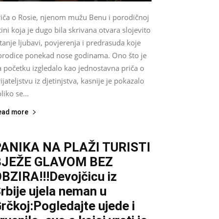
riča o Rosie, njenom mužu Benu i porodičnoj
tini koja je dugo bila skrivana otvara slojevito
tanje ljubavi, povjerenja i predrasuda koje
orodice ponekad nose godinama. Ono što je
a početku izgledalo kao jednostavna priča o
ijateljstvu iz djetinjstva, kasnije je pokazalo
liko se...
ead more
ANIKA NA PLAŽI TURISTI
BJEŽE GLAVOM BEZ
BZIRA!!!Devojčicu iz
rbije ujela neman u
rčkoj:Pogledajte ujede i