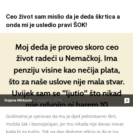
Ceo život sam mislio da je deda škrtica a
onda mi je usledio pravi ŠOK!
Dejana Mirkovic
-
August 5, 2026
0
Godinama je vjerovao da mu je djed jednostavno škrt,
možda čak i bezosjećajan, jer mu nikada nije davao novac
kada bi ga tražio. Tek na dan diplome otkrio je da je iza