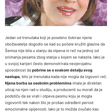
Jedan od trenutaka koji je posebno šokirao njene
obožavatelje dogodio se kad su počele kružiti glasine da
Šemsa nije bila u stanju da otpeva ni reč na jednoj od
snimanja pesama zbog stanja u kojem se nalazila. Iako je
u svojoj karijeri često demonstrirala nevjerojatnu
sposobnost da
pobrine se o svakom detalju svog
nastupa
, bilo je trenutaka kada nije mogla da izgovori reč.
Njena borba sa osobnim problemima
imala je direktan
uticaj na njen rad u studiju, a producenti su morali da je
podstiču da se vrati i otpeva pesmu koju je mogla
izgovoriti tek nakon što je prošao određeni period
emocionalne opijenosti. Iako je to možda zvučalo kao