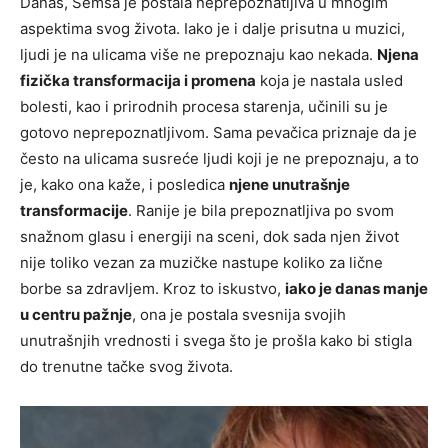
Danas, Šemsa je postala neprepoznatljiva u mnogim
aspektima svog života. Iako je i dalje prisutna u muzici,
ljudi je na ulicama više ne prepoznaju kao nekada.
Njena
fizička transformacija i promena
koja je nastala usled
bolesti, kao i prirodnih procesa starenja, učinili su je
gotovo neprepoznatljivom. Sama pevačica priznaje da je
često na ulicama susreće ljudi koji je ne prepoznaju, a to
je, kako ona kaže, i posledica
njene unutrašnje
transformacije
. Ranije je bila prepoznatljiva po svom
snažnom glasu i energiji na sceni, dok sada njen život
nije toliko vezan za muzičke nastupe koliko za lične
borbe sa zdravljem. Kroz to iskustvo,
iako je danas manje
u centru pažnje
, ona je postala svesnija svojih
unutrašnjih vrednosti i svega što je prošla kako bi stigla
do trenutne tačke svog života.