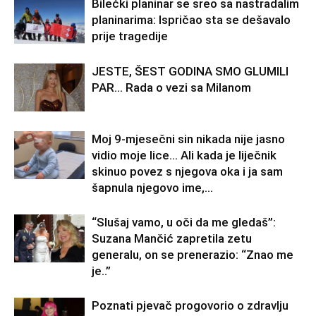
Bilećki planinar se sreo sa nastradalim
planinarima: Ispričao sta se dešavalo
prije tragedije
JESTE, ŠEST GODINA SMO GLUMILI
PAR… Rada o vezi sa Milanom
Moj 9-mjesečni sin nikada nije jasno
vidio moje lice… Ali kada je liječnik
skinuo povez s njegova oka i ja sam
šapnula njegovo ime,...
“Slušaj vamo, u oči da me gledaš”:
Suzana Mančić zapretila zetu
generalu, on se prenerazio: “Znao me
je..”
Poznati pjevač progovorio o zdravlju