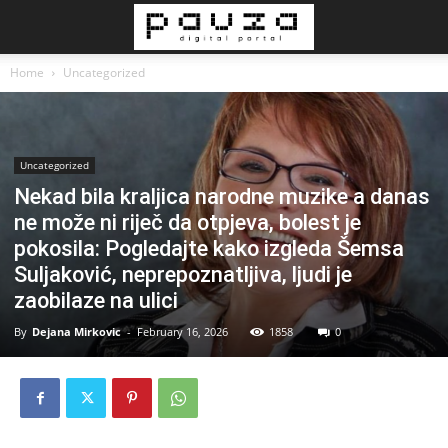
Home
Uncategorized
Uncategorized
Nekad bila kraljica narodne muzike a danas
ne može ni riječ da otpjeva, bolest je
pokosila: Pogledajte kako izgleda Šemsa
Suljaković, neprepoznatljiva, ljudi je
zaobilaze na ulici
By
Dejana Mirkovic
-
February 16, 2026
1858
0