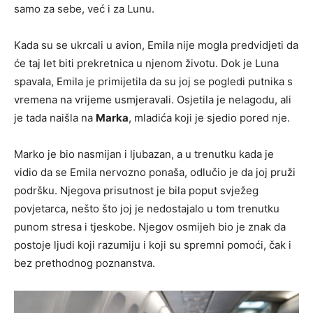
samo za sebe, već i za Lunu.
Kada su se ukrcali u avion, Emila nije mogla predvidjeti da
će taj let biti prekretnica u njenom životu. Dok je Luna
spavala, Emila je primijetila da su joj se pogledi putnika s
vremena na vrijeme usmjeravali. Osjetila je nelagodu, ali
je tada naišla na
Marka
, mladića koji je sjedio pored nje.
Marko je bio nasmijan i ljubazan, a u trenutku kada je
vidio da se Emila nervozno ponaša, odlučio je da joj pruži
podršku. Njegova prisutnost je bila poput svježeg
povjetarca, nešto što joj je nedostajalo u tom trenutku
punom stresa i tjeskobe. Njegov osmijeh bio je znak da
postoje ljudi koji razumiju i koji su spremni pomoći, čak i
bez prethodnog poznanstva.