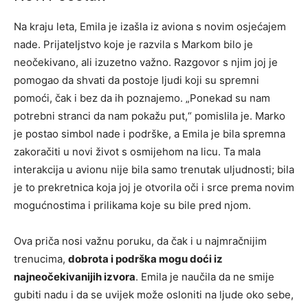
Na kraju leta, Emila je izašla iz aviona s novim osjećajem
nade. Prijateljstvo koje je razvila s Markom bilo je
neočekivano, ali izuzetno važno. Razgovor s njim joj je
pomogao da shvati da postoje ljudi koji su spremni
pomoći, čak i bez da ih poznajemo.
„Ponekad su nam
potrebni stranci da nam pokažu put,“ pomislila je. Marko
je postao simbol nade i podrške, a Emila je bila spremna
zakoračiti u novi život s osmijehom na licu.
Ta mala
interakcija u avionu nije bila samo trenutak uljudnosti; bila
je to prekretnica koja joj je otvorila oči i srce prema novim
mogućnostima i prilikama koje su bile pred njom.
Ova priča nosi važnu poruku, da čak i u najmračnijim
trenucima,
dobrota i podrška mogu doći iz
najneočekivanijih izvora
. Emila je naučila da ne smije
gubiti nadu i da se uvijek može osloniti na ljude oko sebe,