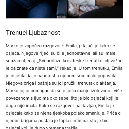
Trenuci Ljubaznosti
Marko je započeo razgovor s Emila, pitajući je kako se
osjeća. Njegove riječi su bile jednostavne, ali su imale
snažan utjecaj. „Svi prolaze kroz teške trenutke, ali važno
je da znate da niste sami,“ rekao je. U tom trenutku, Emila
je osjetila da je napetost u njenom srcu malo popustila.
Njegova briga i pažnja su joj pružili trenutak olakšanja.
Marko joj je pomogao da se osjeća manje izolovano i više
povezanom s ljudima oko sebe, što je bio osjećaj koji je
dugo nije imala. Kako se razgovor nastavljao, Emila je
osjećala kako se njena tjeskoba polako smanjuje. Priča o
njenim brigama postala je topla i intimna, što je bio
osjećaj koji je dugo vremena tražila.