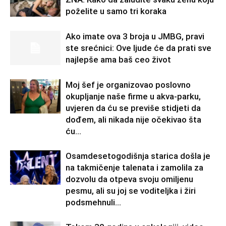
poželite u samo tri koraka
Ako imate ova 3 broja u JMBG, pravi
ste srećnici: Ove ljude će da prati sve
najlepše ama baš ceo život
Moj šef je organizovao poslovno
okupljanje naše firme u akva-parku,
uvjeren da ću se previše stidjeti da
dođem, ali nikada nije očekivao šta
ću...
Osamdesetogodišnja starica došla je
na takmičenje talenata i zamolila za
dozvolu da otpeva svoju omiljenu
pesmu, ali su joj se voditeljka i žiri
podsmehnuli...