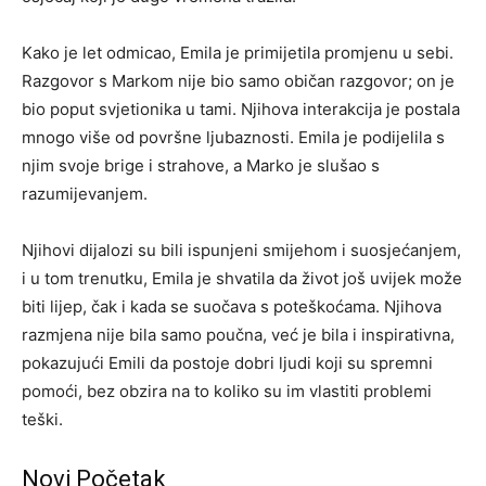
Kako je let odmicao, Emila je primijetila promjenu u sebi.
Razgovor s Markom nije bio samo običan razgovor; on je
bio poput svjetionika u tami. Njihova interakcija je postala
mnogo više od površne ljubaznosti. Emila je podijelila s
njim svoje brige i strahove, a Marko je slušao s
razumijevanjem.
Njihovi dijalozi su bili ispunjeni smijehom i suosjećanjem,
i u tom trenutku, Emila je shvatila da život još uvijek može
biti lijep, čak i kada se suočava s poteškoćama. Njihova
razmjena nije bila samo poučna, već je bila i inspirativna,
pokazujući Emili da postoje dobri ljudi koji su spremni
pomoći, bez obzira na to koliko su im vlastiti problemi
teški.
Novi Početak