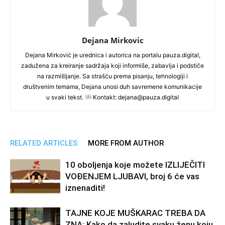
Dejana Mirkovic
Dejana Mirković je urednica i autorica na portalu pauza.digital,
zadužena za kreiranje sadržaja koji informiše, zabavlja i podstiče
na razmišljanje. Sa strašću prema pisanju, tehnologiji i
društvenim temama, Dejana unosi duh savremene komunikacije
u svaki tekst.
Kontakt: dejana@pauza.digital
RELATED ARTICLES
MORE FROM AUTHOR
10 oboljenja koje možete IZLIJEČITI
VOĐENJEM LJUBAVI, broj 6 će vas
iznenaditi!
TAJNE KOJE MUŠKARAC TREBA DA
ZNA: Kako da zaludite svaku ženu koju