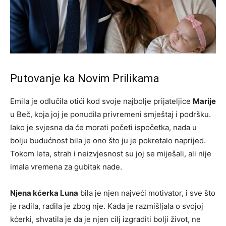
Putovanje ka Novim Prilikama
Emila je odlučila otići kod svoje najbolje prijateljice
Marije
u Beč, koja joj je ponudila privremeni smještaj i podršku.
Iako je svjesna da će morati početi ispočetka, nada u
bolju budućnost bila je ono što ju je pokretalo naprijed.
Tokom leta, strah i neizvjesnost su joj se miješali, ali nije
imala vremena za gubitak nade.
Njena kćerka Luna
bila je njen najveći motivator, i sve što
je radila, radila je zbog nje. Kada je razmišljala o svojoj
kćerki, shvatila je da je njen cilj izgraditi bolji život, ne