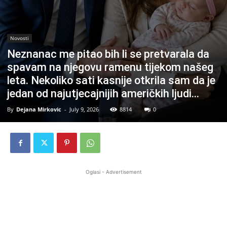
Novosti
Neznanac me pitao bih li se pretvarala da
spavam na njegovu ramenu tijekom našeg
leta. Nekoliko sati kasnije otkrila sam da je
jedan od najutjecajnijih američkih ljudi…
By
Dejana Mirkovic
-
July 9, 2026
8814
0
Oglasi - Advertisement