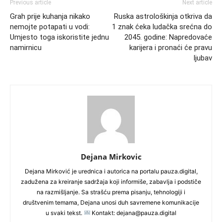
Previous article
Next article
Grah prije kuhanja nikako
Ruska astrološkinja otkriva da
nemojte potapati u vodi:
1 znak ćeka ludačka srećna do
Umjesto toga iskoristite jednu
2045. godine: Napredovaće
namirnicu
karijera i pronaći će pravu
ljubav
Dejana Mirkovic
Dejana Mirković je urednica i autorica na portalu pauza.digital,
zadužena za kreiranje sadržaja koji informiše, zabavlja i podstiče
na razmišljanje. Sa strašću prema pisanju, tehnologiji i
društvenim temama, Dejana unosi duh savremene komunikacije
u svaki tekst.
Kontakt: dejana@pauza.digital