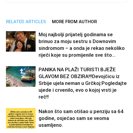
RELATED ARTICLES
MORE FROM AUTHOR
Moj najbolji prijatelj godinama se
brinuo za moju sestru s Downovim
sindromom – a onda je rekao nekoliko
riječi koje su promijenile sve što...
PANIKA NA PLAŽI TURISTI BJEŽE
GLAVOM BEZ OBZIRA!!!Devojčicu iz
Srbije ujela neman u Grčkoj:Pogledajte
ujede i crvenilo, evo o kojoj vrsti je
reč!!
Nakon što sam otišao u penziju sa 64
godine, osjećao sam se veoma
usamljeno.