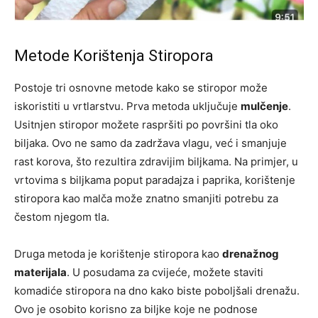
Metode Korištenja Stiropora
Postoje tri osnovne metode kako se stiropor može
iskoristiti u vrtlarstvu. Prva metoda uključuje
mulčenje
.
Usitnjen stiropor možete raspršiti po površini tla oko
biljaka. Ovo ne samo da zadržava vlagu, već i smanjuje
rast korova, što rezultira zdravijim biljkama. Na primjer, u
vrtovima s biljkama poput paradajza i paprika, korištenje
stiropora kao malča može znatno smanjiti potrebu za
čestom njegom tla.
Druga metoda je korištenje stiropora kao
drenažnog
materijala
. U posudama za cvijeće, možete staviti
komadiće stiropora na dno kako biste poboljšali drenažu.
Ovo je osobito korisno za biljke koje ne podnose