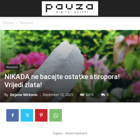
Home
Novosti
Novosti
NIKADA ne bacajte ostatke stiropora!
Vrijedi zlata!
By
Dejana Mirkovic
-
December 12, 2025
6476
0
Oglasi - Advertisement