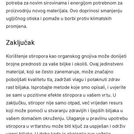
potreba za novim sirovinama i energijom potrebnom za
proizvodnju novog materijala. Ovo doprinosi smanjenju
ugljičnog otiska i pomaže u borbi protiv klimatskih
promjena.
Zaključak
Korištenje stiropora kao organskog gnojiva može donijeti
brojne prednosti za vaše biljke i okoliš. Ovaj jedinstveni
materijal, koji se često zanemaruje, može značajno
poboljšati kvalitetu tla, zadržati vlagu i potaknuti zdrav
rast biljaka. Isprobajte metode koje smo opisali, i uvjerite
se sami u pozitivne efekte stiropora u vašem vrtu.
U
zaključku, stiropor nije samo otpad, već vrijedan resurs
koji može pomoći u stvaranju zdravijih i ljepših biljaka u
vašem domaćem okruženju.
Ulaganje u pravilnu upotrebu
stiropora u vrtlarstvu može biti ključ za uspješan i održiv
uzgoj biljaka. U doba kada je ekologija sve važnija,