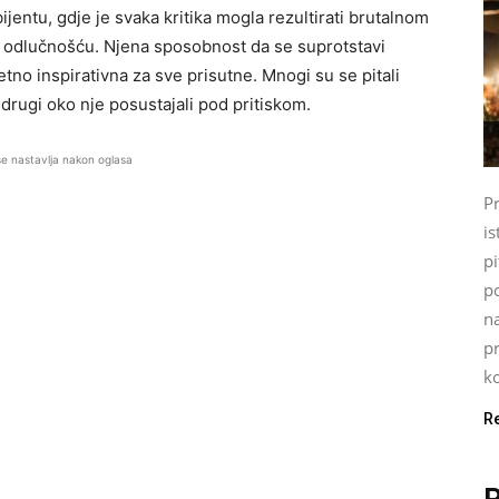
bijentu, gdje je svaka kritika mogla rezultirati brutalnom
i odlučnošću. Njena sposobnost da se suprotstavi
etno inspirativna za sve prisutne. Mnogi su se pitali
 drugi oko nje posustajali pod pritiskom.
se nastavlja nakon oglasa
P
is
pi
p
n
pr
ko
R