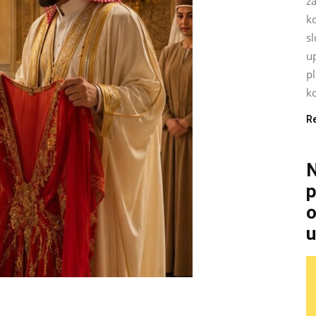
za
k
sl
up
p
ko
R
N
p
o
u