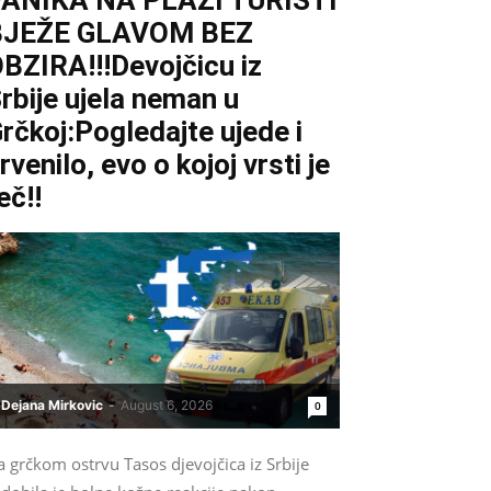
ANIKA NA PLAŽI TURISTI
BJEŽE GLAVOM BEZ
BZIRA!!!Devojčicu iz
rbije ujela neman u
rčkoj:Pogledajte ujede i
rvenilo, evo o kojoj vrsti je
eč!!
Dejana Mirkovic
-
August 6, 2026
0
 grčkom ostrvu Tasos djevojčica iz Srbije