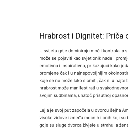
Hrabrost i Dignitet: Priča o
U svijetu gdje dominiraju moć i kontrola, a 
može se pojaviti kao svjetionik nade i promje
emotivna i inspirativna, prikazujući kako je
promjene čak i u najnepovoljnijim okolnostim
koje se ne može lako slomiti, čak ni u najte
hrabrost može manifestirati u svakodnevnom
svojim sudbinama, unatoč prisutnoj opasnos
Lejla je svoj put započela u dvorcu šejha Ami
visoke zidove između moćnih i onih koji su 
gdje su sluge dvorca živjele u strahu, a žen