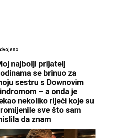
zdvojeno
oj najbolji prijatelj
odinama se brinuo za
oju sestru s Downovim
indromom – a onda je
ekao nekoliko riječi koje su
romijenile sve što sam
islila da znam