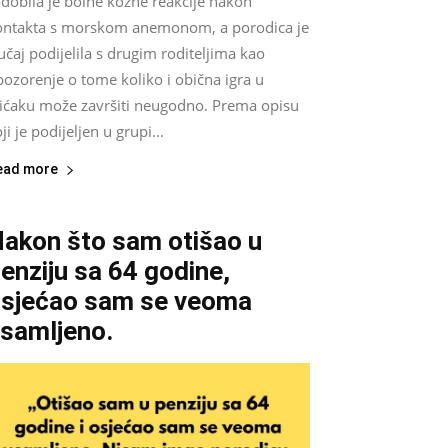
dobila je bolne kožne reakcije nakon
ontakta s morskom anemonom, a porodica je
učaj podijelila s drugim roditeljima kao
ozorenje o tome koliko i obična igra u
lićaku može završiti neugodno. Prema opisu
ji je podijeljen u grupi...
ead more
akon što sam otišao u
enziju sa 64 godine,
sjećao sam se veoma
samljeno.