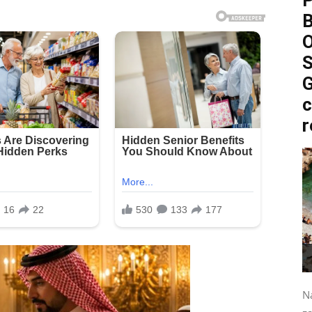
P
O
S
G
c
r
Na