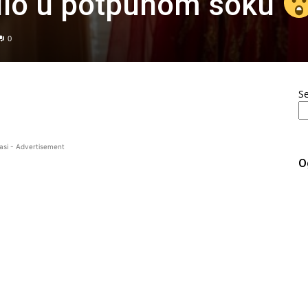
vilo u potpunom šoku
0
S
asi - Advertisement
O