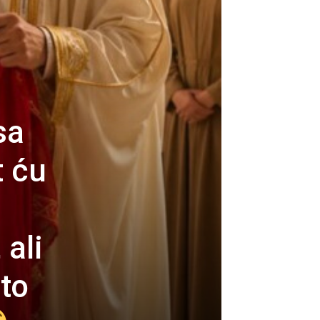
sa
t ću
 ali
što