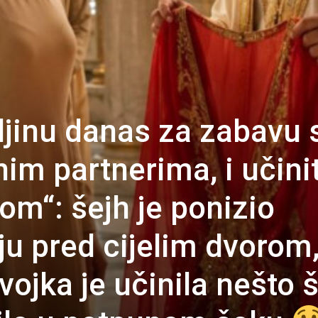
ljinu danas za zabavu 
im partnerima, i učini
om“: šejh je ponizio
u pred cijelim dvorom,
evojka je učinila nešto 