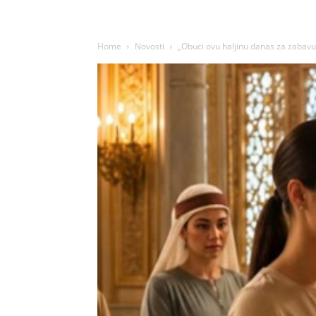
Home
Novosti
„Obuci ovu haljinu danas za zabavu 