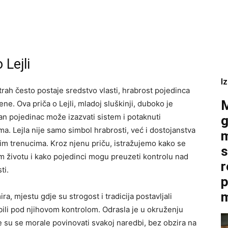
 Lejli
I
strah često postaje sredstvo vlasti, hrabrost pojedinca
M
ne. Ova priča o Lejli, mladoj sluškinji, duboko je
dan pojedinac može izazvati sistem i potaknuti
g
a. Lejla nije samo simbol hrabrosti, već i dostojanstva
m
žim trenucima. Kroz njenu priču, istražujemo kako se
s
 životu i kako pojedinci mogu preuzeti kontrolu nad
r
ti.
p
m
ra, mjestu gdje su strogost i tradicija postavljali
bili pod njihovom kontrolom. Odrasla je u okruženju
e su se morale povinovati svakoj naredbi, bez obzira na