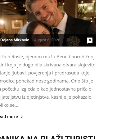
Dejana Mirkovic
-
August 6, 2026
0
riča o Rosie, njenom mužu Benu i porodičnoj
tini koja je dugo bila skrivana otvara slojevito
tanje ljubavi, povjerenja i predrasuda koje
orodice ponekad nose godinama. Ono što je
a početku izgledalo kao jednostavna priča o
ijateljstvu iz djetinjstva, kasnije je pokazalo
liko se...
ead more