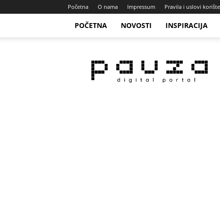
Početna
O nama
Impressum
Pravila i uslovi korišt
POČETNA
NOVOSTI
INSPIRACIJA
Pauza
Portal