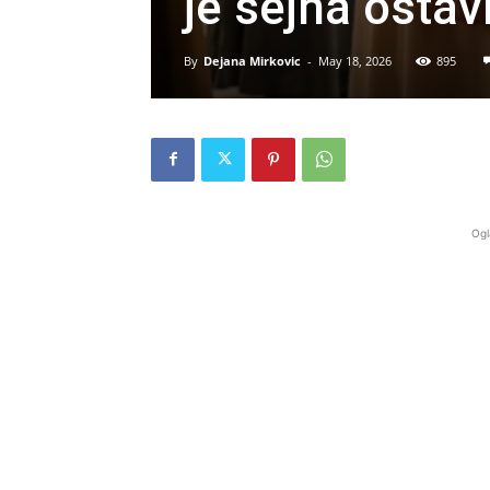
je šejha osta
By
Dejana Mirkovic
-
May 18, 2026
895
Ogl