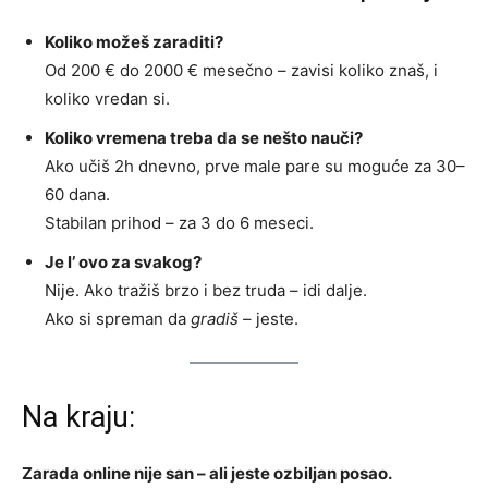
Koliko možeš zaraditi?
Od 200 € do 2000 € mesečno – zavisi koliko znaš, i
koliko vredan si.
Koliko vremena treba da se nešto nauči?
Ako učiš 2h dnevno, prve male pare su moguće za 30–
60 dana.
Stabilan prihod – za 3 do 6 meseci.
Je l’ ovo za svakog?
Nije. Ako tražiš brzo i bez truda – idi dalje.
Ako si spreman da
gradiš
– jeste.
Na kraju:
Zarada online nije san – ali jeste ozbiljan posao.