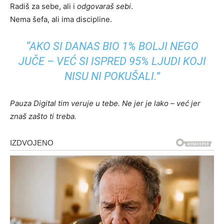
Radiš za sebe, ali i
odgovaraš sebi
.
Nema šefa, ali ima discipline.
“AKO SI DANAS BIO 1% BOLJI NEGO
JUČE – VEĆ SI ISPRED 95% LJUDI KOJI
NISU NI POKUŠALI.”
Pauza Digital tim veruje u tebe. Ne jer je lako – već jer
znaš zašto ti treba.