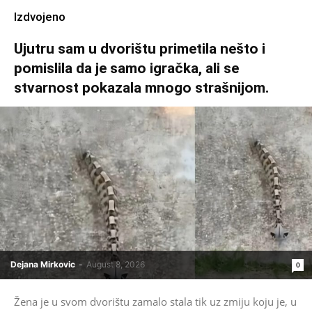
Izdvojeno
Ujutru sam u dvorištu primetila nešto i
pomislila da je samo igračka, ali se
stvarnost pokazala mnogo strašnijom.
Dejana Mirkovic
-
August 8, 2026
0
Žena je u svom dvorištu zamalo stala tik uz zmiju koju je, u