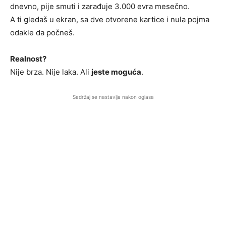
dnevno, pije smuti i zarađuje 3.000 evra mesečno.
A ti gledaš u ekran, sa dve otvorene kartice i nula pojma
odakle da počneš.
Realnost?
Nije brza. Nije laka. Ali
jeste moguća
.
Sadržaj se nastavlja nakon oglasa