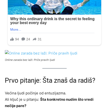
Online zarada bez laži: Priče pravih ljudi
Prvo pitanje: Šta znaš da radiš?
Većina ljudi počinje od entuzijazma.
Ali ključ je u pitanju:
Šta konkretno nudim što vredi
nečije pare?