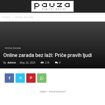
Home
Online Zarada
Online Zarada
Online zarada bez laži: Priče pravih ljudi
By
Admin
-
May 26, 2025
218
0
Oglasi - Advertisement