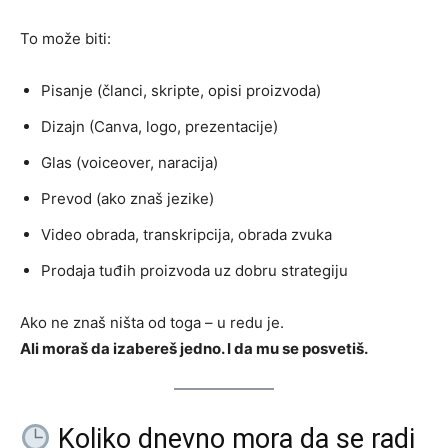
To može biti:
Pisanje (članci, skripte, opisi proizvoda)
Dizajn (Canva, logo, prezentacije)
Glas (voiceover, naracija)
Prevod (ako znaš jezike)
Video obrada, transkripcija, obrada zvuka
Prodaja tuđih proizvoda uz dobru strategiju
Ako ne znaš ništa od toga – u redu je.
Ali moraš da izabereš jedno. I da mu se posvetiš.
Koliko dnevno mora da se radi