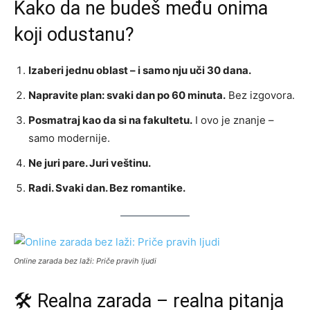
Kako da ne budeš među onima
koji odustanu?
Izaberi jednu oblast – i samo nju uči 30 dana.
Napravite plan: svaki dan po 60 minuta.
Bez izgovora.
Posmatraj kao da si na fakultetu.
I ovo je znanje –
samo modernije.
Ne juri pare. Juri veštinu.
Radi. Svaki dan. Bez romantike.
Online zarada bez laži: Priče pravih ljudi
🛠 Realna zarada – realna pitanja