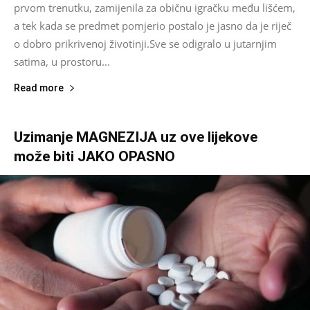
prvom trenutku, zamijenila za običnu igračku među lišćem,
a tek kada se predmet pomjerio postalo je jasno da je riječ
o dobro prikrivenoj životinji.Sve se odigralo u jutarnjim
satima, u prostoru...
Read more
Uzimanje MAGNEZIJA uz ove lijekove
može biti JAKO OPASNO