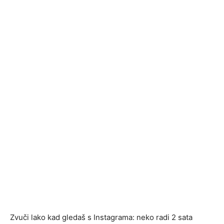
Zvuči lako kad gledaš s Instagrama: neko radi 2 sata