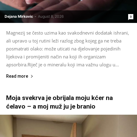
Dejana Mirkovic
-
August 8, 2026
0
Magnezij se često uzima kao svakodnevni dodatak ishrani,
ali upravo u toj rutini leži razlog zbog kojeg ga ne treba
posmatrati olako: može uticati na djelovanje pojedinih
lijekova i promijeniti način na koji ih organizam
apsorbira.Riječ je o mineralu koji ima važnu ulogu u...
Read more
Moja svekrva je obrijala moju kćer na
ćelavo – a moj muž ju je branio