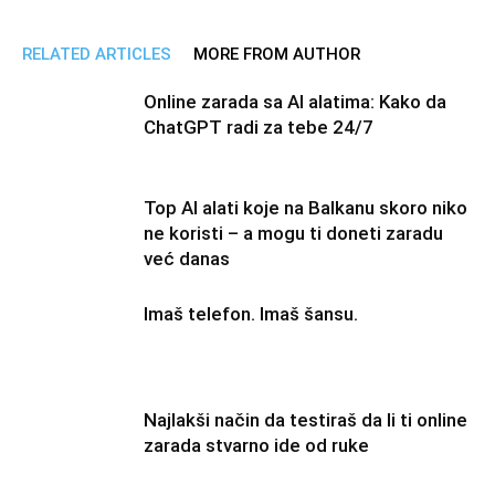
RELATED ARTICLES
MORE FROM AUTHOR
Online zarada sa AI alatima: Kako da
ChatGPT radi za tebe 24/7
Top AI alati koje na Balkanu skoro niko
ne koristi – a mogu ti doneti zaradu
već danas
Imaš telefon. Imaš šansu.
Najlakši način da testiraš da li ti online
zarada stvarno ide od ruke