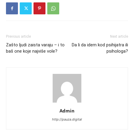
Previous article
Next article
Zašto ljudi zaista varaju – i to
Da li da idem kod psihijatra ili
baš one koje najviše vole?
psihologa?
Admin
http://pauza.digital