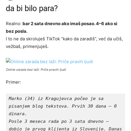
da bi bilo para?
Realno:
bar 2 sata dnevno ako imaš posao. 4–6 ako si
bez posla.
I to ne da skroluješ TikTok “kako da zaradiš”, već da učiš,
vežbaš, primenjuješ.
Online zarada bez laži: Priče pravih ljudi
Primer:
Marko (34) iz Kragujevca počeo je sa 
pisanjem blog tekstova. Prvih 30 dana – 0 
dinara.
Posle 3 meseca rada po 3 sata dnevno – 
dobio je prvog klijenta iz Slovenije. Danas 