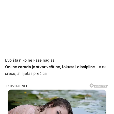
Evo šta niko ne kaže naglas:
Online zarada je stvar veštine, fokusa i discipline
– a ne
sreće, afilijeta i prečica.