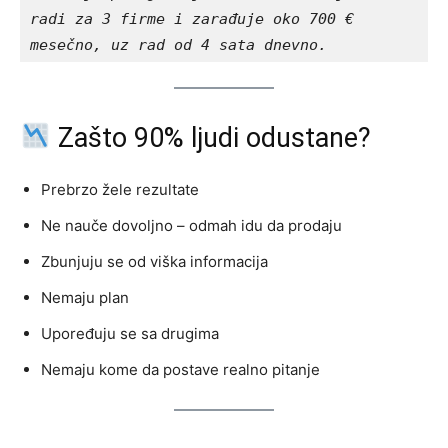
radi za 3 firme i zarađuje oko 700 € 
mesečno, uz rad od 4 sata dnevno.
Zašto 90% ljudi odustane?
Prebrzo žele rezultate
Ne nauče dovoljno – odmah idu da prodaju
Zbunjuju se od viška informacija
Nemaju plan
Upoređuju se sa drugima
Nemaju kome da postave realno pitanje