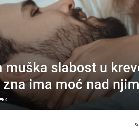
a muška slabost u krev
o zna ima moć nad nji
0
S