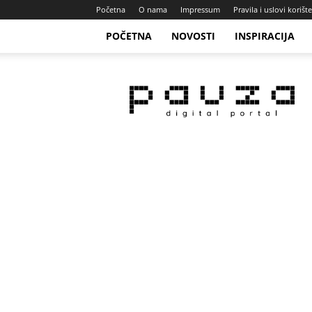
Početna
O nama
Impressum
Pravila i uslovi korišt
POČETNA
NOVOSTI
INSPIRACIJA
Pauza
Portal