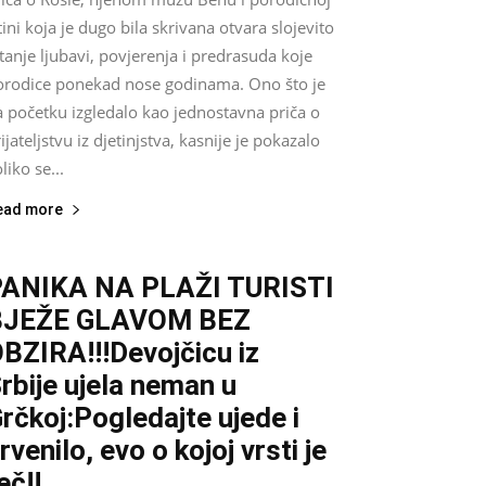
tini koja je dugo bila skrivana otvara slojevito
tanje ljubavi, povjerenja i predrasuda koje
orodice ponekad nose godinama. Ono što je
a početku izgledalo kao jednostavna priča o
ijateljstvu iz djetinjstva, kasnije je pokazalo
liko se...
ead more
ANIKA NA PLAŽI TURISTI
BJEŽE GLAVOM BEZ
BZIRA!!!Devojčicu iz
rbije ujela neman u
rčkoj:Pogledajte ujede i
rvenilo, evo o kojoj vrsti je
eč!!