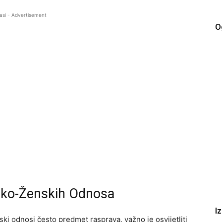
asi - Advertisement
O
ško-Ženskih Odnosa
I
 odnosi često predmet rasprava, važno je osvijetliti