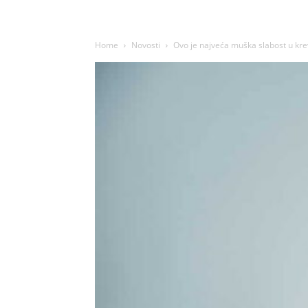
Home
Novosti
Ovo je najveća muška slabost u krev