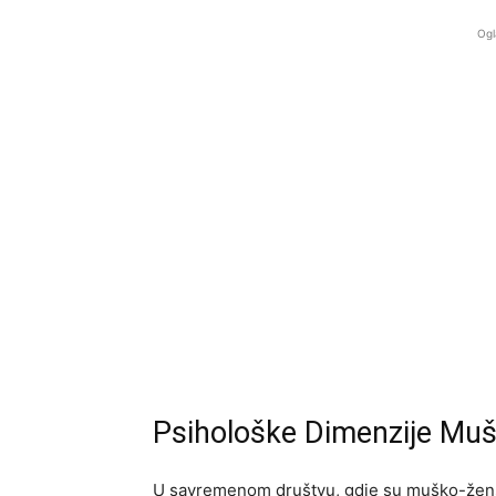
Ogl
Psihološke Dimenzije Mu
U savremenom društvu, gdje su muško-ženski