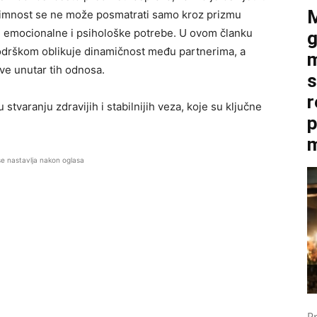
M
Intimnost se ne može posmatrati samo kroz prizmu
e emocionalne i psihološke potrebe. U ovom članku
g
podrškom oblikuje dinamičnost među partnerima, a
m
e unutar tih odnosa.
s
r
varanju zdravijih i stabilnijih veza, koje su ključne
p
m
se nastavlja nakon oglasa
P