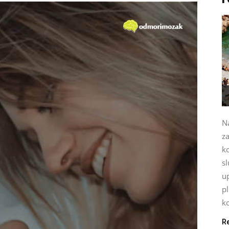
Na
za
k
sl
up
p
ko
R