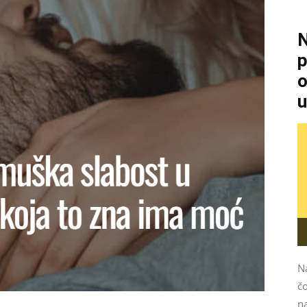
N
p
o
u
N
čo
na