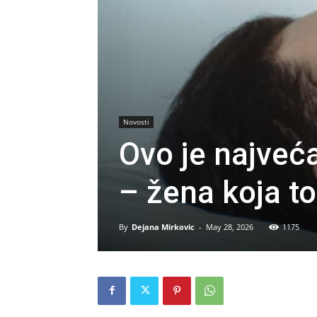
Novosti
Ovo je najveć
– žena koja t
By
Dejana Mirkovic
-
May 28, 2026
1175