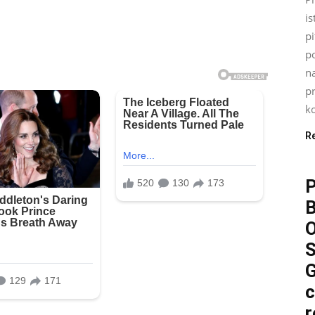
is
pi
p
n
pr
ko
R
P
O
S
G
c
r