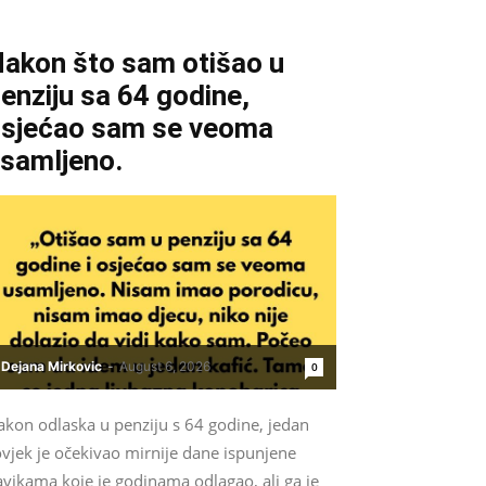
akon što sam otišao u
enziju sa 64 godine,
sjećao sam se veoma
samljeno.
Dejana Mirkovic
-
August 6, 2026
0
akon odlaska u penziju s 64 godine, jedan
vjek je očekivao mirnije dane ispunjene
vikama koje je godinama odlagao, ali ga je