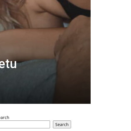
etu
m
earch
Search