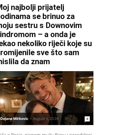
oj najbolji prijatelj
odinama se brinuo za
oju sestru s Downovim
indromom – a onda je
ekao nekoliko riječi koje su
romijenile sve što sam
islila da znam
Dejana Mirkovic
-
August 6, 2026
0
riča o Rosie, njenom mužu Benu i porodičnoj