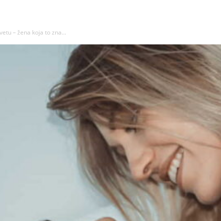
etu – žena koja to zna...