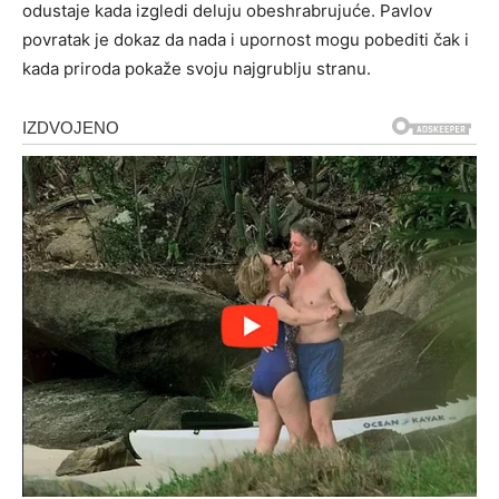
odustaje kada izgledi deluju obeshrabrujuće. Pavlov
povratak je dokaz da nada i upornost mogu pobediti čak i
kada priroda pokaže svoju najgrublju stranu.