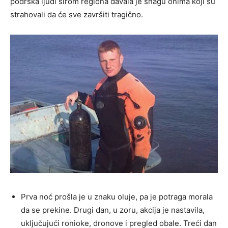
podrška ljudi širom regiona davala je snagu onima koji su
strahovali da će sve završiti tragično.
Prva noć prošla je u znaku oluje, pa je potraga morala
da se prekine. Drugi dan, u zoru, akcija je nastavila,
uključujući ronioke, dronove i pregled obale. Treći dan