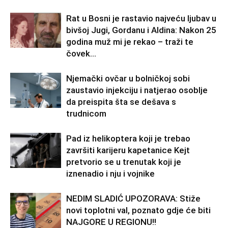
Rat u Bosni je rastavio najveću ljubav u
bivšoj Jugi, Gordanu i Aldina: Nakon 25
godina muž mi je rekao – traži te
čovek...
Njemački ovčar u bolničkoj sobi
zaustavio injekciju i natjerao osoblje
da preispita šta se dešava s
trudnicom
Pad iz helikoptera koji je trebao
završiti karijeru kapetanice Kejt
pretvorio se u trenutak koji je
iznenadio i nju i vojnike
NEDIM SLADIĆ UPOZORAVA: Stiže
novi toplotni val, poznato gdje će biti
NAJGORE U REGIONU!!