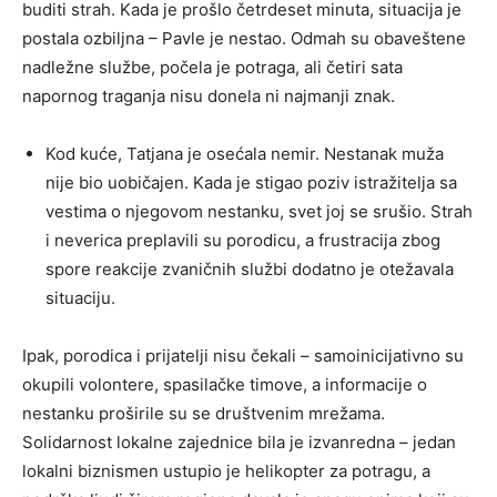
buditi strah. Kada je prošlo četrdeset minuta, situacija je
postala ozbiljna – Pavle je nestao. Odmah su obaveštene
nadležne službe, počela je potraga, ali četiri sata
napornog traganja nisu donela ni najmanji znak.
Kod kuće, Tatjana je osećala nemir. Nestanak muža
nije bio uobičajen. Kada je stigao poziv istražitelja sa
vestima o njegovom nestanku, svet joj se srušio. Strah
i neverica preplavili su porodicu, a frustracija zbog
spore reakcije zvaničnih službi dodatno je otežavala
situaciju.
Ipak, porodica i prijatelji nisu čekali – samoinicijativno su
okupili volontere, spasilačke timove, a informacije o
nestanku proširile su se društvenim mrežama.
Solidarnost lokalne zajednice bila je izvanredna – jedan
lokalni biznismen ustupio je helikopter za potragu, a