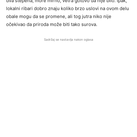
dva stepena, more mirno, vetra gotovo da nije bilo. Ipak,
lokalni ribari dobro znaju koliko brzo uslovi na ovom delu
obale mogu da se promene, ali tog jutra niko nije
očekivao da priroda može biti tako surova.
Sadržaj se nastavlja nakon oglasa