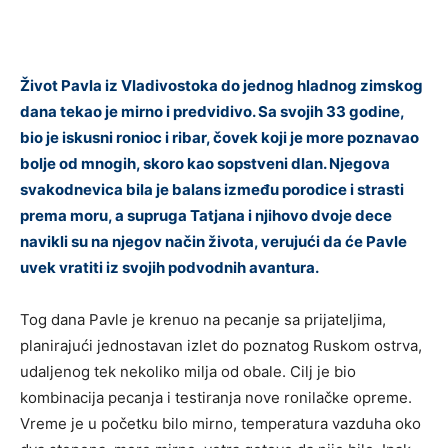
Život Pavla iz Vladivostoka do jednog hladnog zimskog
dana tekao je mirno i predvidivo. Sa svojih 33 godine,
bio je iskusni ronioc i ribar, čovek koji je more poznavao
bolje od mnogih, skoro kao sopstveni dlan. Njegova
svakodnevica bila je balans između porodice i strasti
prema moru, a supruga Tatjana i njihovo dvoje dece
navikli su na njegov način života, verujući da će Pavle
uvek vratiti iz svojih podvodnih avantura.
Tog dana Pavle je krenuo na pecanje sa prijateljima,
planirajući jednostavan izlet do poznatog Ruskom ostrva,
udaljenog tek nekoliko milja od obale. Cilj je bio
kombinacija pecanja i testiranja nove ronilačke opreme.
Vreme je u početku bilo mirno, temperatura vazduha oko