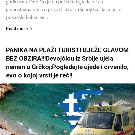
godinama. Ono što je na početku izgledalo kao
jednostavna priča o prijateljstvu iz djetinjstva, kasnije je
pokazalo koliko se...
Read more
PANIKA NA PLAŽI TURISTI BJEŽE GLAVOM
BEZ OBZIRA!!!Devojčicu iz Srbije ujela
neman u Grčkoj:Pogledajte ujede i crvenilo,
evo o kojoj vrsti je reč!!