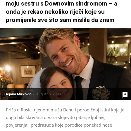
moju sestru s Downovim sindromom – a
onda je rekao nekoliko riječi koje su
promijenile sve što sam mislila da znam
Dejana Mirkovic
-
August 6, 2026
0
Priča o Rosie, njenom mužu Benu i porodičnoj istini koja je
dugo bila skrivana otvara slojevito pitanje ljubavi,
povjerenja i predrasuda koje porodice ponekad nose