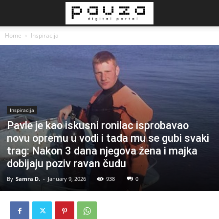
Home
Inspiracija
Inspiracija
Pavle je kao iskusni ronilac isprobavao
novu opremu u vodi i tada mu se gubi svaki
trag: Nakon 3 dana njegova žena i majka
dobijaju poziv ravan čudu
By
Samra D.
-
January 9, 2026
938
0