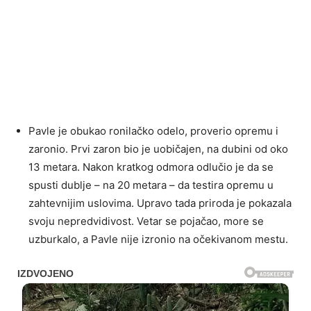
Pavle je obukao ronilačko odelo, proverio opremu i
zaronio. Prvi zaron bio je uobičajen, na dubini od oko
13 metara. Nakon kratkog odmora odlučio je da se
spusti dublje – na 20 metara – da testira opremu u
zahtevnijim uslovima. Upravo tada priroda je pokazala
svoju nepredvidivost. Vetar se pojačao, more se
uzburkalo, a Pavle nije izronio na očekivanom mestu.