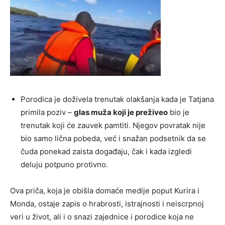
Porodica je doživela trenutak olakšanja kada je Tatjana
primila poziv –
glas muža koji je preživeo
bio je
trenutak koji će zauvek pamtiti. Njegov povratak nije
bio samo lična pobeda, već i snažan podsetnik da se
čuda ponekad zaista događaju, čak i kada izgledi
deluju potpuno protivno.
Ova priča, koja je obišla domaće medije poput Kurira i
Monda, ostaje zapis o hrabrosti, istrajnosti i neiscrpnoj
veri u život, ali i o snazi zajednice i porodice koja ne