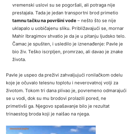
vremenski uslovi su se pogoršali, ali potraga nije
prestajala. Tada je jedan transportni brod primetio
tamnu tačku na površini vode
– nešto što se nije
uklapalo u uobičajenu sliku. Približavajući se, mornar
Mahir Ibragimov shvatio je da je u pitanju ljudsko telo.
Čamac je spušten, i usledilo je iznenađenje: Pavle je
bio živ. Teško iscrpljen, promrzao, ali davao je znake
života.
Pavle je uspeo da preživi zahvaljujući ronilačkom odelu
koje je očuvalo telesnu toplotu i neverovatnoj volji za
životom. Tokom tri dana plivao je, povremeno odmarajući
se u vodi, dok su mu brodovi prolazili pored, ne
primetivši ga. Njegovo spašavanje bilo je rezultat
trinaestog broda koji je naišao na njega.