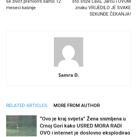
se život pretvoriti samo 12
što stiže Lavu, Jarcu i OVOM
meseci kasnije
znaku VRIJEDILO JE SVAKE
SEKUNDE ČEKANJA!
Samra D.
RELATED ARTICLES
MORE FROM AUTHOR
“Ovo je kraj svijeta” Žena snimljena u
Crnoj Gori kako USRED MORA RADI
OVO i internet je doslovno eksplodirao