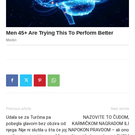
Previous article
Next article
Udala se za Turčina pa
NAZOVITE TO ČUDOM,
pobegla glavom bez obzira od
KARMIČKOM NAGRADOM ILI
njega: Nije ni slutila u šta će joj
NAPOKON PRAVDOM – ali ono