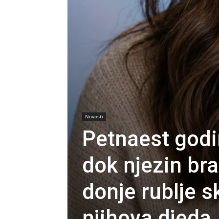
Novosti
Petnaest godi
dok njezin bra
donje rublje 
njihova djeda