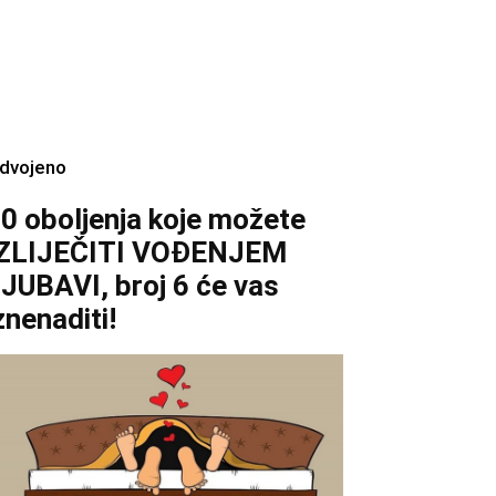
zdvojeno
0 oboljenja koje možete
IZLIJEČITI VOĐENJEM
JUBAVI, broj 6 će vas
znenaditi!