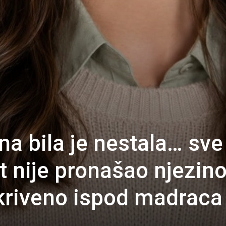
na bila je nestala… sve
t nije pronašao njezin
skriveno ispod madraca
…