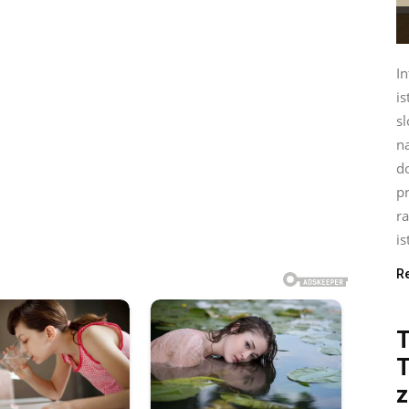
In
is
sl
na
d
p
ra
is
R
T
z