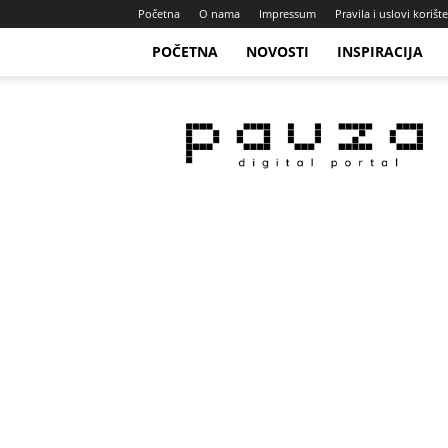
Početna
O nama
Impressum
Pravila i uslovi korišt
POČETNA
NOVOSTI
INSPIRACIJA
Pauza
Portal