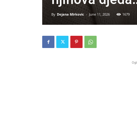
By
Dejana Mirkovic
-
June 11, 2026
1679
Ogl