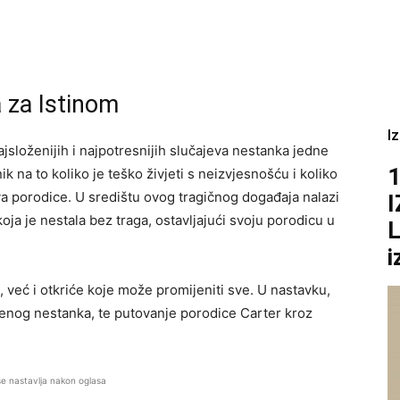
 za Istinom
I
složenijih i najpotresnijih slučajeva nestanka jedne
1
k na to koliko je teško živjeti s neizvjesnošću i koliko
 porodice. U središtu ovog tragičnog događaja nalazi
oja je nestala bez traga, ostavljajući svoju porodicu u
L
i
, već i otkriće koje može promijeniti sve. U nastavku,
njenog nestanka, te putovanje porodice Carter kroz
se nastavlja nakon oglasa