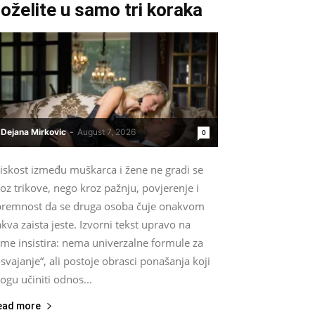
oželite u samo tri koraka
Dejana Mirkovic
-
August 7, 2026
0
liskost između muškarca i žene ne gradi se
oz trikove, nego kroz pažnju, povjerenje i
premnost da se druga osoba čuje onakvom
kva zaista jeste. Izvorni tekst upravo na
ome insistira: nema univerzalne formule za
svajanje“, ali postoje obrasci ponašanja koji
gu učiniti odnos...
ead more