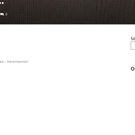
0
S
asi - Advertisement
O