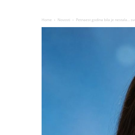
Home
Novosti
Petnaest godina bila je nestala… sve