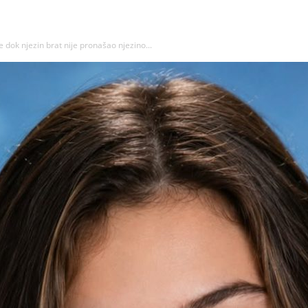
 dok njezin brat nije pronašao njezino...