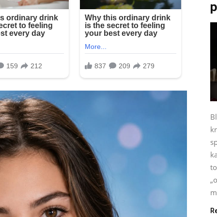
p
B
kr
s
ka
t
„o
mo
R