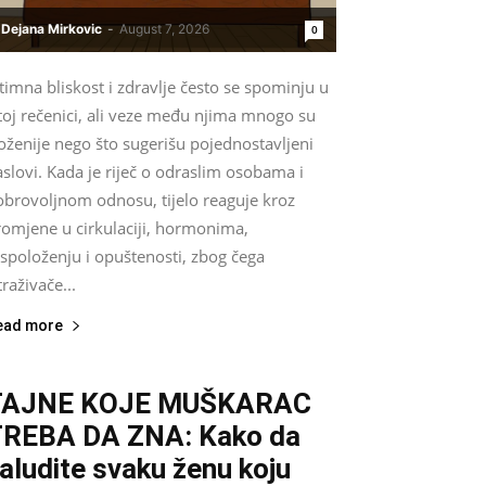
Dejana Mirkovic
-
August 7, 2026
0
timna bliskost i zdravlje često se spominju u
toj rečenici, ali veze među njima mnogo su
oženije nego što sugerišu pojednostavljeni
slovi. Kada je riječ o odraslim osobama i
obrovoljnom odnosu, tijelo reaguje kroz
romjene u cirkulaciji, hormonima,
spoloženju i opuštenosti, zbog čega
traživače...
ead more
TAJNE KOJE MUŠKARAC
REBA DA ZNA: Kako da
aludite svaku ženu koju