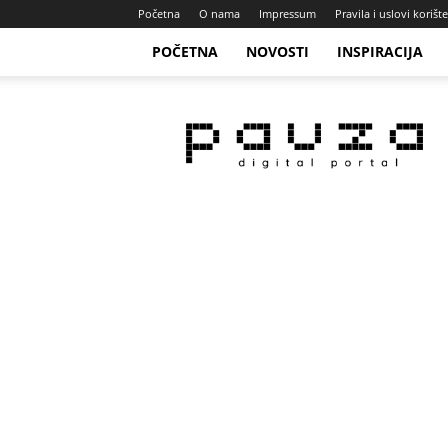
Početna
O nama
Impressum
Pravila i uslovi korišt
POČETNA
NOVOSTI
INSPIRACIJA
Pauza
Portal