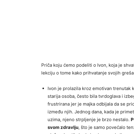
Priča koju ćemo podeliti o Ivon, koja je shva
lekciju o tome kako prihvatanje svojih greša
Ivon je prolazila kroz emotivan trenutak
starija osoba, često bila tvrdoglava i izb
frustrirana jer je majka odbijala da se pr
između njih. Jednog dana, kada je primeti
uzima, njeno strpljenje je brzo nestalo.
P
svom zdravlju
, što je samo povećalo ten