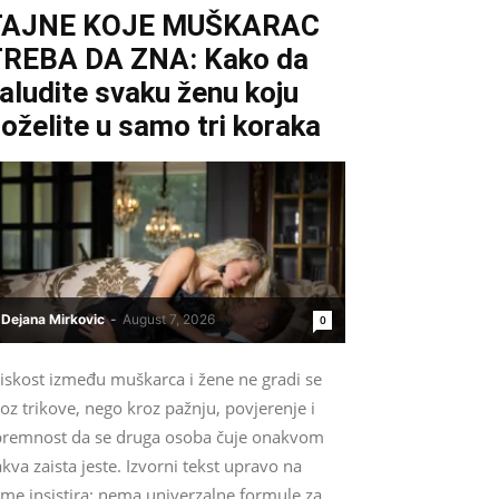
TAJNE KOJE MUŠKARAC
REBA DA ZNA: Kako da
aludite svaku ženu koju
oželite u samo tri koraka
Dejana Mirkovic
-
August 7, 2026
0
liskost između muškarca i žene ne gradi se
oz trikove, nego kroz pažnju, povjerenje i
premnost da se druga osoba čuje onakvom
kva zaista jeste. Izvorni tekst upravo na
ome insistira: nema univerzalne formule za