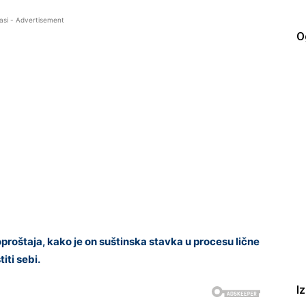
asi - Advertisement
O
oštaja, kako je on suštinska stavka u procesu lične
iti sebi.
I