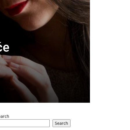
će
e
earch
Search