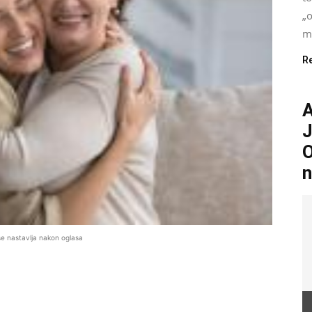
„o
mo
R
A
J
O
n
se nastavlja nakon oglasa