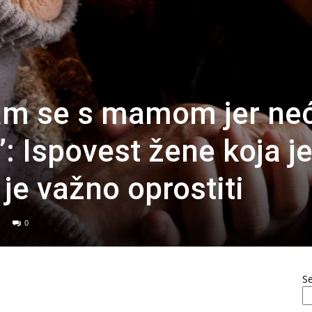
am se s mamom jer ne
”: Ispovest žene koja j
 je važno oprostiti
0
S