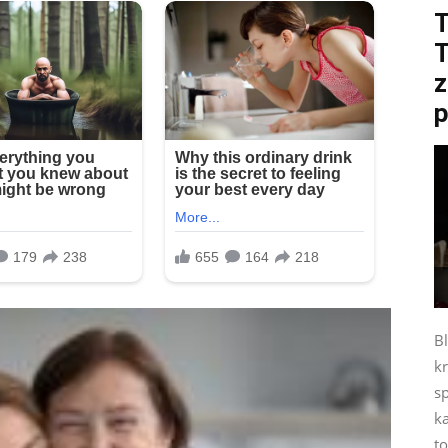
T
z
p
B
kr
s
ka
t