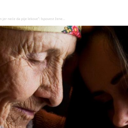
er neće da pije lekove”: Ispovest žene...