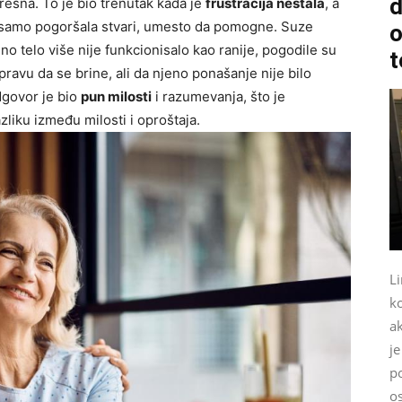
d
grešna. To je bio trenutak kada je
frustracija nestala
, a
ja samo pogoršala stvari, umesto da pomogne. Suze
o
no telo više nije funkcionisalo kao ranije, pogodile su
t
 pravu da se brine, ali da njeno ponašanje nije bilo
odgovor je bio
pun milosti
i razumevanja, što je
liku između milosti i oproštaja.
Li
k
a
je
p
o