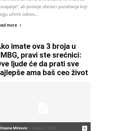
svajanje“, ali postoje obrasci ponašanja koji
gu učiniti odnos...
ead more
ko imate ova 3 broja u
MBG, pravi ste srećnici:
ve ljude će da prati sve
ajlepše ama baš ceo život
Dejana Mirkovic
-
August 7, 2026
0