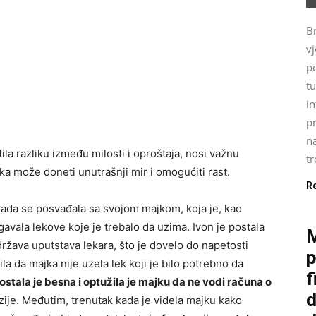
Br
vj
p
t
i
p
n
tila razliku između milosti i oproštaja, nosi važnu
tr
ka može doneti unutrašnji mir i omogućiti rast.
R
 kada se posvađala sa svojom majkom, koja je, kao
egavala lekove koje je trebalo da uzima. Ivon je postala
M
idržava uputstava lekara, što je dovelo do napetosti
p
la da majka nije uzela lek koji je bilo potrebno da
f
ostala je besna i optužila je majku da ne vodi računa o
d
zije. Međutim, trenutak kada je videla majku kako