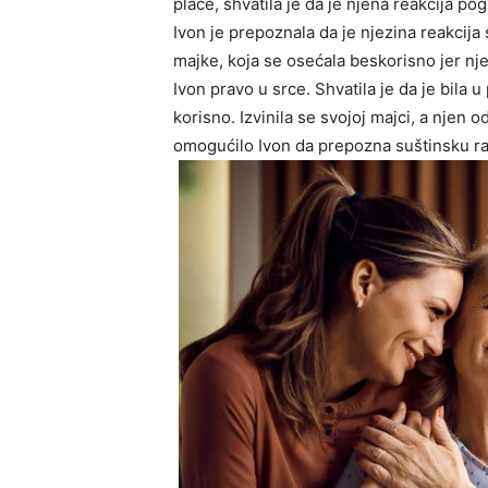
plače, shvatila je da je njena reakcija po
Ivon je prepoznala da je njezina reakci
majke, koja se osećala beskorisno jer nje
Ivon pravo u srce. Shvatila je da je bila u
korisno. Izvinila se svojoj majci, a njen 
omogućilo Ivon da prepozna suštinsku raz