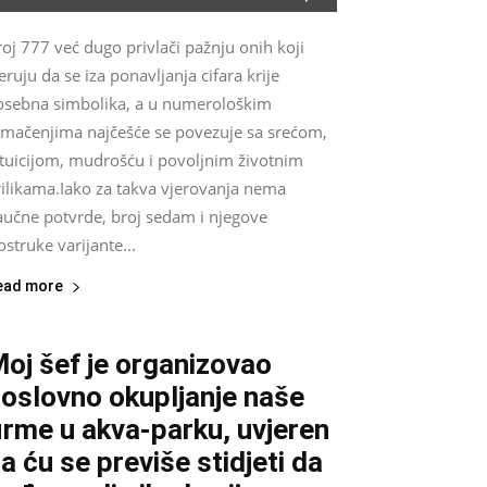
oj 777 već dugo privlači pažnju onih koji
eruju da se iza ponavljanja cifara krije
osebna simbolika, a u numerološkim
umačenjima najčešće se povezuje sa srećom,
ntuicijom, mudrošću i povoljnim životnim
rilikama.Iako za takva vjerovanja nema
aučne potvrde, broj sedam i njegove
ostruke varijante...
ead more
oj šef je organizovao
oslovno okupljanje naše
irme u akva-parku, uvjeren
a ću se previše stidjeti da