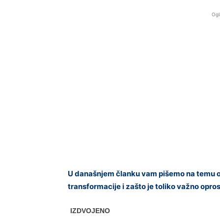
Ogl
U današnjem članku vam pišemo na temu opr
transformacije i zašto je toliko važno oprost