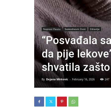
Napravi Pauzu
Svakodnevni život
Zdravlje
“Posvađala s
da pije lekove
shvatila zašto
By
Dejana Mirkovic
-
February 16, 2026
247