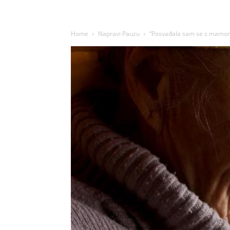
Home
Napravi Pauzu
“Posvađala sam se s mamom j