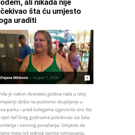
ođem, ali nikada nije
čekivao šta ću umjesto
oga uraditi
Dejana Mirkovic
-
August 7, 2026
0
nda je nakon dvanaest godina rada u istoj
ompaniji došla na poslovno okupljanje u
kva-parku i pred kolegama izgovorila ono što
 njen šef Greg godinama potiskivao iza šala,
oniženja i osionog ponašanja. Umjesto da
stane meta još jednog javnog ismijavanja,