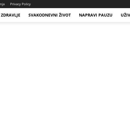
enja
Privacy Policy
ZDRAVLJE
SVAKODNEVNI ŽIVOT
NAPRAVI PAUZU
UŽI