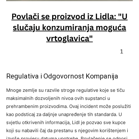
Regulativa i Odgovornost Kompanija
Mnoge zemlje su razvile stroge regulative koje se tiču
maksimalnih dozvoljenih nivoa ovih supstanci u
prehrambenim proizvodima. Ovaj incident može poslužiti
kao podsticaj za daljnje unapređenje tih standarda. U
svjetlu otkrivenih informacija, Lidl je pozvao sve kupce
koji su nabavili čaj da prestanu s njegovim korištenjem i
izvrše provjeru datuma upotrebe. Povlačenje se odnosi