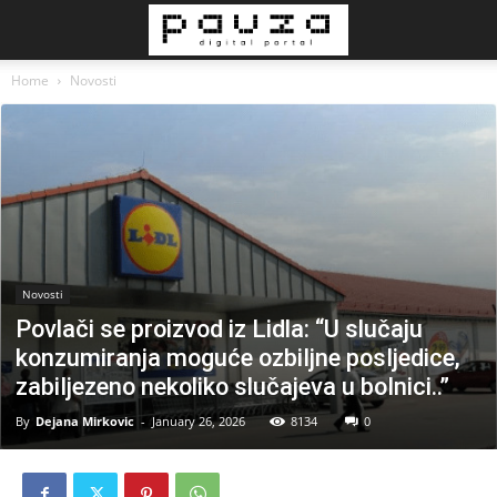
Home
Novosti
Novosti
Povlači se proizvod iz Lidla: “U slučaju
konzumiranja moguće ozbiIjne posIjedice,
zabiIjezeno nekoliko slučajeva u boInici..”
By
Dejana Mirkovic
-
January 26, 2026
8134
0