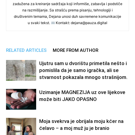
zadužena za kreiranje sadržaja koji informiše, zabavlja i podstiče
na razmišljanje. Sa strašću prema pisanju, tehnologiji i
društvenim temama, Dejana unosi duh savremene komunikacije
u svaki tekst.
Kontakt: dejana@pauza.digital
RELATED ARTICLES
MORE FROM AUTHOR
Ujutru sam u dvorištu primetila nešto i
pomislila da je samo igračka, ali se
stvarnost pokazala mnogo strašnijom.
Uzimanje MAGNEZIJA uz ove lijekove
može biti JAKO OPASNO
Moja svekrva je obrijala moju kćer na
ćelavo – a moj muž ju je branio