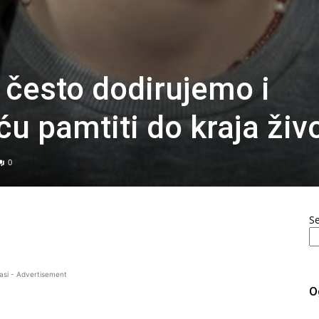
 često dodirujemo i
ću pamtiti do kraja živ
0
S
asi - Advertisement
O