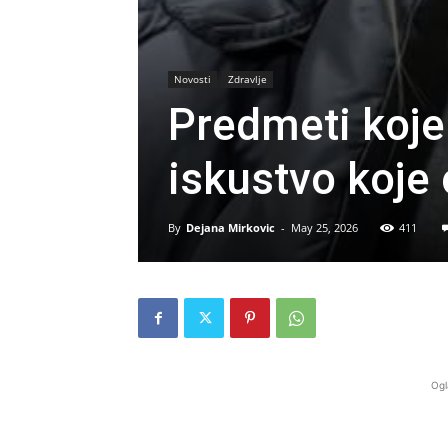
Novosti
Zdravlje
Predmeti koje
iskustvo koje 
By
Dejana Mirkovic
-
May 25, 2026
411
Ogl