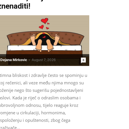
znenaditi!
Dejana Mirkovic
-
August 7, 2026
0
timna bliskost i zdravlje često se spominju u
toj rečenici, ali veze među njima mnogo su
oženije nego što sugerišu pojednostavljeni
slovi. Kada je riječ o odraslim osobama i
obrovoljnom odnosu, tijelo reaguje kroz
romjene u cirkulaciji, hormonima,
spoloženju i opuštenosti, zbog čega
traživače...