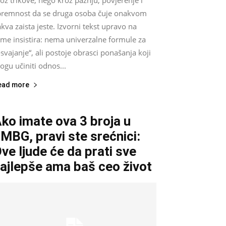
oz trikove, nego kroz pažnju, povjerenje i
premnost da se druga osoba čuje onakvom
kva zaista jeste. Izvorni tekst upravo na
ome insistira: nema univerzalne formule za
svajanje“, ali postoje obrasci ponašanja koji
gu učiniti odnos...
ead more
ko imate ova 3 broja u
MBG, pravi ste srećnici:
ve ljude će da prati sve
ajlepše ama baš ceo život