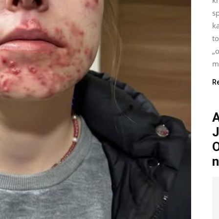
kr
s
ka
t
„o
mo
R
A
J
O
n