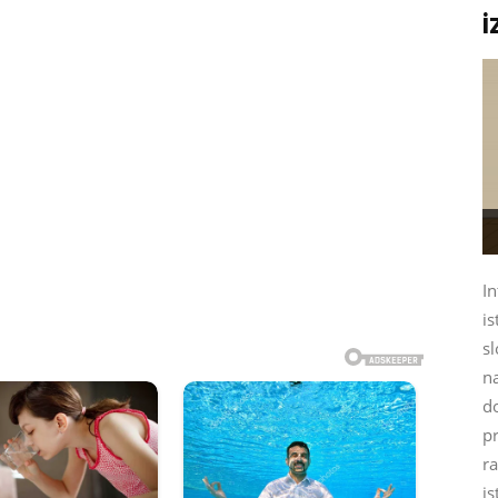
i
In
is
sl
na
d
p
ra
is