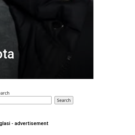
ota
earch
Search
glasi - advertisement