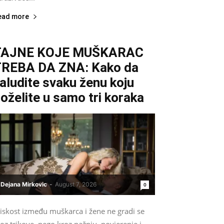
ead more
TAJNE KOJE MUŠKARAC
REBA DA ZNA: Kako da
aludite svaku ženu koju
oželite u samo tri koraka
Dejana Mirkovic
-
August 7, 2026
0
liskost između muškarca i žene ne gradi se