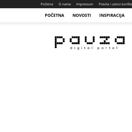
Početna
O nama
Impressum
Pravila i uslovi korišt
POČETNA
NOVOSTI
INSPIRACIJA
Pauza
Portal