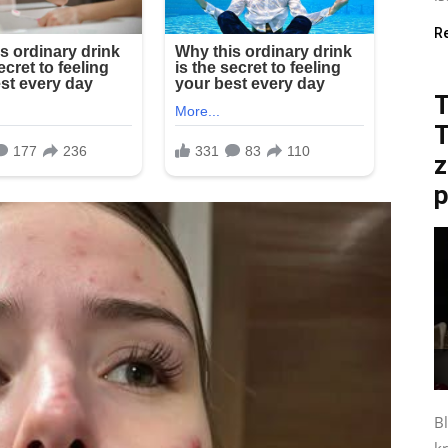
R
T
z
p
B