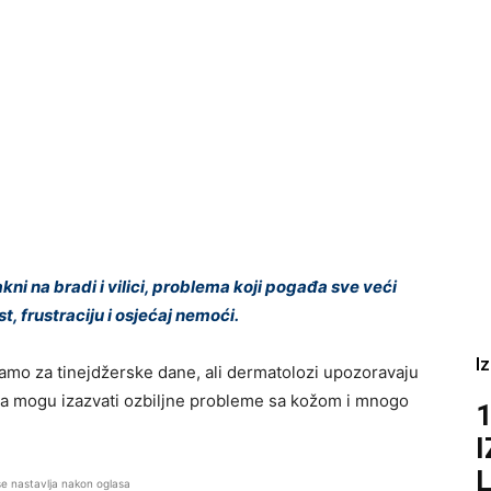
i na bradi i vilici, problema koji pogađa sve veći
st, frustraciju i osjećaj nemoći.
I
amo za tinejdžerske dane, ali dermatolozi upozoravaju
ta mogu izazvati ozbiljne probleme sa kožom i mnogo
1
L
se nastavlja nakon oglasa