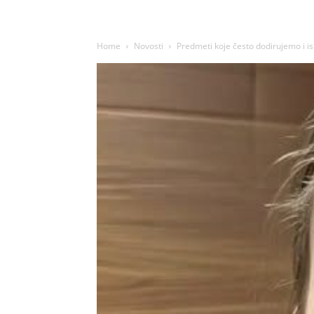
Home
Novosti
Predmeti koje često dodirujemo i is