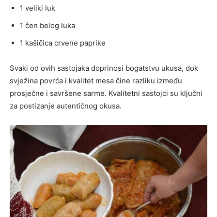
1 veliki luk
1 čen belog luka
1 kašičica crvene paprike
Svaki od ovih sastojaka doprinosi bogatstvu ukusa, dok
svježina povrća i kvalitet mesa čine razliku između
prosječne i savršene sarme. Kvalitetni sastojci su ključni
za postizanje autentičnog okusa.