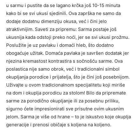
u sarmu i pustite da se lagano krčka još 10-15 minuta
kako bi se svi ukusi sjedinili.
Ova zaprška ne samo da
dodaje dodatnu dimenziju okusa, već i čini jelo
atraktivnijim.
Saveti za pripremu: Sarma postaje još
ukusnija kada odstoji preko noći, jer se svi ukusi prožmu.
Poslužite je uz pavlaku i domaći hleb, što dodatno
obogaćuje užitak. Domaća pavlaka je savršen dodatak jer
njezina kremastost kontrastira s sočnošću sarme.
Ova
poslastica nije samo obrok, već i tradicionalni simbol
okupljanja porodice i prijatelja, što je čini još posebnijom.
Uživajte u ovom tradicionalnom specijalitetu koji miriše
na dom i okuplja porodicu za stolom! Bilo da pripremate
sarme za porodično okupljanje ili za posebnu priliku,
sigurno ćete impresionirati sve prisutne ovim ukusnim
jelom.
Sarma je više od hrane – to je iskustvo koje okuplja
generacije i prenosi običaje s koljena na koljeno.