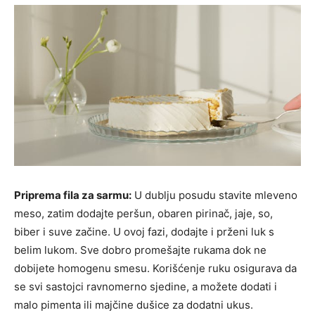
Priprema fila za sarmu:
U dublju posudu stavite mleveno
meso, zatim dodajte peršun, obaren pirinač, jaje, so,
biber i suve začine. U ovoj fazi, dodajte i prženi luk s
belim lukom. Sve dobro promešajte rukama dok ne
dobijete homogenu smesu. Korišćenje ruku osigurava da
se svi sastojci ravnomerno sjedine, a možete dodati i
malo pimenta ili majčine dušice za dodatni ukus.