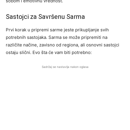
sobom i emotivnu vrednost.
Sastojci za Savršenu Sarma
Prvi korak u pripremi sarme jeste prikupljanje svih
potrebnih sastojaka. Sarma se može pripremiti na
različite načine, zavisno od regiona, ali osnovni sastojci
ostaju slični. Evo šta će vam biti potrebno:
Sadržaj se nastavlja nakon oglasa