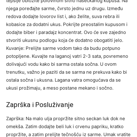
tepsije obložite polovinom sitno naseckanog kupusa. Na
njega poređajte sarme, čvrsto jednu uz drugu. Između
redova dodajte lovorov list i, ako želite, suva rebra ili
kobasice za dodatni ukus. Pokrijte preostalim kupusom i
dodajte biber i paradajz koncentrat. Ovo će sve zajedno
stvoriti ukusnu podlogu koja će dodatno obogatiti jelo.
Kuvanje: Prelijte sarme vodom tako da budu potpuno
potopljene. Kuvajte na laganoj vatri 2-3 sata, povremeno
dolivajući vodu kako bi sarma ostala sočna. U ovom
trenutku, važno je paziti da se sarma ne prekuva kako bi
ostala sočna i ukusna. Lagana vatra omogućava da se
ukusi prožimaju, a meso postane mekano i sočno.
Zaprška i Posluživanje
Zaprška: Na malo ulja propržite sitno seckan luk dok ne
omekša. Zatim dodajte beli luk i crvenu papriku, kratko
propržite, a zatim prelijte tečnošću iz sarme. Umak vratite