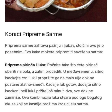
Koraci Pripreme Sarme
Priprema sarme zahteva pažnju i ljubav, što čini ovo jelo
posebnim. Evo kako možete pripremiti savršenu sarma:
Priprema pirinča i luka:
Počnite tako što ćete pirinač
obariti na pola, a zatim procediti. U međuvremenu, sitno
iseckajte crni luk i propržite ga na malo ulja dok ne
postane zlatno-smeđi. Kada je luk gotov, dodajte sitno
iseckani beli luk i pržite još minut-dva, sve dok ne
zamiriše. Ova kombinacija luka stvara podlogu bogatog
okusa koji se kasnije prožima kroz cijelu sarma.