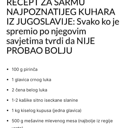
100 g pirinča
1 glavica crnog luka
2 čena belog luka
1-2 kašike sitno iseckane slanine
1 kg kiselog kupusa (jedna glavica)
500 g mešavine mlevenog mesa (najbolje iz regije