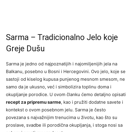
Sarma – Tradicionalno Jelo koje
Greje Dušu
Sarma je jedno od najpoznatijih i najomiljenijih jela na
Balkanu, posebno u Bosni i Hercegovini. Ovo jelo, koje se
sastoji od kiselog kupusa punjenog mesnom smesom, ne
samo da je ukusno, već i simbolizira toplinu doma i
okupljanje porodice. U ovom članku ćemo detaljno opisati
recept za pripremu sarme
, kao i pružiti dodatne savete i
kontekst o ovom posebnom jelu. Sarma je često
povezana s najvažnijim trenucima u životu, kao što su
proslave, svadbe ili porodična okupljanja, i stoga nosi sa