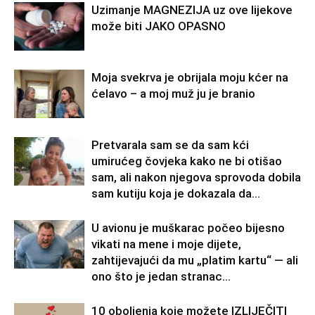
Uzimanje MAGNEZIJA uz ove lijekove
može biti JAKO OPASNO
Moja svekrva je obrijala moju kćer na
ćelavo – a moj muž ju je branio
Pretvarala sam se da sam kći
umirućeg čovjeka kako ne bi otišao
sam, ali nakon njegova sprovoda dobila
sam kutiju koja je dokazala da...
U avionu je muškarac počeo bijesno
vikati na mene i moje dijete,
zahtijevajući da mu „platim kartu“ — ali
ono što je jedan stranac...
10 oboljenja koje možete IZLIJEČITI