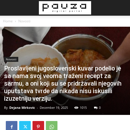
Home
Novosti
Novosti
Proslavljeni jugoslovenski kuvar podelio je
sa nama svoj veoma traženi recept za
sarmu, a oni koji su se pridržavali njegovih
uputstava tvrde da nikada nisu iskusili
izuzetniju verziju.
By
Dejana Mirkovic
-
December 19, 2025
1015
0