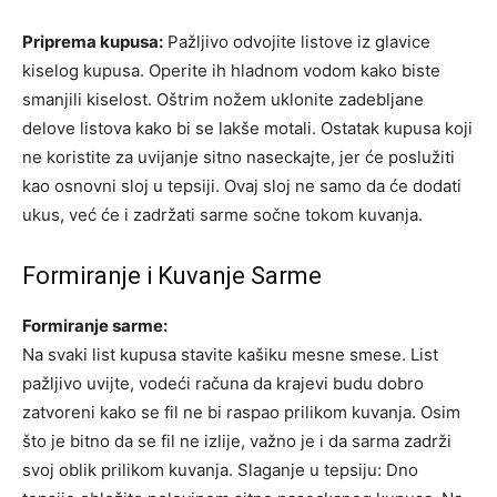
Priprema kupusa:
Pažljivo odvojite listove iz glavice
kiselog kupusa. Operite ih hladnom vodom kako biste
smanjili kiselost. Oštrim nožem uklonite zadebljane
delove listova kako bi se lakše motali. Ostatak kupusa koji
ne koristite za uvijanje sitno naseckajte, jer će poslužiti
kao osnovni sloj u tepsiji. Ovaj sloj ne samo da će dodati
ukus, već će i zadržati sarme sočne tokom kuvanja.
Formiranje i Kuvanje Sarme
Formiranje sarme:
Na svaki list kupusa stavite kašiku mesne smese. List
pažljivo uvijte, vodeći računa da krajevi budu dobro
zatvoreni kako se fil ne bi raspao prilikom kuvanja. Osim
što je bitno da se fil ne izlije, važno je i da sarma zadrži
svoj oblik prilikom kuvanja. Slaganje u tepsiju: Dno