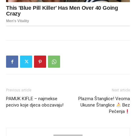
Previous article
Next article
PAMUK KIFLE – najmekse
Plazma Štanglice! Veoma
pecivo koje djeca obozavaju!
Ukusne Štanglice
Bez
Pečenja