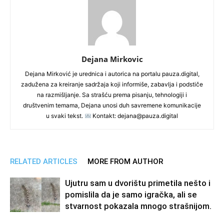
Dejana Mirkovic
Dejana Mirković je urednica i autorica na portalu pauza.digital,
zadužena za kreiranje sadržaja koji informiše, zabavlja i podstiče
na razmišljanje. Sa strašću prema pisanju, tehnologiji i
društvenim temama, Dejana unosi duh savremene komunikacije
u svaki tekst.
Kontakt: dejana@pauza.digital
RELATED ARTICLES
MORE FROM AUTHOR
Ujutru sam u dvorištu primetila nešto i
pomislila da je samo igračka, ali se
stvarnost pokazala mnogo strašnijom.