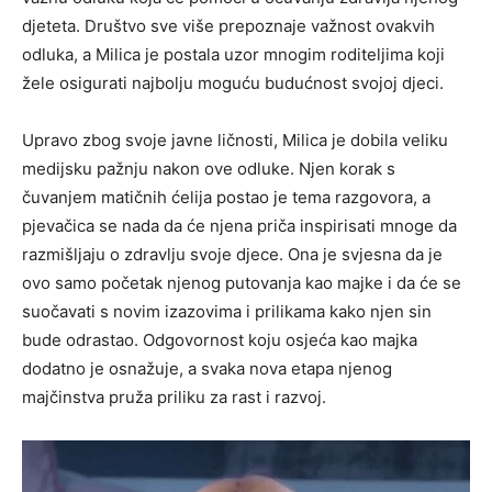
djeteta. Društvo sve više prepoznaje važnost ovakvih
odluka, a Milica je postala uzor mnogim roditeljima koji
žele osigurati najbolju moguću budućnost svojoj djeci.
Upravo zbog svoje javne ličnosti, Milica je dobila veliku
medijsku pažnju nakon ove odluke. Njen korak s
čuvanjem matičnih ćelija postao je tema razgovora, a
pjevačica se nada da će njena priča inspirisati mnoge da
razmišljaju o zdravlju svoje djece. Ona je svjesna da je
ovo samo početak njenog putovanja kao majke i da će se
suočavati s novim izazovima i prilikama kako njen sin
bude odrastao. Odgovornost koju osjeća kao majka
dodatno je osnažuje, a svaka nova etapa njenog
majčinstva pruža priliku za rast i razvoj.