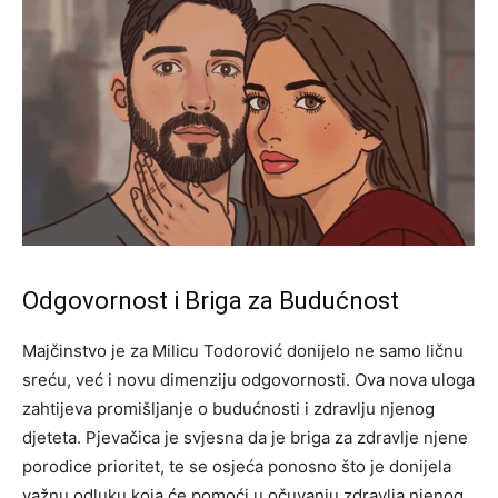
Odgovornost i Briga za Budućnost
Majčinstvo je za Milicu Todorović donijelo ne samo ličnu
sreću, već i novu dimenziju odgovornosti. Ova nova uloga
zahtijeva promišljanje o budućnosti i zdravlju njenog
djeteta. Pjevačica je svjesna da je briga za zdravlje njene
porodice prioritet, te se osjeća ponosno što je donijela
važnu odluku koja će pomoći u očuvanju zdravlja njenog