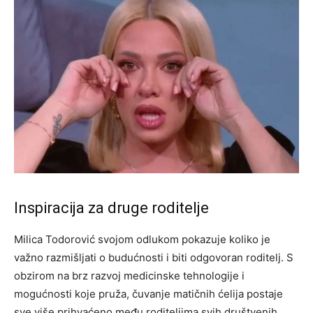
Inspiracija za druge roditelje
Milica Todorović svojom odlukom pokazuje koliko je
važno razmišljati o budućnosti i biti odgovoran roditelj. S
obzirom na brz razvoj medicinske tehnologije i
mogućnosti koje pruža, čuvanje matičnih ćelija postaje
sve više prihvaćeno među roditeljima svih društvenih