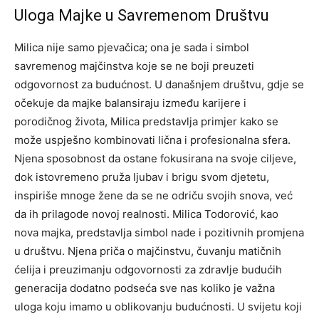
Uloga Majke u Savremenom Društvu
Milica nije samo pjevačica; ona je sada i simbol
savremenog majčinstva koje se ne boji preuzeti
odgovornost za budućnost. U današnjem društvu, gdje se
očekuje da majke balansiraju između karijere i
porodičnog života, Milica predstavlja primjer kako se
može uspješno kombinovati lična i profesionalna sfera.
Njena sposobnost da ostane fokusirana na svoje ciljeve,
dok istovremeno pruža ljubav i brigu svom djetetu,
inspiriše mnoge žene da se ne odriču svojih snova, već
da ih prilagode novoj realnosti.
Milica Todorović, kao
nova majka, predstavlja simbol nade i pozitivnih promjena
u društvu. Njena priča o majčinstvu, čuvanju matičnih
ćelija i preuzimanju odgovornosti za zdravlje budućih
generacija dodatno podseća sve nas koliko je važna
uloga koju imamo u oblikovanju budućnosti.
U svijetu koji