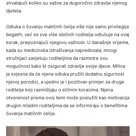
shvatajući koliko su važne za dugoročno zdravlje njenog
djeteta.
Odluka o čuvanju matičnih ćelija više nije samo privilegija
bogatih, već se sve više običnih roditelja odlučuje na ovaj
korak, prepoznajući njegovu važnost. U današnje vrijeme,
kada su medicinska istraživanja napredovala, mnogi
stručnjaci savjetuju roditeljima da razmotre ovu
mogućnost kako bi osigurali zdravlje svoje djece. Milica
je svjesna da će njena odluka pružiti dodatnu sigurnost
njenoj porodici, a ujedno je i pozitivan primjer za druge
roditelje koji razmišljaju o sličnim koracima. Njena
otvorenost prema ovoj temi može poslužiti kao motivacija
drugim mladim roditeljima da se informiraju o benefitima
čuvanja matičnih ćelija.