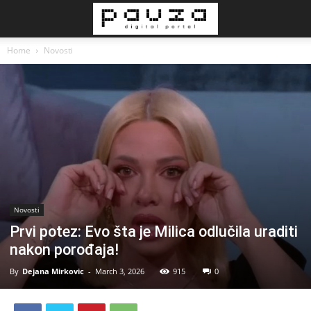
Home
Novosti
Novosti
Prvi potez: Evo šta je Milica odlučila uraditi
nakon porođaja!
By
Dejana Mirkovic
-
March 3, 2026
915
0