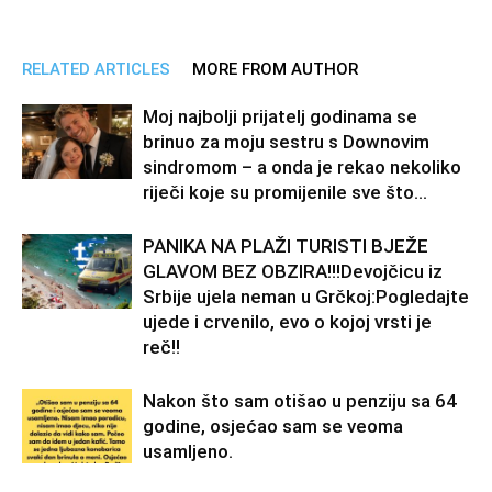
RELATED ARTICLES
MORE FROM AUTHOR
Moj najbolji prijatelj godinama se
brinuo za moju sestru s Downovim
sindromom – a onda je rekao nekoliko
riječi koje su promijenile sve što...
PANIKA NA PLAŽI TURISTI BJEŽE
GLAVOM BEZ OBZIRA!!!Devojčicu iz
Srbije ujela neman u Grčkoj:Pogledajte
ujede i crvenilo, evo o kojoj vrsti je
reč!!
Nakon što sam otišao u penziju sa 64
godine, osjećao sam se veoma
usamljeno.