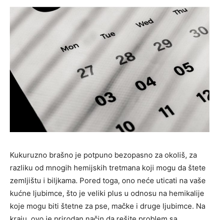
Kukuruzno brašno je potpuno bezopasno za okoliš, za
razliku od mnogih hemijskih tretmana koji mogu da štete
zemljištu i biljkama. Pored toga, ono neće uticati na vaše
kućne ljubimce, što je veliki plus u odnosu na hemikalije
koje mogu biti štetne za pse, mačke i druge ljubimce. Na
kraju, ovo je prirodan način da rešite problem sa