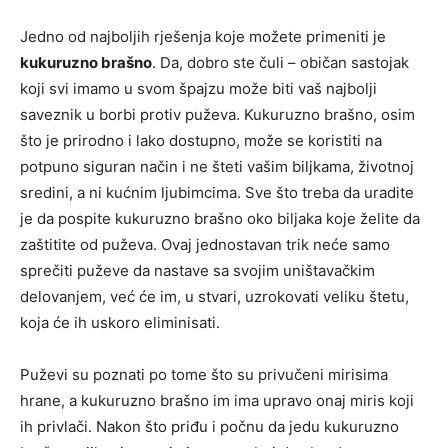
Jedno od najboljih rješenja koje možete primeniti je
kukuruzno brašno
. Da, dobro ste čuli – običan sastojak
koji svi imamo u svom špajzu može biti vaš najbolji
saveznik u borbi protiv puževa. Kukuruzno brašno, osim
što je prirodno i lako dostupno, može se koristiti na
potpuno siguran način i ne šteti vašim biljkama, životnoj
sredini, a ni kućnim ljubimcima. Sve što treba da uradite
je da pospite kukuruzno brašno oko biljaka koje želite da
zaštitite od puževa. Ovaj jednostavan trik neće samo
sprečiti puževe da nastave sa svojim uništavačkim
delovanjem, već će im, u stvari, uzrokovati veliku štetu,
koja će ih uskoro eliminisati.
Puževi su poznati po tome što su privučeni mirisima
hrane, a kukuruzno brašno im ima upravo onaj miris koji
ih privlači. Nakon što priđu i počnu da jedu kukuruzno