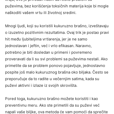
puževima, bez korišćenja toksičnih materija koje bi mogle
naškoditi vašem vrtu ili životnoj sredini.
Mnogi ljudi, koji su koristili kukuruzno brašno, izveštavaju
o izuzetno pozitivnim rezultatima. Ovaj trik je postao pravi
hit među ljubiteljima vrtlarenja, jer je ne samo
jednostavan i jeftin, već i vrlo efikasan. Naravno,
potrebno je biti dosledan u primeni i povremeno
proveravati da li su svi problemi sa puževima nestali. Ako
primetite da se problem ponovo pojavljuje, jednostavno
pospite još malo kukuruznog brašna oko biljaka. Često se
preporučuje da to radite u večernjim satima, kada su
puževi aktivni i izlaze iz svojih skrovišta.
Pored toga, kukuruzno brašno možete koristiti i kao
preventivnu meru. Ako ste primetili da su puževi već
napali vaše biljke, ova metoda će vam pomoći da sprečite