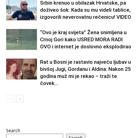
Srbin krenuo u obilazak Hrvatske, pa
doživeo šok: Kada su mu videli tablice,
izgovorili neverovatnu rečenicu! VIDEO
“Ovo je kraj svijeta” Žena snimljena u
Crnoj Gori kako USRED MORA RADI
OVO i internet je doslovno eksplodirao
Rat u Bosni je rastavio najveću ljubav u
bivšoj Jugi, Gordanu i Aldina: Nakon 25
godina muž mi je rekao – traži te
čovek...
Search
Search