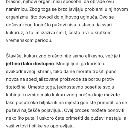
brašno, njihovi organi nisu sposobni da obrade ovu
namirnicu. Zbog toga se brzo javljaju problemi u njihovom
organizmu, što dovodi do njihovog uginuća. Ovo se
dešava zbog toga što puževi nisu u stanju da svari
kukuruz, a to im izaziva smrt, često u vrlo kratkom
vremenskom periodu.
Štaviše, kukuruzno brašno nije samo efikasno, već je i
jeftino i lako dostupno
. Mnogi ljudi ga koriste u
svakodnevnoj ishrani, tako da ne morate trošiti puno
novca na specijalizovane proizvode za borbu protiv
štetočina. Umesto toga, jednostavno posetite svoju
kuhinju i uzmite malo kukuruznog brašna koje možete
lako posuti oko biljaka ili na mjesta gde ste primetili da se
puževi najčešće pojavljuju. Ovaj proces možete ponoviti
nekoliko puta, i uskoro ćete primetiti da puževi nestaju, a
vaši vrtovi i biljke se oporavljaju.