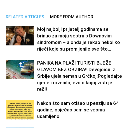
RELATED ARTICLES
MORE FROM AUTHOR
Moj najbolji prijatelj godinama se
brinuo za moju sestru s Downovim
sindromom – a onda je rekao nekoliko
riječi koje su promijenile sve što...
PANIKA NA PLAŽI TURISTI BJEŽE
GLAVOM BEZ OBZIRA!!!Devojčicu iz
Srbije ujela neman u Grčkoj:Pogledajte
ujede i crvenilo, evo o kojoj vrsti je
reč!!
Nakon što sam otišao u penziju sa 64
godine, osjećao sam se veoma
usamljeno.