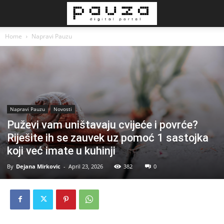
Home
Napravi Pauzu
Napravi Pauzu
Novosti
Puževi vam uništavaju cvijeće i povrće?
Riješite ih se zauvek uz pomoć 1 sastojka
koji već imate u kuhinji
By
Dejana Mirkovic
-
April 23, 2026
382
0