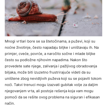
Mnogi vrtlari bore se sa štetočinama, a puževi, koji su
noćne životinje, često napadaju biljke i uništavaju ih. Na
primjer, cveće, povrće, a naročito sočne i mlade biljke
često su podložne njihovim napadima. Nakon što
provedete sate njege, zalivanja i pažljivog obradovanja
biljaka, može biti izuzetno frustrirajuće videti da su
uništene zbog nevidljivih puževa koji su se pojavili tokom
noći. Takvi trenuci mogu izazvati gubitak volje za daljim
njegovanjem vrta, ali postoje rešenja koja vam mogu
pomoći da se rešite ovog problema na siguran i efikasan
način.