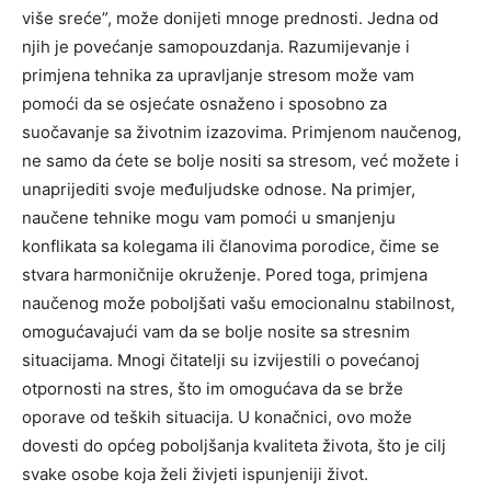
više sreće”, može donijeti mnoge prednosti. Jedna od
njih je povećanje samopouzdanja. Razumijevanje i
primjena tehnika za upravljanje stresom može vam
pomoći da se osjećate osnaženo i sposobno za
suočavanje sa životnim izazovima.
Primjenom naučenog,
ne samo da ćete se bolje nositi sa stresom, već možete i
unaprijediti svoje međuljudske odnose. Na primjer,
naučene tehnike mogu vam pomoći u smanjenju
konflikata sa kolegama ili članovima porodice, čime se
stvara harmoničnije okruženje.
Pored toga, primjena
naučenog može poboljšati vašu emocionalnu stabilnost,
omogućavajući vam da se bolje nosite sa stresnim
situacijama. Mnogi čitatelji su izvijestili o povećanoj
otpornosti na stres, što im omogućava da se brže
oporave od teških situacija.
U konačnici, ovo može
dovesti do općeg poboljšanja kvaliteta života, što je cilj
svake osobe koja želi živjeti ispunjeniji život.