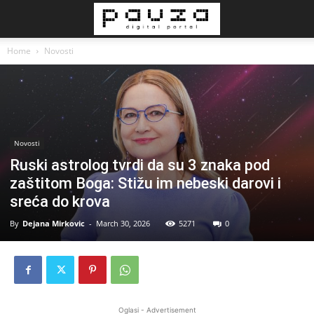
Home
Novosti
Novosti
Ruski astrolog tvrdi da su 3 znaka pod
zaštitom Boga: Stižu im nebeski darovi i
sreća do krova
By
Dejana Mirkovic
-
March 30, 2026
5271
0
Oglasi - Advertisement