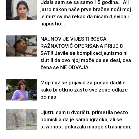
Udala sam se sa samo 15 godina… Ali
jutro nakon naše prve bračne noći moj
je muž svima rekao da nisam djevica i
napustio...
NAJNOVIJE VIJESTI!!!CECA
RAŽNATOVIĆ OPERISANA PRIJE 8
SATI! Javile se komplikacije,nismo ni
slutili da ovo njoj može da se desi, ova
žena se NE ODVAJA...
Moj muž se prijavio za posao dadilje
kako bi otkrio zašto sve žene odlaze
od nas
Ujutru sam u dvorištu primetila nešto i
pomislila da je samo igračka, ali se
stvarnost pokazala mnogo strašnijom.